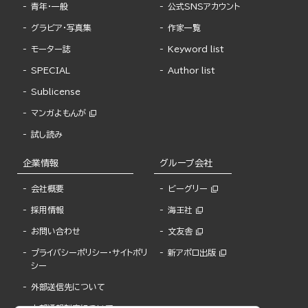
青年・一般
公式SNSアカウント
グラビア・写真集
作家一覧
モーター誌
Keyword list
SPECIAL
Author list
Sublicense
マンガよもんが
試し読み
企業情報
グループ会社
会社概要
ビーグリー
採用情報
海王社
お問い合わせ
文友舎
プライバシーポリシー・サイトポリ
新アポロ出版
シー
外部送信先について