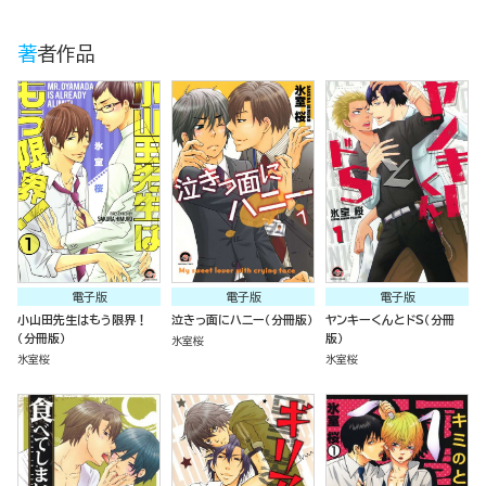
著者作品
電子版
電子版
電子版
小山田先生はもう限界！
泣きっ面にハニー（分冊版）
ヤンキーくんとドS（分冊
（分冊版）
版）
氷室桜
氷室桜
氷室桜