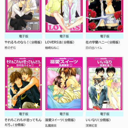
電子版
電子版
電子版
やれるものなら！（分冊版）
LOVERS法（分冊版）
花の学蘭ハニー（分冊版）
柊のぞむ
楢崎ねねこ
日の出ハイム
電子版
電子版
電子版
それもこれもが恋ってもん
溺愛スイーツ（分冊版）
いいなり（分冊版）
だろ。（分冊版）
乱魔猫吉
深瀬紅音