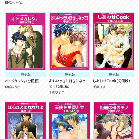
日の出ハイム
電子版
電子版
電子版
オトメカレシ。（分冊版）
おもいっきり好きになっ
しあわせCook（分冊版）
て！（分冊版）
藤成ゆうき
千歳ぴよこ
千歳ぴよこ