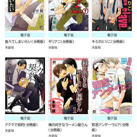
電子版
電子版
電子版
食べてしまいたい（分冊版）
ギリアニ（分冊版）
キミのとりこ（分冊版）
氷室桜
氷室桜
氷室桜
電子版
電子版
電子版
アクマで契約（分冊版）
僕の好きなラーメン屋さん
初恋アンダーウェア（分冊
（分冊版）
版）
氷室桜
氷室桜
氷室桜