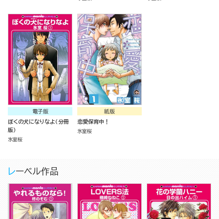
電子版
紙版
ぼくの犬になりなよ（分冊
恋愛保育中！
版）
氷室桜
氷室桜
レーベル作品