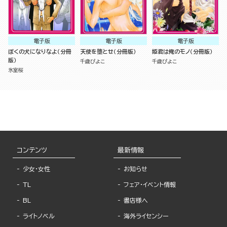
電子版
電子版
電子版
ぼくの犬になりなよ（分冊
天使を堕とせ（分冊版）
姫君は俺のモノ（分冊版）
版）
千歳ぴよこ
千歳ぴよこ
氷室桜
コンテンツ
最新情報
少女・女性
お知らせ
TL
フェア・イベント情報
BL
書店様へ
ライトノベル
海外ライセンシー