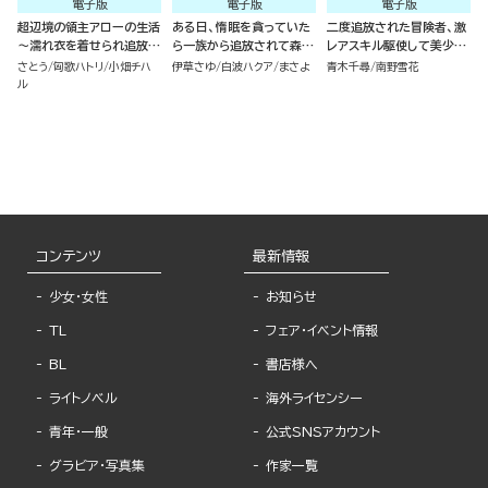
電子版
電子版
電子版
超辺境の領主アローの生活
ある日、惰眠を貪っていた
二度追放された冒険者、激
～濡れ衣を着せられ追放さ
ら一族から追放されて森に
レアスキル駆使して美少女
れましたが、二人の女神と
捨てられました そのまま
軍団を育成中！ コミック版
さとう
匈歌ハトリ
小畑チハ
伊草さゆ
白波ハクア
まさよ
青木千尋
南野雪花
新生活を送ります～ コミッ
寝てたら周りが勝手に魔物
（7）
ル
ク版 （1）
の国を作ってたけど、私は
気にせず今日も眠ります
コミック版 （6）
コンテンツ
最新情報
少女・女性
お知らせ
TL
フェア・イベント情報
BL
書店様へ
ライトノベル
海外ライセンシー
青年・一般
公式SNSアカウント
グラビア・写真集
作家一覧