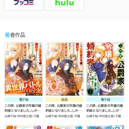
著者作品
電子版
紙版
電子版
この度、公爵家の令嬢の婚
この度、公爵家の令嬢の婚
この度、公爵家の令嬢の婚
約者となりました。しかし、
約者となりました。しかし、
約者となりました。しかし、
噂では性格が悪く、十歳も
噂では性格が悪く、十歳も
噂では性格が悪く、十歳も
山﨑千裕
市村鉄之助
夕薙
山﨑千裕
市村鉄之助
夕薙
山﨑千裕
市村鉄之助
夕薙
年上です。 コミック版 （1）
年上です。（１）
年上です。 コミック版（分
冊版）