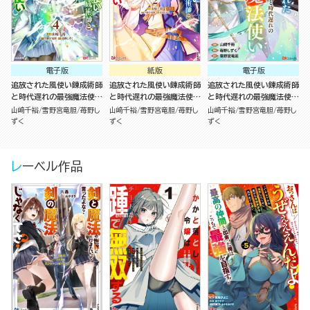
電子版
紙版
電子版
追放された風使い錬成術師
追放された風使い錬成術師
追放された風使い錬成術師
と時代遅れの最強魔法使い
と時代遅れの最強魔法使い
と時代遅れの最強魔法使い
コミック版 （4）
（2）
コミック版 （分冊版）
山﨑千裕
雪野宮竜胆
苺野し
山﨑千裕
雪野宮竜胆
苺野し
山﨑千裕
雪野宮竜胆
苺野し
ずく
ずく
ずく
レーベル作品