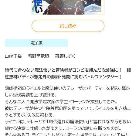
試し読み
電子版
山﨑千裕
雪野宮竜胆
苺野しずく
時代に合わない魔法使いと冒険者がコンビを組んだら最強に！ 相
性抜群バディが想定外の激闘・死闘に挑むバトルファンタジー！
錬成術師のライエルと魔法使いのテレーザはパーティーを組み、輝か
しい討伐実績を上げ続ける。
そんな二人に魔法学院次席の学生・ローランが接触してきた。
彼はテレーザが持つ学院首席の座を狙っていて、ライエルを引き抜こ
うとするが、失敗に終わる。
ライエルは、テレーザが「時代遅れの魔法使い」と言われながらも戦い
続ける決意に共感したがゆえに、ローランの誘いを断ったのだ。
そんなある日、ライエルたちが立ち寄った場所には、かわいい子供た