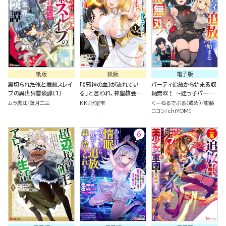
紙版
紙版
電子版
裏切られた俺と魔紋スレイ
「《邪神の血》が流れてい
パーティ追放から始まる収
ブの異世界冒険譚（１）
る」と言われ、神聖教会を
納無双！ ～姪っ子パーテ
追放された神父です。 ～理
ィといく最強ハーレム成り
ムラ黒江
葉月二三
KK
氷室雫
くーねるでぶる（戒め）
紺藤
不尽な理由で教会を追い出
上がり～ コミック版（分冊
ココン
chiYOMI
されたら、信仰対象の女神
版）
様も一緒についてきちゃい
ました～ （１）