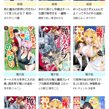
紙版
紙版
紙版
剣と魔法の世界に行きたい
かかと落とし令嬢はチート
おっさんはうぜぇぇぇんだ
って言ったよな？ 剣の魔
な踵で無双する ～魔物を
よ！ってギルドから追放し
法じゃなくてさ？ ～ギフト
即死させて楽しんでいた
たくせに、後から復帰要請
おやずり
六轟
餅西うまし
青空あかな
羽鳥ぴよこ
おうすけ
「剣魔法」でゲーム世界を美
ら、私を追放した実家が崩
を出されても遅い。最高の
少女たちと駆け抜ける～
壊しました～（１）
仲間と出会った俺はこっち
で最強を目指す！（５）
電子版
電子版
電子版
チートスキルを手に入れた
裏切られた俺と魔紋スレイ
「《邪神の血》が流れてい
俺、異世界で稼いだ金を元
ブの異世界冒険譚 コミック
る」と言われ、神聖教会を
に日本の田舎でのんびり過
版 （1）
追放された神父です。 ～理
茨木野
シャニン
ムラ黒江
葉月二三
KK
チェンカ
氷室雫
ごします。 コミック版（分冊
不尽な理由で教会を追い出
版）
されたら、信仰対象の女神
様も一緒についてきちゃい
ました～ コミック版 （1）