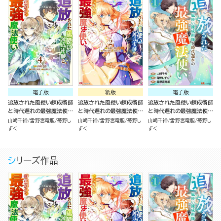
電子版
紙版
電子版
追放された風使い錬成術師
追放された風使い錬成術師
追放された風使い錬成術師
と時代遅れの最強魔法使い
と時代遅れの最強魔法使い
と時代遅れの最強魔法使い
コミック版 （4）
（2）
コミック版 （分冊版）
山﨑千裕
雪野宮竜胆
苺野し
山﨑千裕
雪野宮竜胆
苺野し
山﨑千裕
雪野宮竜胆
苺野し
ずく
ずく
ずく
シリーズ作品