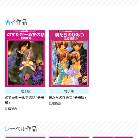
著者作品
電子版
電子版
のすたむーるずの話（分冊
僕たちのひみつ（分冊版）
版）
乱魔猫吉
乱魔猫吉
レーベル作品