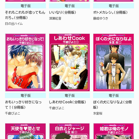
電子版
電子版
電子版
それもこれもが恋ってもん
いいなり（分冊版）
オトメカレシ。（分冊版）
だろ。（分冊版）
深瀬紅音
藤成ゆうき
日の出ハイム
電子版
電子版
電子版
おもいっきり好きになっ
しあわせCook（分冊版）
ぼくの犬になりなよ（分冊
て！（分冊版）
版）
千歳ぴよこ
千歳ぴよこ
氷室桜