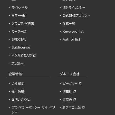
ライトノベル
海外ライセンシー
青年・一般
公式SNSアカウント
グラビア・写真集
作家一覧
モーター誌
Keyword list
SPECIAL
Author list
Sublicense
マンガよもんが
試し読み
企業情報
グループ会社
会社概要
ビーグリー
採用情報
海王社
お問い合わせ
文友舎
プライバシーポリシー・サイトポリ
新アポロ出版
シー