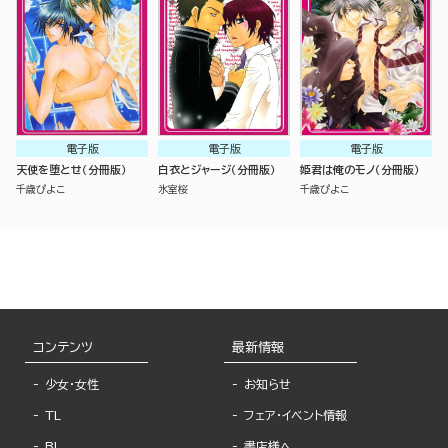
電子版
電子版
電子版
天使を堕とせ（分冊版）
白衣とジャージ（分冊版）
姫君は俺のモノ（分冊版）
千歳ぴよこ
氷室桜
千歳ぴよこ
コンテンツ
最新情報
少女・女性
お知らせ
TL
フェア・イベント情報
BL
書店様へ