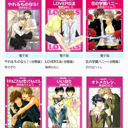
電子版
電子版
電子版
やれるものなら！（分冊版）
LOVERS法（分冊版）
花の学蘭ハニー（分冊版）
柊のぞむ
楢崎ねねこ
日の出ハイム