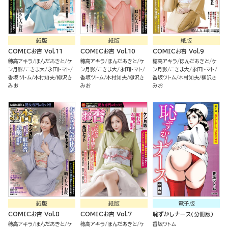
紙版
紙版
紙版
COMICお杏 Vol.11
COMICお杏 Vol.10
COMICお杏 Vol.9
穂高アキラ
ほんだあきと
ケ
穂高アキラ
ほんだあきと
ケ
穂高アキラ
ほんだあきと
ケ
ン月影
こきま大
永田トマト
ン月影
こきま大
永田トマト
ン月影
こきま大
永田トマト
香坂ツトム
木村知夫
柳沢き
香坂ツトム
木村知夫
柳沢き
香坂ツトム
木村知夫
柳沢き
みお
みお
みお
紙版
紙版
電子版
COMICお杏 Vol.8
COMICお杏 Vol.7
恥ずかしナース（分冊版）
穂高アキラ
ほんだあきと
ケ
穂高アキラ
ほんだあきと
ケ
香坂ツトム