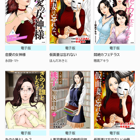
電子版
電子版
電子版
恋愛の女神様
仮面妻は忘れない
悶絶カフェテラス
永田トマト
ほんだあきと
穂高アキラ
電子版
電子版
電子版
きのう誰とした？
人妻司書桃子の館長日誌
仮面妻は忘れない（分冊