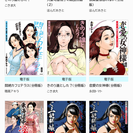
（2）
版）
こきま大
ほんだあきと
ほんだあきと
電子版
電子版
電子版
悶絶カフェテラス（分冊版）
きのう誰とした？（分冊版）
恋愛の女神様（分冊版）
穂高アキラ
こきま大
永田トマト