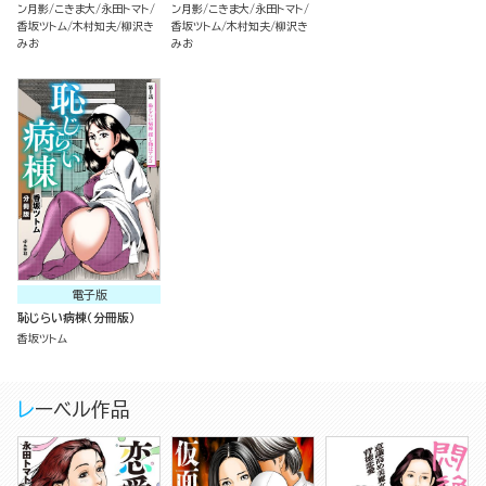
ン月影
こきま大
永田トマト
ン月影
こきま大
永田トマト
香坂ツトム
木村知夫
柳沢き
香坂ツトム
木村知夫
柳沢き
みお
みお
電子版
恥じらい病棟（分冊版）
香坂ツトム
レーベル作品