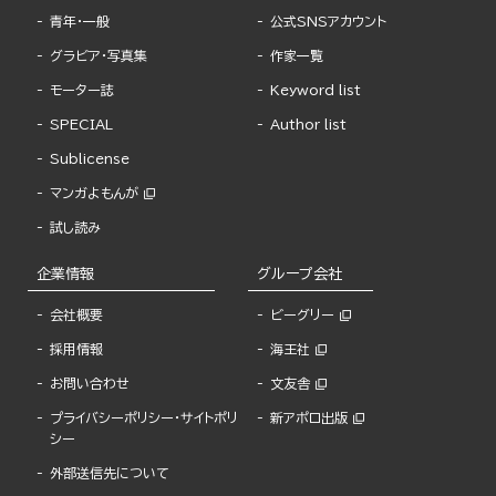
青年・一般
公式SNSアカウント
グラビア・写真集
作家一覧
モーター誌
Keyword list
SPECIAL
Author list
Sublicense
マンガよもんが
試し読み
企業情報
グループ会社
会社概要
ビーグリー
採用情報
海王社
お問い合わせ
文友舎
プライバシーポリシー・サイトポリ
新アポロ出版
シー
外部送信先について