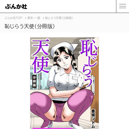
ぶんか社TOP
青年・一般
恥じらう天使（分冊版）
恥じらう天使（分冊版）