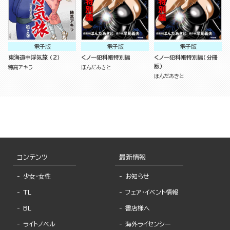
電子版
電子版
電子版
東海道中浮気旅 （2）
くノ一犯科帳特別編
くノ一犯科帳特別編（分冊
版）
穂高アキラ
ほんだあきと
ほんだあきと
コンテンツ
最新情報
少女・女性
お知らせ
TL
フェア・イベント情報
BL
書店様へ
ライトノベル
海外ライセンシー