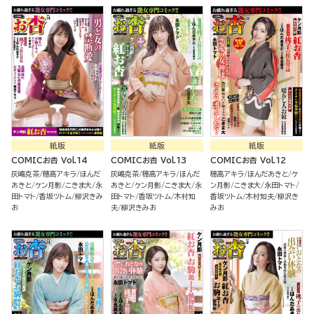
紙版
紙版
紙版
COMICお杏 Vol.14
COMICお杏 Vol.13
COMICお杏 Vol.12
灰嶋克茶
穂高アキラ
ほんだ
灰嶋克茶
穂高アキラ
ほんだ
穂高アキラ
ほんだあきと
ケ
あきと
ケン月影
こきま大
永
あきと
ケン月影
こきま大
永
ン月影
こきま大
永田トマト
田トマト
香坂ツトム
柳沢きみ
田トマト
香坂ツトム
木村知
香坂ツトム
木村知夫
柳沢き
お
夫
柳沢きみお
みお