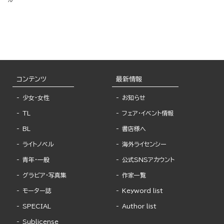
ル
ク版 （1）
の国を作ってたけど、私は
気にせず今日も眠ります
コミック版 （6）
コンテンツ
最新情報
少女・女性
お知らせ
TL
フェア・イベント情報
BL
書店様へ
ライトノベル
海外ライセンシー
青年・一般
公式SNSアカウント
グラビア・写真集
作家一覧
モーター誌
Keyword list
SPECIAL
Author list
Sublicense