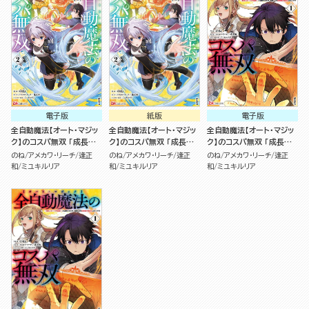
電子版
紙版
電子版
全自動魔法【オート・マジッ
全自動魔法【オート・マジッ
全自動魔法【オート・マジッ
ク】のコスパ無双 「成長ス
ク】のコスパ無双 「成長ス
ク】のコスパ無双 「成長ス
ピードが超遅い」と追放さ
ピードが超遅い」と追放さ
ピードが超遅い」と追放さ
のね
アメカワ・リーチ
逢正
のね
アメカワ・リーチ
逢正
のね
アメカワ・リーチ
逢正
れたが、放置しても経験値
れたが、放置しても経験値
れたが、放置しても経験値
和
ミユキルリア
和
ミユキルリア
和
ミユキルリア
が集まるみたいです （2）
が集まるみたいです （2）
が集まるみたいです（1）