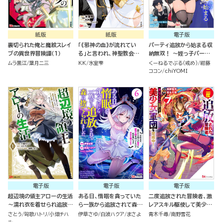
紙版
紙版
電子版
裏切られた俺と魔紋スレイ
「《邪神の血》が流れてい
パーティ追放から始まる収
ブの異世界冒険譚（１）
る」と言われ、神聖教会を
納無双！ ～姪っ子パーテ
追放された神父です。 ～理
ィといく最強ハーレム成り
ムラ黒江
葉月二三
KK
氷室雫
くーねるでぶる（戒め）
紺藤
不尽な理由で教会を追い出
上がり～ コミック版（分冊
ココン
chiYOMI
されたら、信仰対象の女神
版）
様も一緒についてきちゃい
ました～ （１）
電子版
電子版
電子版
超辺境の領主アローの生活
ある日、惰眠を貪っていた
二度追放された冒険者、激
～濡れ衣を着せられ追放さ
ら一族から追放されて森に
レアスキル駆使して美少女
れましたが、二人の女神と
捨てられました そのまま
軍団を育成中！ コミック版
さとう
匈歌ハトリ
小畑チハ
伊草さゆ
白波ハクア
まさよ
青木千尋
南野雪花
新生活を送ります～ コミッ
寝てたら周りが勝手に魔物
（7）