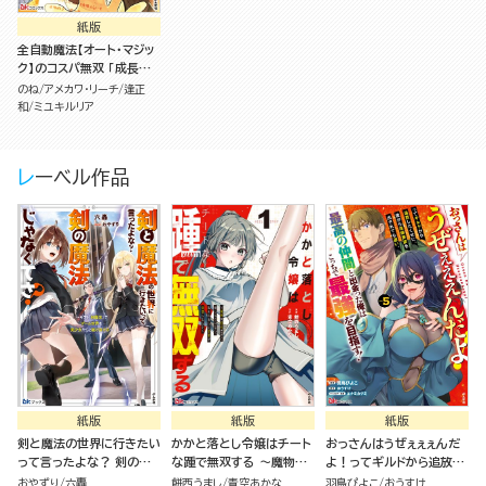
紙版
全自動魔法【オート・マジッ
ク】のコスパ無双 「成長ス
ピードが超遅い」と追放さ
のね
アメカワ・リーチ
逢正
れたが、放置しても経験値
和
ミユキルリア
が集まるみたいです（1）
レーベル作品
紙版
紙版
紙版
剣と魔法の世界に行きたい
かかと落とし令嬢はチート
おっさんはうぜぇぇぇんだ
って言ったよな？ 剣の魔
な踵で無双する ～魔物を
よ！ってギルドから追放し
法じゃなくてさ？ ～ギフト
即死させて楽しんでいた
たくせに、後から復帰要請
おやずり
六轟
餅西うまし
青空あかな
羽鳥ぴよこ
おうすけ