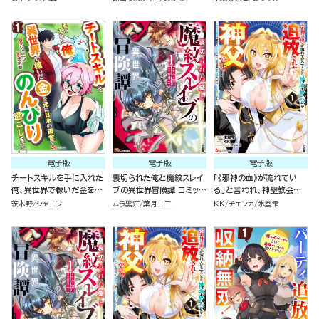
「剣魔法」でゲーム世界を美
ら、私を追放した実家が崩
を出されても遅い。最高の
少女たちと駆け抜ける～
壊しました～（１）
仲間と出会った俺はこっち
で最強を目指す！（５）
電子版
電子版
電子版
チートスキルを手に入れた
裏切られた俺と魔紋スレイ
「《邪神の血》が流れてい
俺、異世界で稼いだ金を元
ブの異世界冒険譚 コミック
る」と言われ、神聖教会を
に日本の田舎でのんびり過
版 （1）
追放された神父です。 ～理
茨木野
シャニン
ムラ黒江
葉月二三
KK
チェンカ
氷室雫
ごします。 コミック版（分冊
不尽な理由で教会を追い出
版）
されたら、信仰対象の女神
様も一緒についてきちゃい
ました～ コミック版 （1）