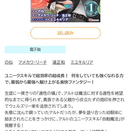
試し読み
電子版
のね
アメカワ・リーチ
逢正和
ミユキルリア
ユニークスキルで超効率の超成長！ 何をしていても強くなれる力
で、最弱から最強へ駆け上がる爽快ファンタジー！
生涯に一度きりの「適性の儀」で、アルトは魔法に対する適性を絶望
的なまでに得られず、貴族である父親から役立たずの烙印を押され
てウェルズリー家を追放されてしまう。
失意に沈んで腐っていたアルトだったが、夢を語り合った幼馴染に
励まされたことをきっかけに、アルトのユニークスキル「自動魔法」が
覚醒する！