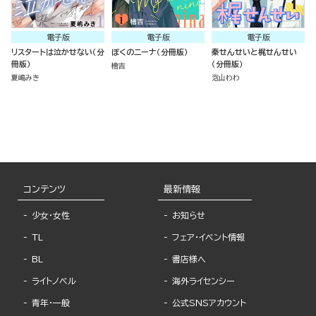
電子版
電子版
電子版
リスタートは泣かせない（分
ぼくのニーナ（分冊版）
秦せんせいと梶せんせい
冊版）
（分冊版）
檜吉
夏嶋みき
泡山わわ
コンテンツ
最新情報
少女・女性
お知らせ
TL
フェア・イベント情報
BL
書店様へ
ライトノベル
海外ライセンシー
青年・一般
公式SNSアカウント