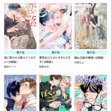
電子版
電子版
電子版
恋に落ちたら教えてくださ
夢見るロミオとオオカミ王
館山兄弟の事情（分冊版）
い（分冊版）
子（分冊版）
村崎もよ
黒岩チハヤ
桃梨あめ