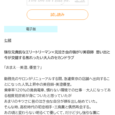
試し読み
電子版
七緒
強引兄貴肌なエリートリーマン×元泣き虫の強がり美容師 思い出と
今が交錯する焦れったい大人のセカンドラブ
「おまえ…美澄、優里？」
勤務先のサロンがリニューアルする間、急遽東京の店舗へ出向するこ
とになった人気上昇中の美容師・美澄優里。
乗車率120％の満員電車、慣れない環境での仕事…大人になってあ
る程度処世術が身についたと思っていたが
あまりのキツさに昔の泣き虫な自分が顔を出し始めていた。
そんな時、高校時代の初恋相手・三島薫と偶然再会する。
あの頃と変わらない明るくて優しくて、だけど少し強引な薫に