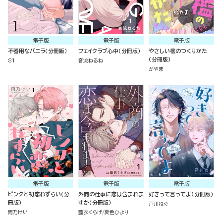
電子版
電子版
電子版
不器用なバニラ（分冊版）
フェイクラブ心中（分冊版）
やさしい檻のつくりかた
（分冊版）
81
音流ねるね
かやま
電子版
電子版
電子版
ピンクと初恋わずらい（分
外商の仕事に恋は含まれま
好きって言ってよ（分冊版）
冊版）
すか（分冊版）
戸川ねぐ
雨乃けい
藍衣くらげ
夏色ひより