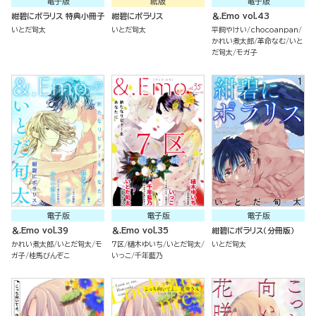
電子版
紙版
電子版
紺碧にポラリス 特典小冊子
紺碧にポラリス
＆.Emo vol.43
いとだ旬太
いとだ旬太
平飼やけい
chocoanpan
かれい煮太郎
革命なむ
いと
だ旬太
モガ子
電子版
電子版
電子版
＆.Emo vol.39
＆.Emo vol.35
紺碧にポラリス（分冊版）
かれい煮太郎
いとだ旬太
モ
7区
樋木ゆいち
いとだ旬太
いとだ旬太
ガ子
桂馬びんぞこ
いっこ
千年藍乃