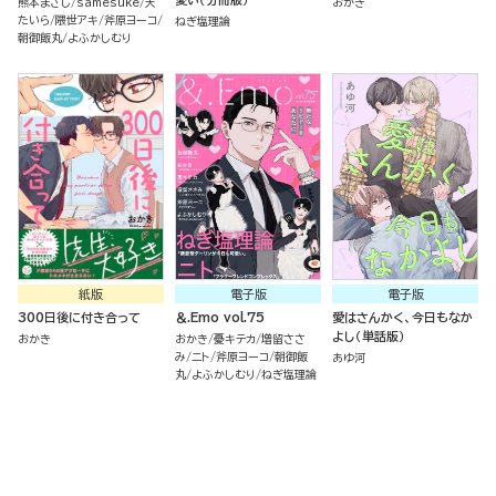
熊本まさし
samesuke
天
おかき
たいら
隈世アキ
斧原ヨーコ
ねぎ塩理論
朝御飯丸
よふかしむり
紙版
電子版
電子版
300日後に付き合って
＆.Emo vol.75
愛はさんかく、今日もなか
よし（単話版）
おかき
おかき
憂キテカ
増留ささ
み
ニト
斧原ヨーコ
朝御飯
あゆ河
丸
よふかしむり
ねぎ塩理論