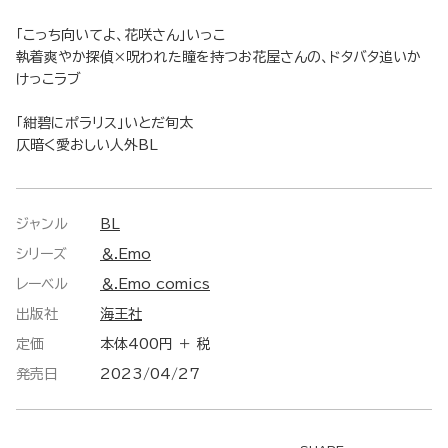
「こっち向いてよ、花咲さん」いっこ
執着爽やか探偵×呪われた瞳を持つお花屋さんの、ドタバタ追いか
けっこラブ
「紺碧にポラリス」いとだ旬太
仄暗く愛おしい人外BL
ジャンル
BL
シリーズ
＆.Emo
レーベル
＆.Emo comics
出版社
海王社
定価
本体400円 ＋ 税
発売日
2023/04/27