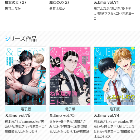
魔女の犬 （2）
魔女の犬（２）
＆.Emo vol.71
黒井よだか
黒井よだか
黒井よだか
おかき
憂キテ
カ
増留ささみ
ニト
斧原ヨー
コ
シリーズ作品
電子版
電子版
電子版
＆.Emo vol.76
＆.Emo vol.75
＆.Emo vol.74
熊本まさし
samesuke
天
おかき
憂キテカ
増留ささ
熊本まさし
samesuke
天
たいら
隈世アキ
斧原ヨーコ
み
ニト
斧原ヨーコ
朝御飯
たいら
隈世アキ
あじ
にしえ
朝御飯丸
よふかしむり
丸
よふかしむり
ねぎ塩理論
ともか
斧原ヨーコ
朝御飯丸
よふかしむり