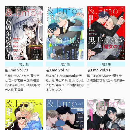
電子版
電子版
電子版
＆.Emo vol.73
＆.Emo vol.72
＆.Emo vol.71
平飼やけい
おかき
憂キテ
熊本まさし
samesuke
天
黒井よだか
おかき
憂キテ
カ
ニト
斧原ヨーコ
朝御飯
たいら
隈世アキ
あじ
にしえ
カ
増留ささみ
ニト
斧原ヨー
丸
よふかしむり
あゆ河
海
ともか
斧原ヨーコ
朝御飯丸
コ
老之尾
狼森圓
よふかしむり