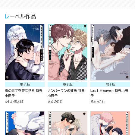
レーベル作品
電子版
電子版
電子版
雨の果てを夢に見る 特典
ナンバーワンの彼氏 特典
Last Heaven 特典小冊
小冊子
小冊子
子
かれい煮太郎
あめのジジ
熊本まさし