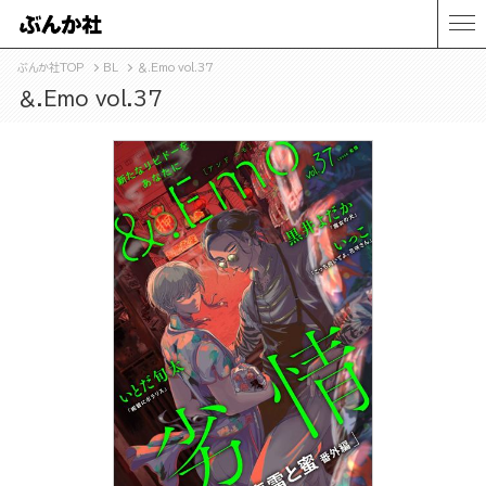
ぶんか社TOP
BL
＆.Emo vol.37
＆.Emo vol.37