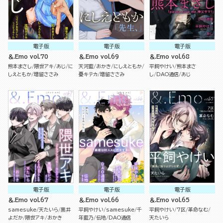
電子版
電子版
電子版
＆.Emo vol.70
＆.Emo vol.69
＆.Emo vol.68
熊本まさし
隈世アキ
あじ
に
天河藍
おかき
にしえともか
平飼やけい
熊本まさ
しえともか
増留ささみ
憂キテカ
増留ささみ
し
DAO通信
あじ
電子版
電子版
電子版
＆.Emo vol.67
＆.Emo vol.66
＆.Emo vol.65
samesuke
天たいら
黒井
平飼やけい
samesuke
千
平飼やけい
7区
革命なむ
よだか
隈世アキ
おかき
年藍乃
伝地
DAO通信
天たいら