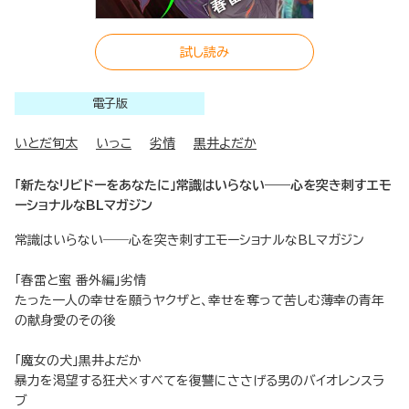
試し読み
電子版
いとだ旬太
いっこ
劣情
黒井よだか
「新たなリビドーをあなたに」常識はいらない――心を突き刺すエモ
ーショナルなBLマガジン
常識はいらない――心を突き刺すエモーショナルなBLマガジン
「春雷と蜜 番外編」劣情
たった一人の幸せを願うヤクザと、幸せを奪って苦しむ薄幸の青年
の献身愛のその後
「魔女の犬」黒井よだか
暴力を渇望する狂犬×すべてを復讐にささげる男のバイオレンスラ
ブ