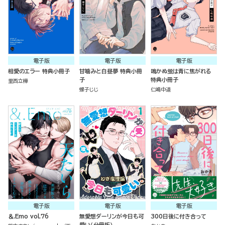
電子版
電子版
電子版
相愛のエラー 特典小冊子
甘噛みと白昼夢 特典小冊
鳴かぬ蛍は青に焦がれる
子
特典小冊子
里西立樺
螺子じじ
仁嶋中道
電子版
電子版
電子版
＆.Emo vol.76
無愛想ダーリンが今日も可
300日後に付き合って
愛い（分冊版）