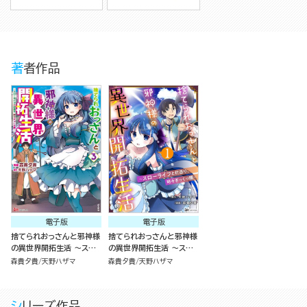
著者作品
電子版
電子版
捨てられおっさんと邪神様
捨てられおっさんと邪神様
の異世界開拓生活 ～スロ
の異世界開拓生活 ～スロ
ーライフと村造り、時々ぎ
ーライフと村造り、時々ぎ
森貴夕貴
天野ハザマ
森貴夕貴
天野ハザマ
っくり腰～ コミック版 （3）
っくり腰～ コミック版（分
冊版）
シリーズ作品