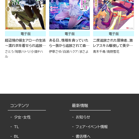
電子版
電子版
電子版
超辺境の領主アローの生活
ある日、惰眠を貪っていた
二度追放された冒険者、激
～濡れ衣を着せられ追放さ
ら一族から追放されて森に
レアスキル駆使して美少女
れましたが、二人の女神と
捨てられました そのまま
軍団を育成中！ コミック版
さとう
匈歌ハトリ
小畑チハ
伊草さゆ
白波ハクア
まさよ
青木千尋
南野雪花
新生活を送ります～ コミッ
寝てたら周りが勝手に魔物
（7）
ル
ク版 （1）
の国を作ってたけど、私は
気にせず今日も眠ります
コミック版 （6）
コンテンツ
最新情報
少女・女性
お知らせ
TL
フェア・イベント情報
BL
書店様へ