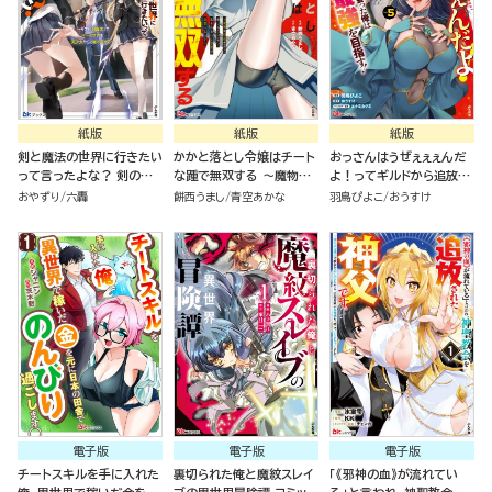
紙版
紙版
紙版
剣と魔法の世界に行きたい
かかと落とし令嬢はチート
おっさんはうぜぇぇぇんだ
って言ったよな？ 剣の魔
な踵で無双する ～魔物を
よ！ってギルドから追放し
法じゃなくてさ？ ～ギフト
即死させて楽しんでいた
たくせに、後から復帰要請
おやずり
六轟
餅西うまし
青空あかな
羽鳥ぴよこ
おうすけ
「剣魔法」でゲーム世界を美
ら、私を追放した実家が崩
を出されても遅い。最高の
少女たちと駆け抜ける～
壊しました～（１）
仲間と出会った俺はこっち
で最強を目指す！（５）
電子版
電子版
電子版
チートスキルを手に入れた
裏切られた俺と魔紋スレイ
「《邪神の血》が流れてい