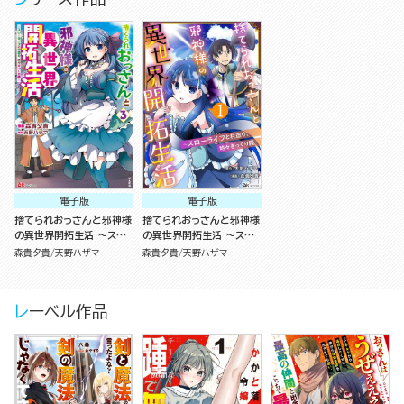
電子版
電子版
捨てられおっさんと邪神様
捨てられおっさんと邪神様
の異世界開拓生活 ～スロ
の異世界開拓生活 ～スロ
ーライフと村造り、時々ぎ
ーライフと村造り、時々ぎ
森貴夕貴
天野ハザマ
森貴夕貴
天野ハザマ
っくり腰～ コミック版 （3）
っくり腰～ コミック版（分
冊版）
レーベル作品