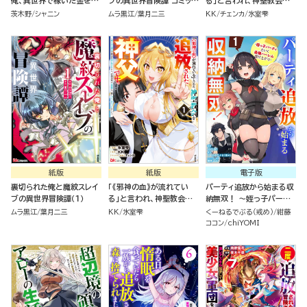
俺、異世界で稼いだ金を元
ブの異世界冒険譚 コミック
る」と言われ、神聖教会を
に日本の田舎でのんびり過
版 （1）
追放された神父です。 ～理
茨木野
シャニン
ムラ黒江
葉月二三
KK
チェンカ
氷室雫
ごします。 コミック版（分冊
不尽な理由で教会を追い出
版）
されたら、信仰対象の女神
様も一緒についてきちゃい
ました～ コミック版 （1）
紙版
紙版
電子版
裏切られた俺と魔紋スレイ
「《邪神の血》が流れてい
パーティ追放から始まる収
ブの異世界冒険譚（１）
る」と言われ、神聖教会を
納無双！ ～姪っ子パーテ
追放された神父です。 ～理
ィといく最強ハーレム成り
ムラ黒江
葉月二三
KK
氷室雫
くーねるでぶる（戒め）
紺藤
不尽な理由で教会を追い出
上がり～ コミック版（分冊
ココン
chiYOMI
されたら、信仰対象の女神
版）
様も一緒についてきちゃい
ました～ （１）