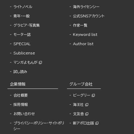
ライトノベル
海外ライセンシー
青年・一般
公式SNSアカウント
グラビア・写真集
作家一覧
モーター誌
Keyword list
SPECIAL
Author list
Sublicense
マンガよもんが
試し読み
企業情報
グループ会社
会社概要
ビーグリー
採用情報
海王社
お問い合わせ
文友舎
プライバシーポリシー・サイトポリ
新アポロ出版
シー