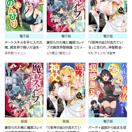
電子版
電子版
電子版
チートスキルを手に入れた
裏切られた俺と魔紋スレイ
「《邪神の血》が流れてい
俺、異世界で稼いだ金を元
ブの異世界冒険譚 コミック
る」と言われ、神聖教会を
に日本の田舎でのんびり過
版 （1）
追放された神父です。 ～理
茨木野
シャニン
ムラ黒江
葉月二三
KK
チェンカ
氷室雫
ごします。 コミック版（分冊
不尽な理由で教会を追い出
版）
されたら、信仰対象の女神
様も一緒についてきちゃい
ました～ コミック版 （1）
紙版
紙版
電子版
裏切られた俺と魔紋スレイ
「《邪神の血》が流れてい
パーティ追放から始まる収