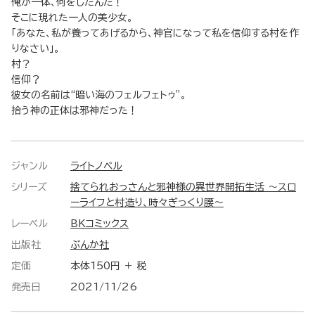
俺が一体、何をしたんだ！
そこに現れた一人の美少女。
「あなた、私が養ってあげるから、神官になって私を信仰する村を作
りなさい」。
村？
信仰？
彼女の名前は“暗い海のフェルフェトゥ”。
拾う神の正体は邪神だった！
ジャンル
ライトノベル
シリーズ
捨てられおっさんと邪神様の異世界開拓生活 ～スロ
ーライフと村造り、時々ぎっくり腰～
レーベル
BKコミックス
出版社
ぶんか社
定価
本体150円 ＋ 税
発売日
2021/11/26