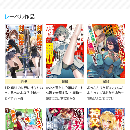
っくり腰～ コミック版 （2）
っくり腰～ コミック版 （3）
レーベル作品
紙版
紙版
紙版
剣と魔法の世界に行きたい
かかと落とし令嬢はチート
おっさんはうぜぇぇぇんだ
って言ったよな？ 剣の魔
な踵で無双する ～魔物を
よ！ってギルドから追放し
法じゃなくてさ？ ～ギフト
即死させて楽しんでいた
たくせに、後から復帰要請
おやずり
六轟
餅西うまし
青空あかな
羽鳥ぴよこ
おうすけ
「剣魔法」でゲーム世界を美
ら、私を追放した実家が崩
を出されても遅い。最高の
少女たちと駆け抜ける～
壊しました～（１）
仲間と出会った俺はこっち
で最強を目指す！（５）