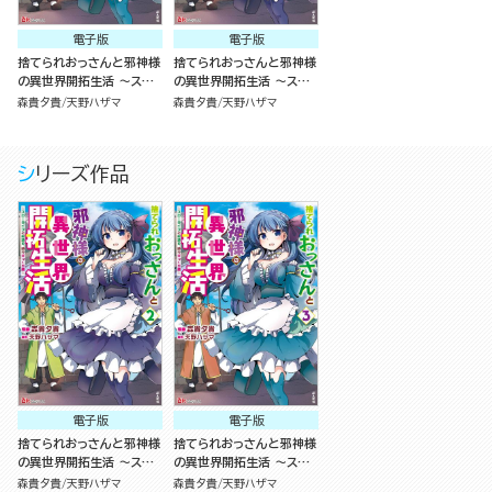
電子版
電子版
捨てられおっさんと邪神様
捨てられおっさんと邪神様
の異世界開拓生活 ～スロ
の異世界開拓生活 ～スロ
ーライフと村造り、時々ぎ
ーライフと村造り、時々ぎ
森貴夕貴
天野ハザマ
森貴夕貴
天野ハザマ
っくり腰～ コミック版 （3）
っくり腰～ コミック版 （2）
シリーズ作品
電子版
電子版
捨てられおっさんと邪神様
捨てられおっさんと邪神様
の異世界開拓生活 ～スロ
の異世界開拓生活 ～スロ
ーライフと村造り、時々ぎ
ーライフと村造り、時々ぎ
森貴夕貴
天野ハザマ
森貴夕貴
天野ハザマ