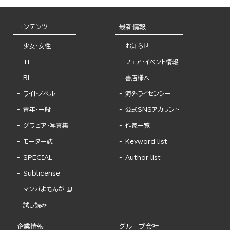
コンテンツ
最新情報
少女・女性
お知らせ
TL
フェア・イベント情報
BL
書店様へ
ライトノベル
海外ライセンシー
青年・一般
公式SNSアカウント
グラビア・写真集
作家一覧
モーター誌
Keyword list
SPECIAL
Author list
Sublicense
マンガよもんが
試し読み
企業情報
グループ会社