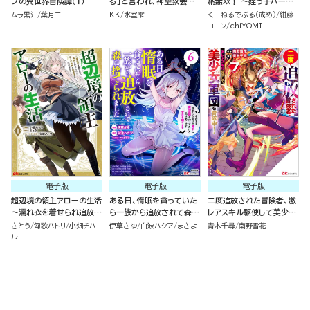
ブの異世界冒険譚（１）
る」と言われ、神聖教会を
納無双！ ～姪っ子パーテ
追放された神父です。 ～理
ィといく最強ハーレム成り
ムラ黒江
葉月二三
KK
氷室雫
くーねるでぶる（戒め）
紺藤
不尽な理由で教会を追い出
上がり～ コミック版（分冊
ココン
chiYOMI
されたら、信仰対象の女神
版）
様も一緒についてきちゃい
ました～ （１）
電子版
電子版
電子版
超辺境の領主アローの生活
ある日、惰眠を貪っていた
二度追放された冒険者、激
～濡れ衣を着せられ追放さ
ら一族から追放されて森に
レアスキル駆使して美少女
れましたが、二人の女神と
捨てられました そのまま
軍団を育成中！ コミック版
さとう
匈歌ハトリ
小畑チハ
伊草さゆ
白波ハクア
まさよ
青木千尋
南野雪花
新生活を送ります～ コミッ
寝てたら周りが勝手に魔物
（7）
ル
ク版 （1）
の国を作ってたけど、私は
気にせず今日も眠ります
コミック版 （6）