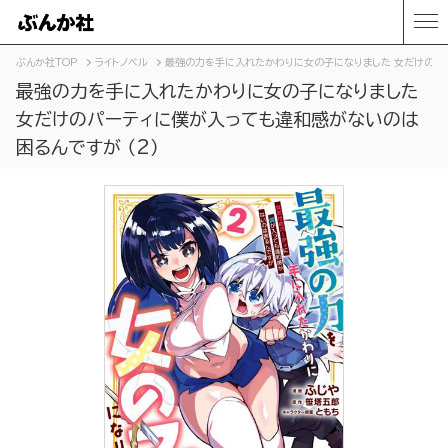
ぶんか社TOP
ライトノベル
最強の力を手に入れたかわりに女の子になりました 女だけのパー
最強の力を手に入れたかわりに女の子になりました
女だけのパーティに僕が入っても違和感がないのは
困るんですが （2）