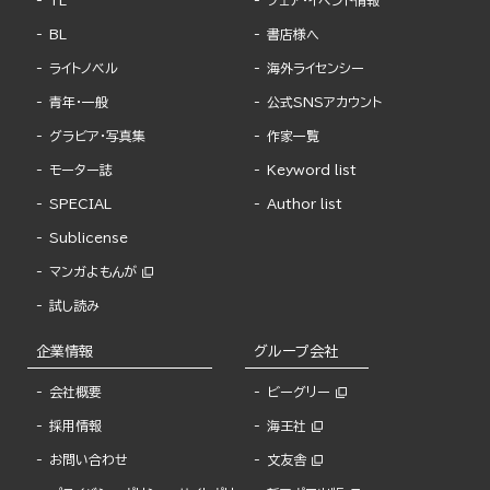
TL
フェア・イベント情報
BL
書店様へ
ライトノベル
海外ライセンシー
青年・一般
公式SNSアカウント
グラビア・写真集
作家一覧
モーター誌
Keyword list
SPECIAL
Author list
Sublicense
マンガよもんが
試し読み
企業情報
グループ会社
会社概要
ビーグリー
採用情報
海王社
お問い合わせ
文友舎