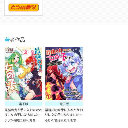
著者作品
電子版
電子版
最強の力を手に入れたかわ
最強の力を手に入れたかわ
りに女の子になりました
りに女の子になりました
女だけのパーティに僕が入
女だけのパーティに僕が入
ふじや
笹塔五郎
ともち
ふじや
笹塔五郎
ともち
っても違和感がないのは困
っても違和感がないのは困