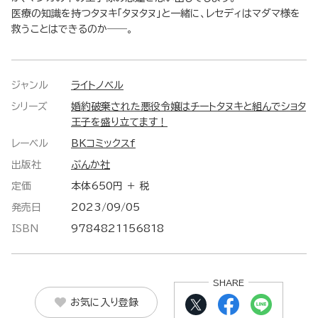
医療の知識を持つタヌキ「タヌタヌ」と一緒に、レセディはマダマ様を
救うことはできるのか――。
ジャンル
ライトノベル
シリーズ
婚約破棄された悪役令嬢はチートタヌキと組んでショタ
王子を盛り立てます！
レーベル
BKコミックスf
出版社
ぶんか社
定価
本体650円 ＋ 税
発売日
2023/09/05
ISBN
9784821156818
SHARE
お気に入り登録