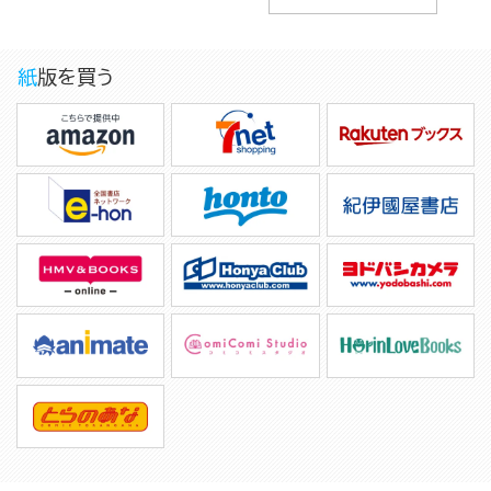
紙版を買う