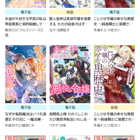
電子版
紙版
電子版
お金が大好きな平民の私は
獣人皇帝は男装令嬢を溺愛
こじらせ令嬢の幸せな黒歴
卑屈貴族と契約結婚して愛
する ただの従者のはずで
史 ～鈍感騎士に溺愛され
し愛されます コミック版
すが！（１）
るための秘密のアプローチ
青井さび
ゴルゴンゾーラ三
なげ
友野紅子
木箱キユ
六花きい
（4）
～ コミック版 （1）
国
電子版
電子版
紙版
なぜか転移魔法はいつも溺
前略母上様 わたくしこの
こじらせ令嬢の幸せな黒歴
愛王子の元に ～魔法練習
たび異世界転生いたしまし
史～鈍感騎士に溺愛される
中の皇女は、初恋こじらせ
て、悪役令嬢になりました
ための秘密のアプローチ～
木成あけび
植まどか
ウチダ
沙夜
木箱キユ
六花きい
王子のお気に入り～ コミッ
コミック版 （2）
（１）
ク版 （2）