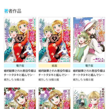
著者作品
電子版
紙版
電子版
婚約破棄された悪役令嬢は
婚約破棄された悪役令嬢は
婚約破棄された悪役令嬢は
チートタヌキと組んでショ
チートタヌキと組んでショ
チートタヌキと組んでショ
タ王子を盛り立てます！
タ王子を盛り立てます！
タ王子を盛り立てます！
緒方しろ
女騎士館
緒方しろ
女騎士館
緒方しろ
女騎士館
（3）
（3）
（2）