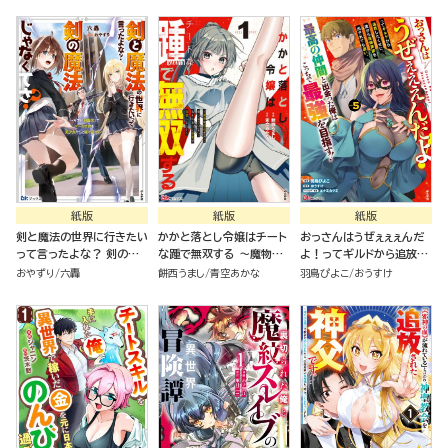
紙版
紙版
紙版
剣と魔法の世界に行きたい
かかと落とし令嬢はチート
おっさんはうぜぇぇぇんだ
って言ったよな？ 剣の魔
な踵で無双する ～魔物を
よ！ってギルドから追放し
法じゃなくてさ？ ～ギフト
即死させて楽しんでいた
たくせに、後から復帰要請
おやずり
六轟
餅西うまし
青空あかな
羽鳥ぴよこ
おうすけ
「剣魔法」でゲーム世界を美
ら、私を追放した実家が崩
を出されても遅い。最高の
少女たちと駆け抜ける～
壊しました～（１）
仲間と出会った俺はこっち
で最強を目指す！（５）