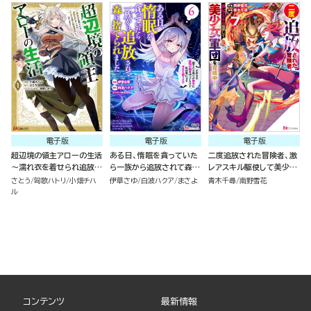
様も一緒についてきちゃい
ました～ （１）
電子版
電子版
電子版
超辺境の領主アローの生活
ある日、惰眠を貪っていた
二度追放された冒険者、激
～濡れ衣を着せられ追放さ
ら一族から追放されて森に
レアスキル駆使して美少女
れましたが、二人の女神と
捨てられました そのまま
軍団を育成中！ コミック版
さとう
匈歌ハトリ
小畑チハ
伊草さゆ
白波ハクア
まさよ
青木千尋
南野雪花
新生活を送ります～ コミッ
寝てたら周りが勝手に魔物
（7）
ル
ク版 （1）
の国を作ってたけど、私は
気にせず今日も眠ります
コミック版 （6）
コンテンツ
最新情報