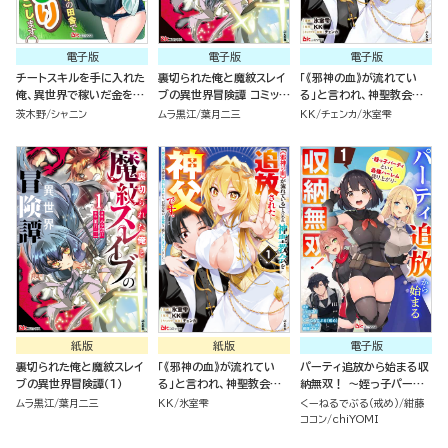
電子版
電子版
電子版
チートスキルを手に入れた
裏切られた俺と魔紋スレイ
「《邪神の血》が流れてい
俺、異世界で稼いだ金を元
ブの異世界冒険譚 コミック
る」と言われ、神聖教会を
に日本の田舎でのんびり過
版 （1）
追放された神父です。 ～理
茨木野
シャニン
ムラ黒江
葉月二三
KK
チェンカ
氷室雫
ごします。 コミック版（分冊
不尽な理由で教会を追い出
版）
されたら、信仰対象の女神
様も一緒についてきちゃい
ました～ コミック版 （1）
紙版
紙版
電子版
裏切られた俺と魔紋スレイ
「《邪神の血》が流れてい
パーティ追放から始まる収
ブの異世界冒険譚（１）
る」と言われ、神聖教会を
納無双！ ～姪っ子パーテ
追放された神父です。 ～理
ィといく最強ハーレム成り
ムラ黒江
葉月二三
KK
氷室雫
くーねるでぶる（戒め）
紺藤
不尽な理由で教会を追い出
上がり～ コミック版（分冊
ココン
chiYOMI
されたら、信仰対象の女神
版）