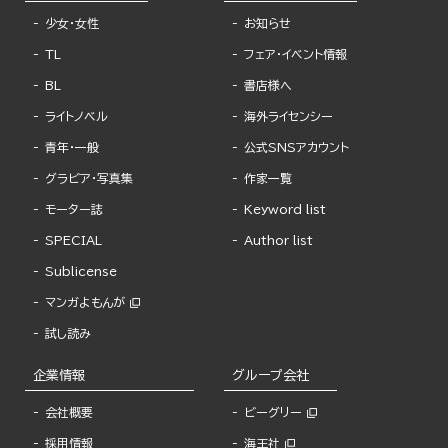
少女・女性
お知らせ
TL
フェア・イベント情報
BL
書店様へ
ライトノベル
海外ライセンシー
青年・一般
公式SNSアカウント
グラビア・写真集
作家一覧
モーター誌
Keyword list
SPECIAL
Author list
Sublicense
マンガよもんが
試し読み
企業情報
グループ会社
会社概要
ビーグリー
採用情報
海王社