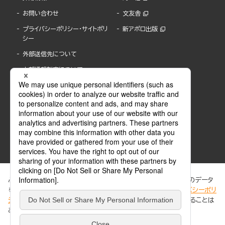
お問い合わせ
文友舎
プライバシーポリシー・サイトポリ
新アポロ出版
シー
外部送信先について
内部通報制度について
ぶんか社が運営するサイトでは、利便性向上のためにCookie等のデータ
を使用しています。 当社のCookieについての詳細は、「
プライバシーポリ
シー
」をご覧ください。当サイトでは、訪問者の個人情報を追跡することは
ABJマークは、この電子書店・電子書籍配信サービスが、著作権者からコンテンツ使用許諾を
ありません。
得た正規版配信サービスであることを示す登録商標(登録番号 第6091713号)です。
ABJマークの詳細、ABJマークを掲示しているサービスの一覧はこちら。