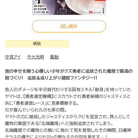
試し読み
紙版
守見アイ
今大光明
藍飴
皆の幸せを願う心優しい少年がクズ勇者に追放された魔境で最高の
国づくり! 追放＆成り上がり建国ファンタジー!!
他人のダメージを半分肩代わりする固有スキル「献身」を持っていた
ヤマトは、【勇者選定機構】にスカウトされ勇者候補のジャスティスと
共に「勇者選抜レース」に見事優勝する。
だが喜んでいられたのも束の間。
ヤマトの力に嫉妬したジャスティスからクビを宣言され、罪人として
魔物の巣窟である「北端魔境」へと強制追放されてしまう。
北端魔境での魔物との戦いに敗れて死を覚悟したその瞬間、日曜神
テラスの導きによりヤマトの更なる力が目を覚ます…！