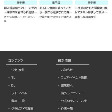
電子版
電子版
電子版
超辺境の領主アローの生活
ある日、惰眠を貪っていた
二度追放された冒険者、激
～濡れ衣を着せられ追放さ
ら一族から追放されて森に
レアスキル駆使して美少女
れましたが、二人の女神と
捨てられました そのまま
軍団を育成中！ コミック版
さとう
匈歌ハトリ
小畑チハ
伊草さゆ
白波ハクア
まさよ
青木千尋
南野雪花
新生活を送ります～ コミッ
寝てたら周りが勝手に魔物
（7）
ル
ク版 （1）
の国を作ってたけど、私は
気にせず今日も眠ります
コミック版 （6）
コンテンツ
最新情報
少女・女性
お知らせ
TL
フェア・イベント情報
BL
書店様へ
ライトノベル
海外ライセンシー
青年・一般
公式SNSアカウント
グラビア・写真集
作家一覧