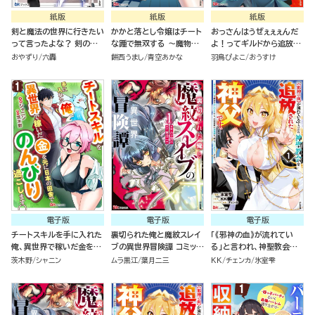
紙版
紙版
紙版
剣と魔法の世界に行きたい
かかと落とし令嬢はチート
おっさんはうぜぇぇぇんだ
って言ったよな？ 剣の魔
な踵で無双する ～魔物を
よ！ってギルドから追放し
法じゃなくてさ？ ～ギフト
即死させて楽しんでいた
たくせに、後から復帰要請
おやずり
六轟
餅西うまし
青空あかな
羽鳥ぴよこ
おうすけ
「剣魔法」でゲーム世界を美
ら、私を追放した実家が崩
を出されても遅い。最高の
少女たちと駆け抜ける～
壊しました～（１）
仲間と出会った俺はこっち
で最強を目指す！（５）
電子版
電子版
電子版
チートスキルを手に入れた
裏切られた俺と魔紋スレイ
「《邪神の血》が流れてい
俺、異世界で稼いだ金を元
ブの異世界冒険譚 コミック
る」と言われ、神聖教会を
に日本の田舎でのんびり過
版 （1）
追放された神父です。 ～理
茨木野
シャニン
ムラ黒江
葉月二三
KK
チェンカ
氷室雫
ごします。 コミック版（分冊
不尽な理由で教会を追い出
版）
されたら、信仰対象の女神
様も一緒についてきちゃい
ました～ コミック版 （1）