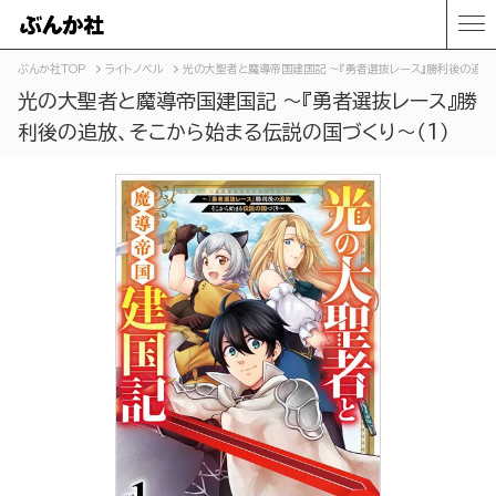
ぶんか社TOP
ライトノベル
光の大聖者と魔導帝国建国記 ～『勇者選抜レース』勝利後の追放、
光の大聖者と魔導帝国建国記 ～『勇者選抜レース』勝
利後の追放、そこから始まる伝説の国づくり～（1）