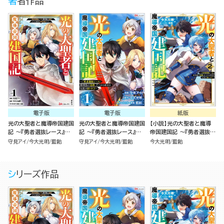
著者作品
電子版
電子版
紙版
光の大聖者と魔導帝国建国
光の大聖者と魔導帝国建国
【小説】光の大聖者と魔導
記 ～『勇者選抜レース』勝
記 ～『勇者選抜レース』勝
帝国建国記 ～『勇者選抜レ
利後の追放、そこから始ま
利後の追放、そこから始ま
ース』勝利後の追放、そこか
守見アイ
今大光明
藍飴
守見アイ
今大光明
藍飴
今大光明
藍飴
る伝説の国づくり～（1）
る伝説の国づくり～ コミッ
ら始まる伝説の国づくり～
ク版（分冊版）
（2）
シリーズ作品