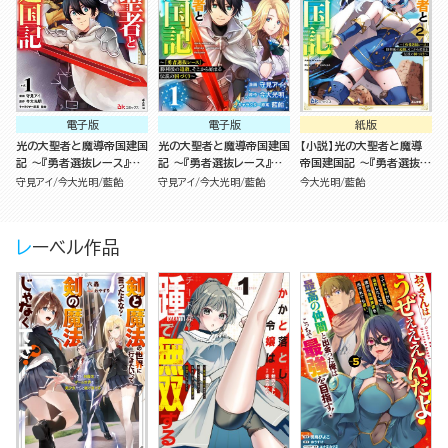
電子版
電子版
紙版
光の大聖者と魔導帝国建国
光の大聖者と魔導帝国建国
【小説】光の大聖者と魔導
記 ～『勇者選抜レース』勝
記 ～『勇者選抜レース』勝
帝国建国記 ～『勇者選抜レ
利後の追放、そこから始ま
利後の追放、そこから始ま
ース』勝利後の追放、そこか
守見アイ
今大光明
藍飴
守見アイ
今大光明
藍飴
今大光明
藍飴
る伝説の国づくり～（1）
る伝説の国づくり～ コミッ
ら始まる伝説の国づくり～
ク版（分冊版）
（2）
レーベル作品