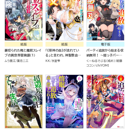
紙版
紙版
電子版
裏切られた俺と魔紋スレイ
「《邪神の血》が流れてい
パーティ追放から始まる収
ブの異世界冒険譚（１）
る」と言われ、神聖教会を
納無双！ ～姪っ子パーテ
追放された神父です。 ～理
ィといく最強ハーレム成り
ムラ黒江
葉月二三
KK
氷室雫
くーねるでぶる（戒め）
紺藤
不尽な理由で教会を追い出
上がり～ コミック版（分冊
ココン
chiYOMI
されたら、信仰対象の女神
版）
様も一緒についてきちゃい
ました～ （１）