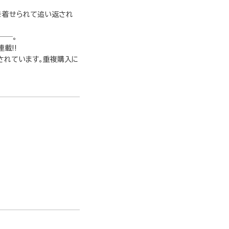
を着せられて追い返され
──。
載!!
収録されています。重複購入に