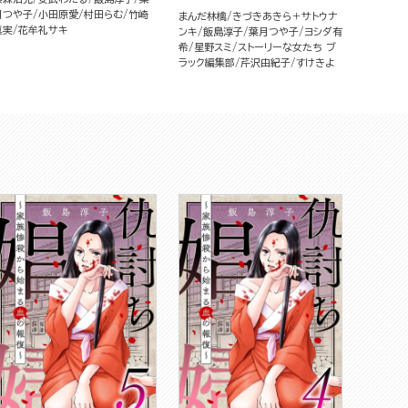
月つや子
小田原愛
村田らむ
竹崎
まんだ林檎
きづきあきら＋サトウナ
真実
花牟礼サキ
ンキ
飯島淳子
葉月つや子
ヨシダ有
希
星野スミ
ストーリーな女たち ブ
ラック編集部
芹沢由紀子
すけきよ