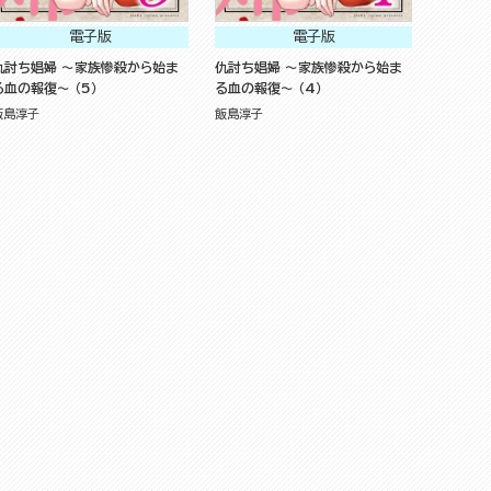
電子版
電子版
仇討ち娼婦 ～家族惨殺から始ま
仇討ち娼婦 ～家族惨殺から始ま
る血の報復～ （5）
る血の報復～ （4）
飯島淳子
飯島淳子