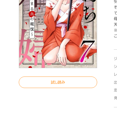
て
※
試し読み