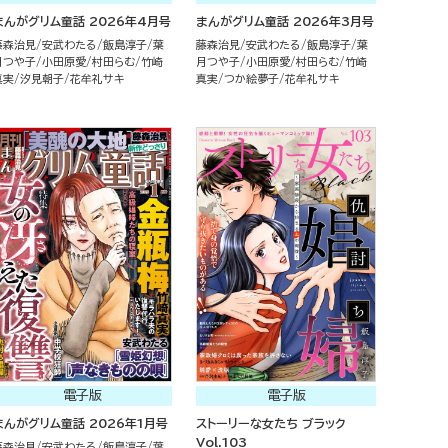
まんがグリム童話 2026年4月号
まんがグリム童話 2026年3月号
藤森治見
安武わたる
飯島淳子
葉
藤森治見
安武わたる
飯島淳子
葉
月つや子
小田原愛
村田らむ
竹崎
月つや子
小田原愛
村田らむ
竹崎
真実
汐見朝子
花牟礼サキ
真実
つか絵夢子
花牟礼サキ
電子版
電子版
まんがグリム童話 2026年1月号
ストーリーな女たち ブラック
Vol.103
藤森治見
安武わたる
飯島淳子
葉