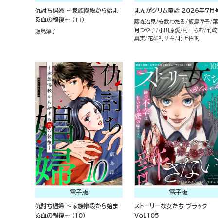
仇討ち娼婦 ～家族惨殺から始ま
まんがグリム童話 2026年7月
る血の報復～ （11）
藤森治見
安武わたる
飯島淳子
葉
月つや子
小田原愛
村田らむ
竹崎
飯島淳子
真実
花牟礼サキ
北上佑帆
電子版
電子版
仇討ち娼婦 ～家族惨殺から始ま
ストーリーな女たち ブラック
る血の報復～ （10）
Vol.105