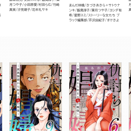
月つや子
小田原愛
村田らむ
竹崎
淳
まんだ林檎
きづきあきら＋サトウナ
真実
汐見朝子
花牟礼サキ
ンキ
飯島淳子
葉月つや子
ヨシダ有
集
希
星野スミ
ストーリーな女たち ブ
ラック編集部
芹沢由紀子
すけきよ