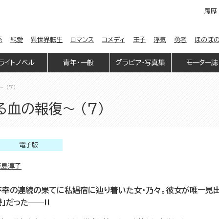
履歴
係
純愛
異世界転生
ロマンス
コメディ
王子
浮気
勇者
ほのぼ
ライトノベル
青年・一般
グラビア・写真集
モーター誌
 （7）
血の報復～ （7）
電子版
飯島淳子
不幸の連続の果てに私娼宿に辿り着いた女・乃々。彼女が唯一見出
讐」だった──!!