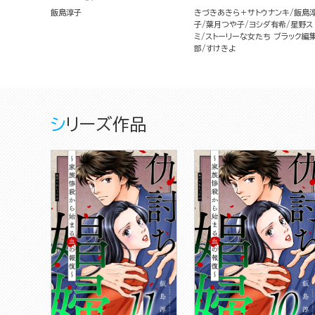
飯島淳子
きづきあきら＋サトウナンキ
飯島
子
葉月つや子
ヨシダ有希
星野ス
ミ
ストーリーな女たち ブラック編
部
すけきよ
シリーズ作品