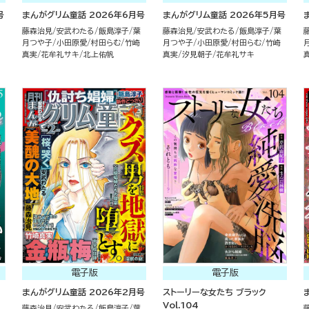
号
まんがグリム童話 2026年6月号
まんがグリム童話 2026年5月号
藤森治見
安武わたる
飯島淳子
葉
藤森治見
安武わたる
飯島淳子
葉
月つや子
小田原愛
村田らむ
竹崎
月つや子
小田原愛
村田らむ
竹崎
真実
花牟礼サキ
北上佑帆
真実
汐見朝子
花牟礼サキ
電子版
電子版
まんがグリム童話 2026年2月号
ストーリーな女たち ブラック
Vol.104
藤森治見
安武わたる
飯島淳子
葉