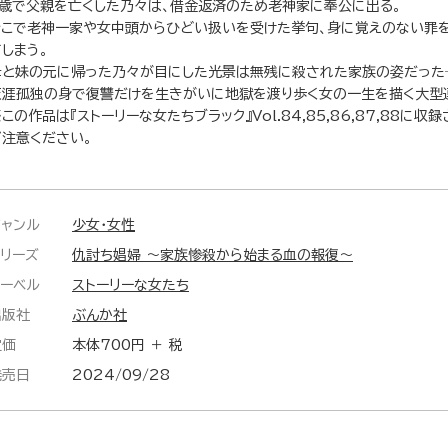
9歳で父親を亡くした乃々は、借金返済のため老神家に奉公に出る。
そこで老神一家や女中頭からひどい扱いを受けた挙句、身に覚えのない罪
しまう。
母と妹の元に帰った乃々が目にした光景は無残に殺された家族の姿だった
天涯孤独の身で復讐だけを生きがいに地獄を渡り歩く女の一生を描く大型連
この作品は『ストーリーな女たちブラック』Vol.84,85,86,87,88に
ご注意ください。
ジャンル
少女・女性
シリーズ
仇討ち娼婦 ～家族惨殺から始まる血の報復～
レーベル
ストーリーな女たち
出版社
ぶんか社
定価
本体700円 ＋ 税
発売日
2024/09/28