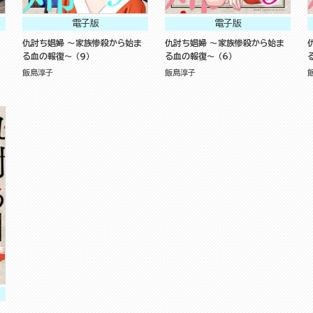
電子版
電子版
仇討ち娼婦 ～家族惨殺から始ま
仇討ち娼婦 ～家族惨殺から始ま
る血の報復～ （9）
る血の報復～ （6）
飯島淳子
飯島淳子