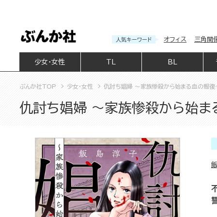
オフィス
三角関
人気キーワード
少女・女性
TL
BL
ぶんか社TOP
少女・女性
仇討ち娼婦 ～家族惨殺から始まる血の報復～
仇討ち娼婦 ～家族惨殺から始まる