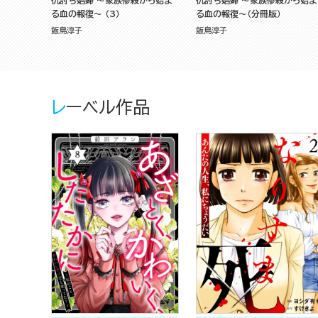
る血の報復～ （3）
る血の報復～（分冊版）
飯島淳子
飯島淳子
レーベル作品