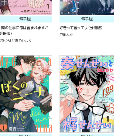
電子版
電子版
外商の仕事に恋は含まれますか
好きって言ってよ（分冊版）
（分冊版）
戸川ねぐ
藍衣くらげ
夏色ひより