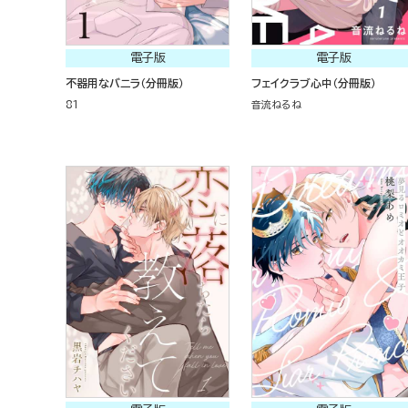
電子版
電子版
不器用なバニラ（分冊版）
フェイクラブ心中（分冊版）
81
音流ねるね