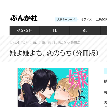
オフィス
三角関
人気キーワード
少女・女性
TL
BL
ぶんか社TOP
BL
嫌よ嫌よも、恋のうち（分冊版）
嫌よ嫌よも、恋のうち（分冊版）