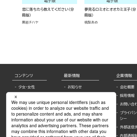
電子版
電子版
恋に落ちたら教えてください（分
夢見るロミオとオオカミ王子（分
冊版）
冊版）
黒岩チハヤ
桃梨あめ
コンテンツ
最新情報
企業情報
少女・女性
お知らせ
会社概要
TL
フェア・イベント情
採用情報
報
BL
お問い合
書店様へ
ライトノベル
プライバシ
海外ライセンシー
シー
青年・一般
公式SNSアカウ
外部送信
グラビア・写真
ント
集
内部通報