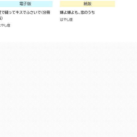
電子版
紙版
愛で縫ってキスでふさいで（分冊
嫌よ嫌よも、恋のうち
版）
はやし燈
はやし燈