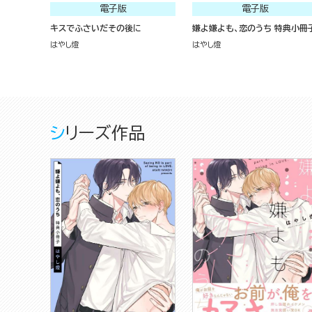
電子版
電子版
キスでふさいだその後に
嫌よ嫌よも、恋のうち 特典小冊
はやし燈
はやし燈
シリーズ作品