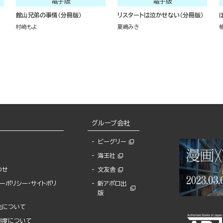
電子版
電子版
館山兄弟の事情（分冊版）
リスタートは泣かせない（分冊版）
村崎もよ
夏嶋みき
グループ会社
ビーグリー
海王社
わせ
文友舎
ーポリシー・サイトポリ
新アポロ出
版
先について
制度について