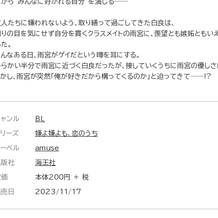
だから“みんなに好かれる自分”を演じる──
友人たちに嫌われないよう、取り繕って過ごしてきた白良は、
周りの目を気にせず自分を貫くクラスメイトの雨宮に、羨望とも嫉妬ともい
た。
そんなある日、雨宮がゲイだという噂を耳にする。
からかい半分で雨宮に近づく白良だったが、接していくうちに雨宮の優しさ
しかし、雨宮が突然「俺が好きだから構ってくるのか」と迫ってきて──!?
ジャンル
BL
シリーズ
嫌よ嫌よも、恋のうち
レーベル
amuse
出版社
海王社
定価
本体200円 ＋ 税
発売日
2023/11/17