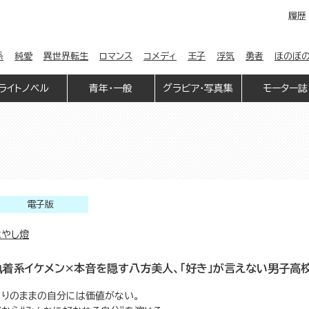
履歴
係
純愛
異世界転生
ロマンス
コメディ
王子
浮気
勇者
ほのぼ
ライトノベル
青年・一般
グラビア・写真集
モーター誌
電子版
はやし燈
執着系イケメン×本音を隠す八方美人、「好き」が言えない男子高校
ありのままの自分には価値がない。