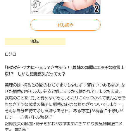
試し読み
紙版
ロジロ
「何かが…ナカに…入ってきちゃう！」義妹の部屋にエッチな幽霊出
没!? しかも記憶喪失だってぇ？
義理の妹・桐香との間のわだかまりも少しずつ薄れつつあるなか、な
ぜか桐香のギャル友、芽衣と楓にすっかり懐かれてしまった武満。
武満のことを「兄」と認めながらも、ふたりにくっつかれてまんざらで
もなさそうな武満の様子に桐香の心はなぜかざわついてしまう…。
そんな自分を持て余し気味なある日、「ある存在」が桐香に干渉しだ
して――心霊バトル勃発!?
記憶喪失の幽霊・花子も加わりますますにぎやかな義兄妹同居コメ
ディ、第2巻！