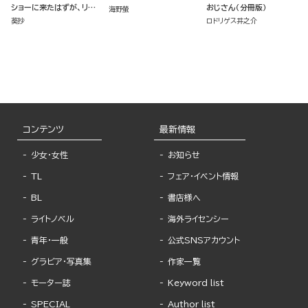
ショーに来たはずが、リア
おじさん（分冊版）
海野螢
ルサバイバルデスゲームを
葵抄
ロドリゲス井之介
生き抜くことになりました
（4）
コンテンツ
最新情報
少女・女性
お知らせ
TL
フェア・イベント情報
BL
書店様へ
ライトノベル
海外ライセンシー
青年・一般
公式SNSアカウント
グラビア・写真集
作家一覧
モーター誌
Keyword list
SPECIAL
Author list