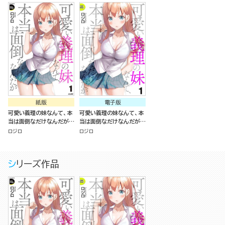
紙版
電子版
可愛い義理の妹なんて、本
可愛い義理の妹なんて、本
当は面倒なだけなんだが
当は面倒なだけなんだが
（1）
（分冊版）
ロジロ
ロジロ
シリーズ作品