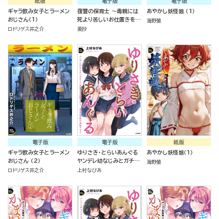
紙版
電子版
電子版
ギャラ飲み女子とラーメン
復讐の保育士 ～毒親には
あやかし妖怪娘 （1）
おじさん（１）
死より苦しいお仕置きを～
海野螢
（分冊版）
ロドリゲス井之介
葵抄
電子版
電子版
紙版
ギャラ飲み女子とラーメン
ゆりさき・とらいあんぐる
あやかし妖怪娘（１）
おじさん （2）
ヤンデレ幼なじみとガチユ
海野螢
リ留学生に求愛されて、百
ロドリゲス井之介
上村なびあ
合の花園が満開です!?