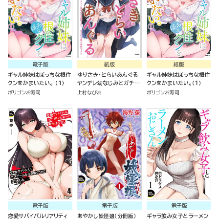
電子版
紙版
紙版
ギャル姉妹はぼっちな根住
ゆりさき・とらいあんぐる
ギャル姉妹はぼっちな根住
クンをかまいたい。 （1）
ヤンデレ幼なじみとガチユ
クンをかまいたい。（１）
リ留学生に求愛されて、百
ポリゴンお寿司
上村なびあ
ポリゴンお寿司
合の花園が満開です！？
電子版
電子版
電子版
恋愛サバイバルリアリティ
あやかし妖怪娘（分冊版）
ギャラ飲み女子とラーメン