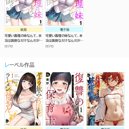
紙版
電子版
可愛い義理の妹なんて、本
可愛い義理の妹なんて、本
当は面倒なだけなんだが
当は面倒なだけなんだが
（1）
（分冊版）
ロジロ
ロジロ
レーベル作品