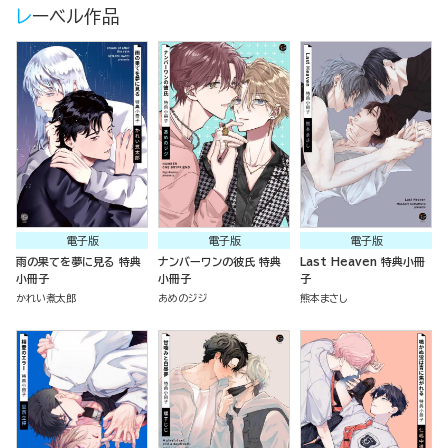
レーベル作品
電子版
電子版
電子版
雨の果てを夢に見る 特典
ナンバーワンの彼氏 特典
Last Heaven 特典小冊
小冊子
小冊子
子
かれい煮太郎
あめのジジ
熊本まさし