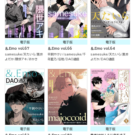
電子版
電子版
電子版
＆.Emo vol.67
＆.Emo vol.66
＆.Emo vol.64
samesuke
天たいら
黒井
平飼やけい
samesuke
千
samesuke
天たいら
黒井
よだか
隈世アキ
おかき
年藍乃
伝地
DAO通信
よだか
DAO通信
電子版
電子版
電子版