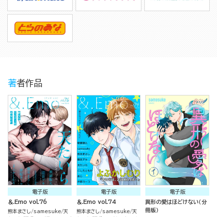
著者作品
電子版
電子版
電子版
＆.Emo vol.76
＆.Emo vol.74
異形の愛はほどけない（分
冊版）
熊本まさし
samesuke
天
熊本まさし
samesuke
天