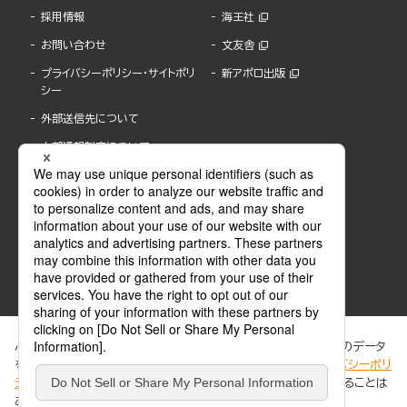
採用情報
海王社
お問い合わせ
文友舎
プライバシーポリシー・サイトポリ
新アポロ出版
シー
外部送信先について
内部通報制度について
ぶんか社が運営するサイトでは、利便性向上のためにCookie等のデータ
を使用しています。 当社のCookieについての詳細は、「
プライバシーポリ
シー
」をご覧ください。当サイトでは、訪問者の個人情報を追跡することは
ABJマークは、この電子書店・電子書籍配信サービスが、著作権者からコンテンツ使用許諾を
ありません。
得た正規版配信サービスであることを示す登録商標(登録番号 第6091713号)です。