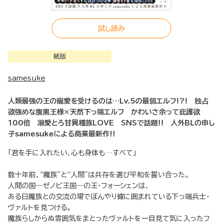
試し読み
紙版
samesuke
人類最強の王の寵愛を受けるのは…Lv.5の最弱エルフ!?! 独占
欲強めな腹黒王様×天然下っ端エルフ かわいさ余って庇護欲
100倍 溺愛とろ甘異種族LOVE SNSで話題!! 人外BLの申し
子samesukeによる商業最新作!!
「君を手に入れたい、心も身体も…すべて」
数十年前、“魔族”と“人間”は共存を選び平和を誓い合った。
人間の国―ゼノビ王国―の王・フォーシェンは、
ある日魔族との交流の場でぼんやり蝶に囲まれている下っ端兵士・
ヴァルトを見つける。
魔族らしからぬ雰囲気をまとったヴァルトを一目見て気に入ったフ