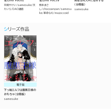
＆.Emo vol.62
＆.Emo vol.59
勇者は村人Aに恋をする
（分冊版）
平飼やけい
samesuke
天
熊本まさ
たいら
DAO通信
し
chocoanpan
samesu
samesuke
ke
革命なむ
majoccoid
シリーズ作品
電子版
下っ端エルフは腹黒王様の
おもちゃ（分冊版）
samesuke