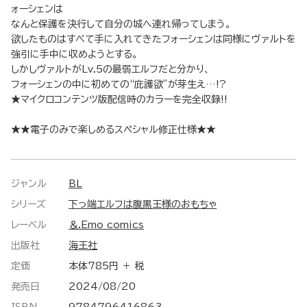
ォーシェンは
なんと保護を決行して自分の城へ連れ帰ってしまう。
欲したものはすべて手に入れてきたフォーシェンは同様にヴァルトを
強引に手中に収めようとする。
しかしヴァルトがLv.5の最弱エルフだと分かり、
フォーシェンの中に初めての“庇護欲”が芽生え…!?
★マイクロコンテンツ版配信時のカラーを完全収録!!
★★電子のみで楽しめるスペシャル修正仕様★★
ジャンル
BL
シリーズ
下っ端エルフは腹黒王様のおもちゃ
レーベル
＆.Emo comics
出版社
海王社
定価
本体785円 ＋ 税
発売日
2024/08/20