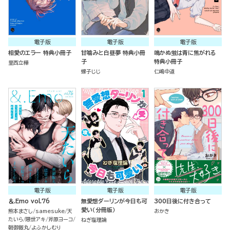
電子版
電子版
電子版
相愛のエラー 特典小冊子
甘噛みと白昼夢 特典小冊
鳴かぬ蛍は青に焦がれる
子
特典小冊子
里西立樺
螺子じじ
仁嶋中道
電子版
電子版
電子版
＆.Emo vol.76
無愛想ダーリンが今日も可
300日後に付き合って
愛い（分冊版）
熊本まさし
samesuke
天
おかき
たいら
隈世アキ
斧原ヨーコ
ねぎ塩理論
朝御飯丸
よふかしむり