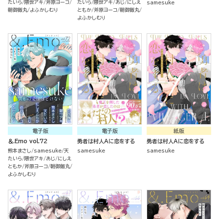
たいら
隈世アキ
斧原ヨーコ
たいら
隈世アキ
あじ
にしえ
samesuke
朝御飯丸
よふかしむり
ともか
斧原ヨーコ
朝御飯丸
よふかしむり
電子版
電子版
紙版
＆.Emo vol.72
勇者は村人Aに恋をする
勇者は村人Aに恋をする
熊本まさし
samesuke
天
samesuke
samesuke
たいら
隈世アキ
あじ
にしえ
ともか
斧原ヨーコ
朝御飯丸
よふかしむり