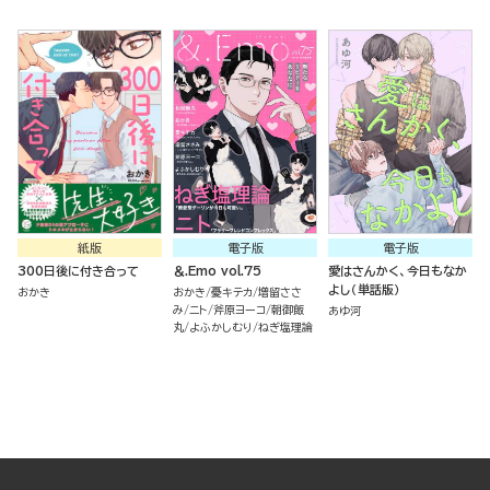
紙版
電子版
電子版
300日後に付き合って
＆.Emo vol.75
愛はさんかく、今日もなか
よし（単話版）
おかき
おかき
憂キテカ
増留ささ
み
ニト
斧原ヨーコ
朝御飯
あゆ河
丸
よふかしむり
ねぎ塩理論