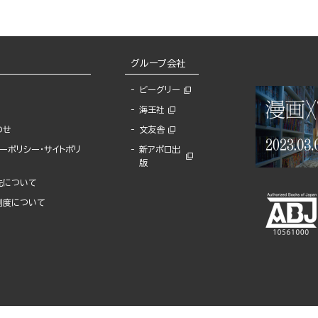
グループ会社
ビーグリー
海王社
わせ
文友舎
ーポリシー・サイトポリ
新アポロ出
版
先について
制度について