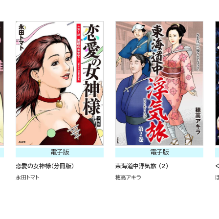
電子版
電子版
恋愛の女神様（分冊版）
東海道中浮気旅 （2）
永田トマト
穂高アキラ