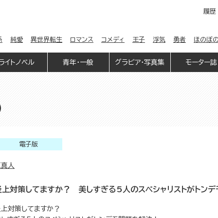
履歴
係
純愛
異世界転生
ロマンス
コメディ
王子
浮気
勇者
ほのぼ
ライトノベル
青年・一般
グラビア・写真集
モーター誌
）
電子版
東真人
炎上対策してますか？ 美しすぎる5人のスペシャリストがトンデ
炎上対策してますか？