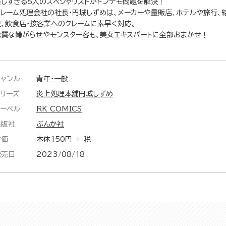
美しすぎる5人のスペシャリストがトンデモ問題を解決！
クレーム処理会社の社長・円城しずめは、メーカーや量販店、ホテルや旅行、
決、飲食店・接客業へのクレームに素早く対応。
悪質な嫌がらせやモンスター客も、美女エキスパートに全部おまかせ！
ジャンル
青年・一般
シリーズ
炎上処理本舗円城しずめ
レーベル
RK COMICS
出版社
ぶんか社
定価
本体150円 ＋ 税
発売日
2023/08/18