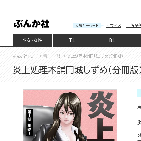
オフィス
三角関
人気キーワード
少女・女性
TL
BL
ぶんか社TOP
青年・一般
炎上処理本舗円城しずめ（分冊版）
炎上処理本舗円城しずめ（分冊版