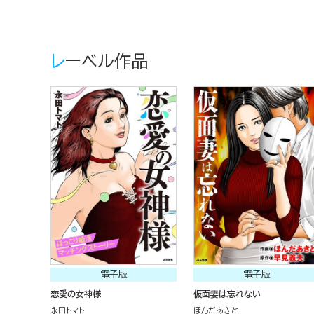
レーベル作品
電子版
電子版
恋愛の女神様
仮面妻は忘れない
永田トマト
ほんだあきと