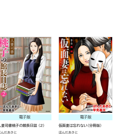
電子版
電子版
人妻司書桃子の館長日誌 （2）
仮面妻は忘れない（分冊版）
ほんだあきと
ほんだあきと