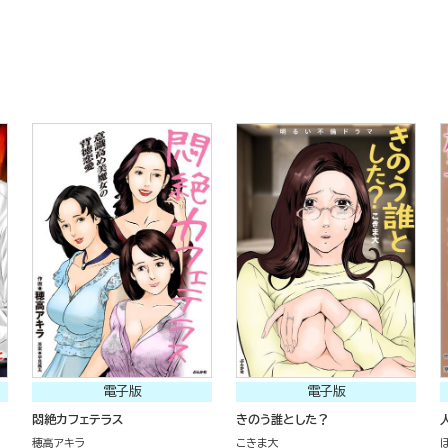
電子版
電子版
悶絶カフェテラス
きのう誰とした？
穂高アキラ
こきま大