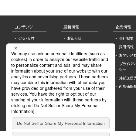
コンテンツ
最新情報
企業情報
少女・女性
お知らせ
会社概要
TL
フェア・イベント情
採用情報
報
BL
お問い合
書店様へ
ライトノベル
プライバシ
海外ライセンシー
シー
青年・一般
公式SNSアカウ
外部送信
グラビア・写真
ント
集
内部通報
作家一覧
モーター誌
Keyword list
SPECIAL
Author list
Sublicense
マンガよもん
が
試し読み