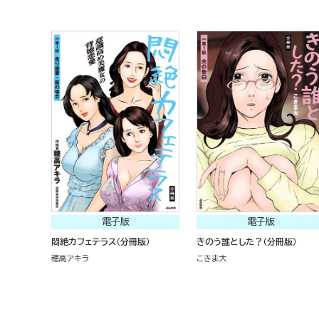
電子版
電子版
悶絶カフェテラス（分冊版）
きのう誰とした？（分冊版）
穂高アキラ
こきま大