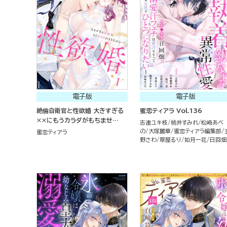
電子版
電子版
絶倫自衛官と性欲婚 大きすぎる
蜜恋ティアラ Vol.136
××にもうカラダがもちませ
志連ユキ枝
桃井すみれ
松崎あべ
ん…！ （1）
の
大塚麗華
蜜恋ティアラ編集部
蜜恋ティアラ
野さわ
翠屋るり
如月一花
日回畑