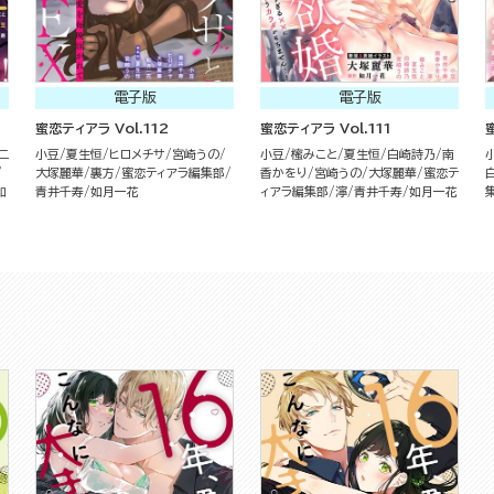
電子版
電子版
蜜恋ティアラ Vol.112
蜜恋ティアラ Vol.111
ニ
小豆
夏生恒
ヒロメチサ
宮崎うの
小豆
櫁みこと
夏生恒
白崎詩乃
南
大塚麗華
裏方
蜜恋ティアラ編集部
香かをり
宮崎うの
大塚麗華
蜜恋テ
如
青井千寿
如月一花
ィアラ編集部
濘
青井千寿
如月一花