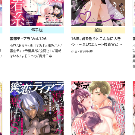
電子版
紙版
蜜恋ティアラ Vol.126
16年、君を想うとこんなに大き
く… ～XLなエリート捜査官と契
小豆
あまき
桃井すみれ
櫁みこと
約結婚～ （5）
翠
蜜恋ティアラ編集部
玄野さわ
湯朝
小豆
青井千寿
花
はいね
まるりっち
青井千寿