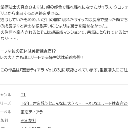
作業療法士の真庭ひよりは、親の都合で離れ離れになったサイラス・クロフォ
ギリスから来日すると連絡を受ける。
文通はしていたものの、いざ目の前に現れたサイラスは長身で整った顔立ち
その成長ぶりと紳士な振る舞いにひよりは驚きを隠せなかった。
彼の住居へ案内されるとそこは超高級マンションで、呆気にとられていると
になり……。
ハーフな彼の正体は美術捜査官!?
アレの大きさも超エリートで夫婦生活は前途多難！
※この作品は『蜜恋ティアラ Vol.83』に収録されています。重複購入にご
ジャンル
TL
シリーズ
16年、君を想うとこんなに大きく… ～XLなエリート捜査官
レーベル
蜜恋ティアラ
出版社
ぶんか社