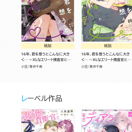
紙版
紙版
16年、君を想うとこんなに大き
16年、君を想うとこんなに大き
く… ～XLなエリート捜査官と契
く… ～XLなエリート捜査官と契
約結婚～ （5）
約結婚～ （4） 【かきおろし漫画
小豆
青井千寿
小豆
青井千寿
電子限定かきおろし小説付】
レーベル作品