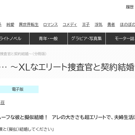
履歴
係
純愛
異世界転生
ロマンス
コメディ
王子
浮気
勇者
ほのぼ
ライトノベル
青年・一般
グラビア・写真集
モーター誌
ト捜査官と契約結婚～（分冊版）
… ～XLなエリート捜査官と契約結婚
電子版
小豆
ハーフな彼と擬似結婚！ アレの大きさも超エリートで、夫婦生活
僕と（擬似）結婚してください」