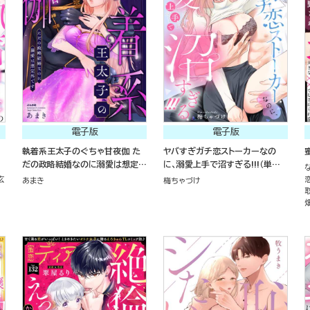
電子版
電子版
執着系王太子のぐちゃ甘夜伽 た
ヤバすぎガチ恋ストーカーなの
だの政略結婚なのに溺愛は想定外
に、溺愛上手で沼すぎる!!!（単話
です
版）
玄
あまき
梅ちゃづけ