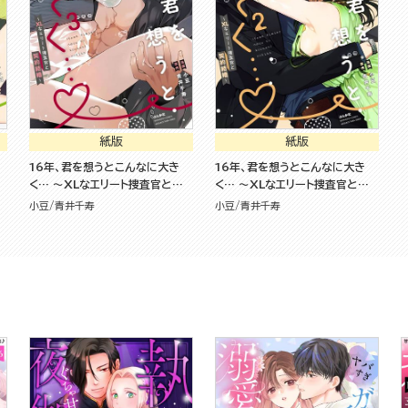
紙版
紙版
16年、君を想うとこんなに大き
16年、君を想うとこんなに大き
く… ～XLなエリート捜査官と契
く… ～XLなエリート捜査官と契
＆
約結婚～ （3）
約結婚～ （2） 【かきおろし漫画＆
小豆
青井千寿
小豆
青井千寿
電子限定かきおろし小説付】