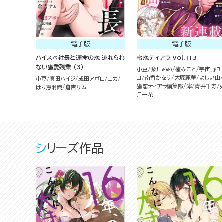
電子版
電子版
ハイスペ社長と運命の恋 逃れられ
蜜恋ティアラ Vol.113
ない蜜愛残業 （3）
小豆
粂川めめ
櫁みこと
宇宙野ユ
コ
南香かをり
大塚麗華
よしい由
小豆
真田ハイジ
成田アポロ
ユカ
蜜恋ティアラ編集部
濘
青井千寿
ほり恵利織
倉吉サム
月一花
シリーズ作品