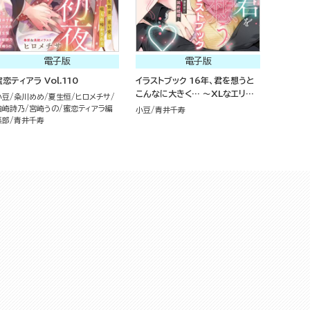
電子版
電子版
蜜恋ティアラ Vol.110
イラストブック 16年、君を想うと
こんなに大きく… ～XLなエリート
小豆
粂川めめ
夏生恒
ヒロメチサ
捜査官と契約結婚～
白崎詩乃
宮崎うの
蜜恋ティアラ編
小豆
青井千寿
集部
青井千寿