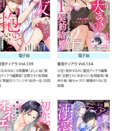
電子版
電子版
蜜恋ティアラ Vol.135
蜜恋ティアラ Vol.134
なるみゆみ
大塚麗華
よしい由
蜜
小豆
桃井すみれ
蜜恋ティアラ編集
恋ティアラ編集部
玄野さわ
松岡実
部
玄野さわ
あまぐり
松岡実取
青
取
翠屋るり
ジ・ジオ
如月一花
日回
井千寿
梅ちゃづけ
朝陽ゆりね
日
畑
回畑