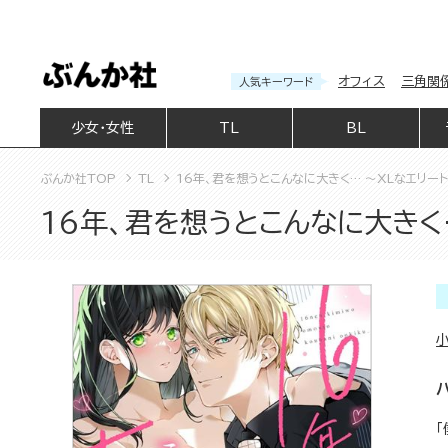
オフィス
三角関
人気キーワード
少女・女性
TL
BL
ぶんか社TOP
TL
16年、君を想うとこんなに大きく… ～XLなエリー
16年、君を想うとこんなに大きく
「