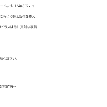
ードより、16年ぶりにイ
に程よく鍛えた体を携え、
サイラスは急に真剣な表情
注意ください。
と契約結婚～