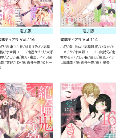
電子版
電子版
蜜恋ティアラ Vol.116
蜜恋ティアラ Vol.114
小豆
志連ユキ枝
桃井すみれ
志堂
小豆
粂川めめ
志堂瑚桜
いなた
ヒ
瑚桜
宇宙野ユニコ
南香かをり
大塚
ロメチサ
宇宙野ユニコ
白崎詩乃
南
麗華
よしい由
裏方
蜜恋ティアラ編
香かをり
よしい由
裏方
蜜恋ティア
集部
玄野さわ
濘
青井千寿
如月一
ラ編集部
濘
青井千寿
東万里央
花