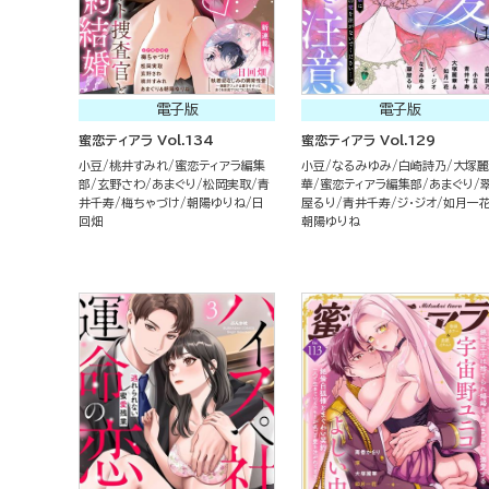
電子版
電子版
蜜恋ティアラ Vol.134
蜜恋ティアラ Vol.129
小豆
桃井すみれ
蜜恋ティアラ編集
小豆
なるみゆみ
白崎詩乃
大塚麗
部
玄野さわ
あまぐり
松岡実取
青
華
蜜恋ティアラ編集部
あまぐり
井千寿
梅ちゃづけ
朝陽ゆりね
日
屋るり
青井千寿
ジ・ジオ
如月一
回畑
朝陽ゆりね