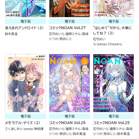
電子版
電子版
電子版
消え去れアンドロイド （2）
コミックNOAN Vol.27
“はじめて”だから、大事に
してね？ （2）
鈴木真澄
花守めいら
唐草ミチル
森埼
りつか
照井にと
花守めい
ら
peep
cheeery
電子版
電子版
電子版
メモラブル・デイズ （2）
コミックNOAN Vol.26
コミックNOAN Vol.25
さくましおり
peep
神田澪
花守めいら
唐草ミチル
森埼
花守めいら
唐草ミチル
森埼
りつか
照井にと
鈴木真澄
りつか
照井にと
鈴木真澄