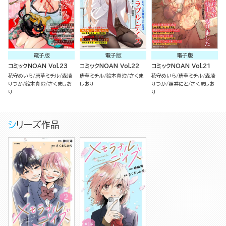
電子版
電子版
電子版
コミックNOAN Vol.23
コミックNOAN Vol.22
コミックNOAN Vol.21
花守めいら
唐草ミチル
森埼
唐草ミチル
鈴木真澄
さくま
花守めいら
唐草ミチル
森埼
りつか
鈴木真澄
さくましお
しおり
りつか
照井にと
さくましお
り
り
シリーズ作品