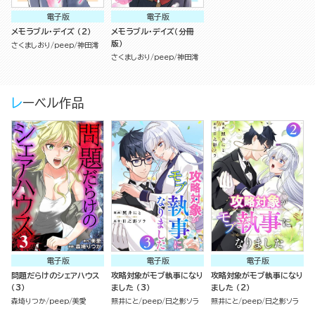
電子版
電子版
メモラブル・デイズ （2）
メモラブル・デイズ（分冊
版）
さくましおり
peep
神田澪
さくましおり
peep
神田澪
レーベル作品
電子版
電子版
電子版
問題だらけのシェアハウス
攻略対象がモブ執事になり
攻略対象がモブ執事になり
（3）
ました （3）
ました （2）
森埼りつか
peep
美愛
照井にと
peep
日之影ソラ
照井にと
peep
日之影ソラ