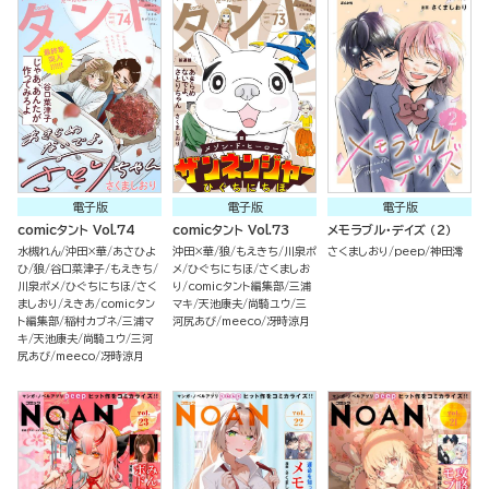
電子版
電子版
電子版
comicタント Vol.74
comicタント Vol.73
メモラブル・デイズ （2）
水槻れん
沖田×華
あさひよ
沖田×華
狼
もえきち
川泉ポ
さくましおり
peep
神田澪
ひ
狼
谷口菜津子
もえきち
メ
ひぐちにちほ
さくましお
川泉ポメ
ひぐちにちほ
さく
り
comicタント編集部
三浦
ましおり
えきあ
comicタン
マキ
天池康夫
尚騎ユウ
三
ト編集部
稲村カブネ
三浦マ
河尻あび
meeco
冴時涼月
キ
天池康夫
尚騎ユウ
三河
尻あび
meeco
冴時涼月