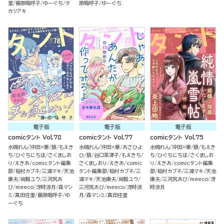
里
藤原嗚呼子
ゆーぐち
タ
原嗚呼子
ゆーぐち
カツアキ
電子版
電子版
電子版
comicタント Vol.78
comicタント Vol.77
comicタント Vol.75
水槻れん
沖田×華
狼
もえき
水槻れん
沖田×華
あさひよ
水槻れん
沖田×華
狼
もえき
ち
ひぐちにちほ
さくましお
ひ
狼
谷口菜津子
もえきち
ち
ひぐちにちほ
さくましお
り
えきあ
comicタント編集
さくましおり
えきあ
comic
り
えきあ
comicタント編集
部
稲村カブネ
三浦マキ
天池
タント編集部
稲村カブネ
三
部
稲村カブネ
三浦マキ
天池
康夫
尚騎ユウ
三河尻あ
浦マキ
天池康夫
尚騎ユウ
康夫
三河尻あび
meeco
冴
び
meeco
冴時涼月
森マシ
三河尻あび
meeco
冴時涼
時涼月
ミ
真田往里
藤原嗚呼子
ゆ
月
森マシミ
真田往里
ーぐち