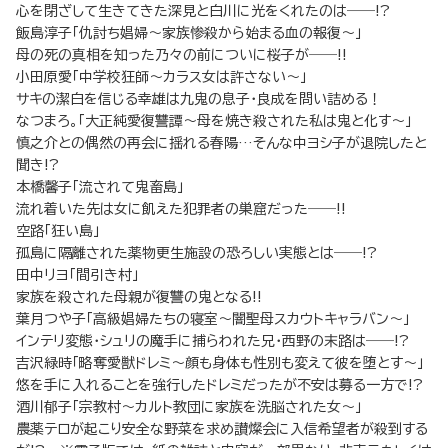
心を閉ざして生きてきた深見と白川に光をくれたのは――!?
飯島淳子「仇討ち娼婦～家族惨殺から始まる血の報復～」
母の死の真相を知った乃々の前についに桜子が――!!
小田原愛「中学校狂師～カラス女は許さない～」
サキの潔白を信じる幸雄は九鬼の息子・良成を問い詰める！
なつまろ。「大正純愛復讐譚～母を焼き殺された私は鬼と化す～」
慎之介との偶然の再会に揺れる春陽…そんな中ヨシ子が退院したと
聞き!?
本橋馨子「流されて鬼畜島」
流れ着いた先は女に飢えた犯罪者の巣窟だった――!!
空路「狂い島」
孤島に隔離された薬物更生施設の恐ろしい実態とは――!?
田中リヨ「間引き村」
家族を殺された母親が復讐の鬼となる!!
葉月つや子「高級娼婦たちの寝室～闇聖母スカウトキャラバン～」
インテリ変態・シュリの魔手に捕らわれた兄・西野の末路は――!?
吉沢緑時「略奪愛獣ドレミ～顔も身体も性別も変えて彼を堕とす～」
悠を手に入れることを強行したドレミだったが不安は募る一方で!?
酒川郁子「宗教村～カルト教団に家族を洗脳された女～」
農薬テロが起こり安全な野菜を求め讃燦会に入信希望者が殺到する