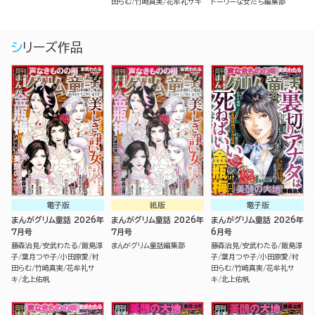
田らむ
竹崎真実
花牟礼サキ
トーリーな女たち編集部
シリーズ作品
電子版
紙版
電子版
まんがグリム童話 2026年
まんがグリム童話 2026年
まんがグリム童話 2026年
7月号
7月号
6月号
藤森治見
安武わたる
飯島淳
まんがグリム童話編集部
藤森治見
安武わたる
飯島淳
子
葉月つや子
小田原愛
村
子
葉月つや子
小田原愛
村
田らむ
竹崎真実
花牟礼サ
田らむ
竹崎真実
花牟礼サ
キ
北上佑帆
キ
北上佑帆