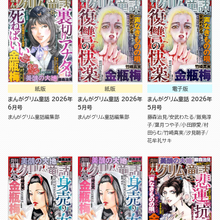
紙版
紙版
電子版
まんがグリム童話 2026年
まんがグリム童話 2026年
まんがグリム童話 2026年
6月号
5月号
5月号
まんがグリム童話編集部
まんがグリム童話編集部
藤森治見
安武わたる
飯島淳
子
葉月つや子
小田原愛
村
田らむ
竹崎真実
汐見朝子
花牟礼サキ