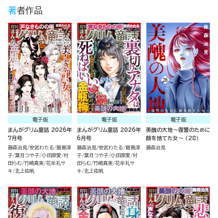
著者作品
電子版
電子版
電子版
まんがグリム童話 2026年
まんがグリム童話 2026年
美醜の大地～復讐のために
7月号
6月号
顔を捨てた女～ （28）
藤森治見
安武わたる
飯島淳
藤森治見
安武わたる
飯島淳
藤森治見
子
葉月つや子
小田原愛
村
子
葉月つや子
小田原愛
村
田らむ
竹崎真実
花牟礼サ
田らむ
竹崎真実
花牟礼サ
キ
北上佑帆
キ
北上佑帆