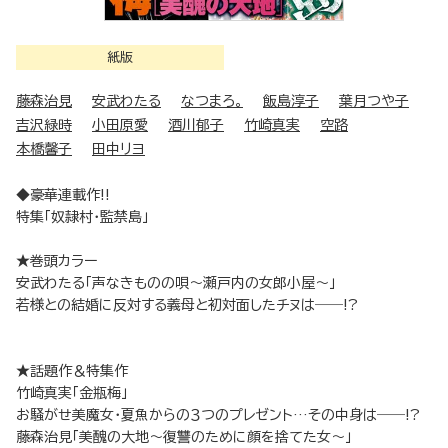
紙版
藤森治見
安武わたる
なつまろ。
飯島淳子
葉月つや子
吉沢緑時
小田原愛
酒川郁子
竹崎真実
空路
本橋馨子
田中リヨ
◆豪華連載作!!
特集「奴隷村・監禁島」
★巻頭カラー
安武わたる「声なきものの唄～瀬戸内の女郎小屋～」
若様との結婚に反対する義母と初対面したチヌは――!?
★話題作＆特集作
竹崎真実「金瓶梅」
お騒がせ美魔女・夏魚からの３つのプレゼント…その中身は――!?
藤森治見「美醜の大地～復讐のために顔を捨てた女～」