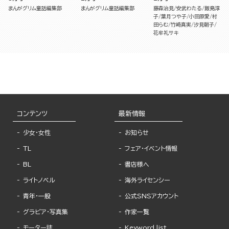
まんがグリム童話編集部
まんがグリム童話編集部
藤森治見
安武わたる
飯島淳
子
葉月つや子
小田原愛
村
田らむ
竹崎真実
汐見朝子
花牟礼サキ
コンテンツ
最新情報
少女・女性
お知らせ
TL
フェア・イベント情報
BL
書店様へ
ライトノベル
海外ライセンシー
青年・一般
公式SNSアカウント
グラビア・写真集
作家一覧
モーター誌
Keyword list