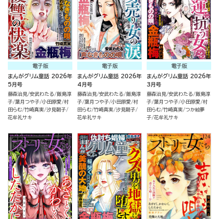
電子版
電子版
電子版
まんがグリム童話 2026年
まんがグリム童話 2026年
まんがグリム童話 2026年
5月号
4月号
3月号
藤森治見
安武わたる
飯島淳
藤森治見
安武わたる
飯島淳
藤森治見
安武わたる
飯島淳
子
葉月つや子
小田原愛
村
子
葉月つや子
小田原愛
村
子
葉月つや子
小田原愛
村
田らむ
竹崎真実
汐見朝子
田らむ
竹崎真実
汐見朝子
田らむ
竹崎真実
つか絵夢
花牟礼サキ
花牟礼サキ
子
花牟礼サキ