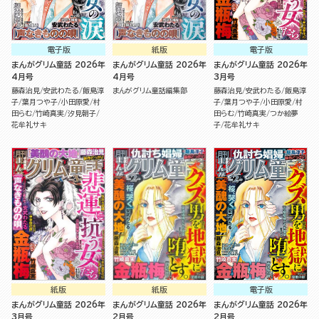
電子版
紙版
電子版
まんがグリム童話 2026年
まんがグリム童話 2026年
まんがグリム童話 2026年
4月号
4月号
3月号
藤森治見
安武わたる
飯島淳
まんがグリム童話編集部
藤森治見
安武わたる
飯島淳
子
葉月つや子
小田原愛
村
子
葉月つや子
小田原愛
村
田らむ
竹崎真実
汐見朝子
田らむ
竹崎真実
つか絵夢
花牟礼サキ
子
花牟礼サキ
紙版
紙版
電子版
まんがグリム童話 2026年
まんがグリム童話 2026年
まんがグリム童話 2026年
3月号
2月号
2月号