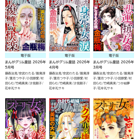
電子版
電子版
電子版
まんがグリム童話 2026年
まんがグリム童話 2026年
まんがグリム童話 2026年
5月号
4月号
3月号
藤森治見
安武わたる
飯島淳
藤森治見
安武わたる
飯島淳
藤森治見
安武わたる
飯島淳
子
葉月つや子
小田原愛
村
子
葉月つや子
小田原愛
村
子
葉月つや子
小田原愛
村
田らむ
竹崎真実
汐見朝子
田らむ
竹崎真実
汐見朝子
田らむ
竹崎真実
つか絵夢
花牟礼サキ
花牟礼サキ
子
花牟礼サキ