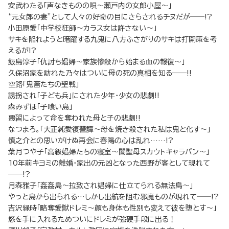
安武わたる「声なきものの唄～瀬戸内の女郎小屋～」
“元女郎の妻”として人々の好奇の目にさらされるチヌだが――!?
小田原愛「中学校狂師～カラス女は許さない～」
サキを陥れようと暗躍する九鬼に八方ふさがりのサキは打開策を考
えるが!?
飯島淳子「仇討ち娼婦～家族惨殺から始まる血の報復～」
久保沼家を訪れた乃々はついに母の死の真相を知る――!!
空路「鬼畜たちの聖戦」
誘拐され「子ども兵」にされた少年・少女の悲劇!!
森みずほ「子喰い島」
悪習によって命を奪われた母と子の悲劇!!
なつまろ。「大正純愛復讐譚～母を焼き殺された私は鬼と化す～」
慎之介との思いがけぬ再会に春陽の心は乱れ……!?
葉月つや子「高級娼婦たちの寝室～闇聖母スカウトキャラバン～」
10年前キヨミの離婚・家出の元凶となった西野が客として現れて
――!?
月森雅子「姦姦島～拉致され娼婦に仕立てられる無法島～」
やっと島から出られる…しかし出航を阻む邪魔ものが現れて――!?
吉沢緑時「略奪愛獣ドレミ～顔も身体も性別も変えて彼を堕とす～」
悠を手に入れるためついにドレミが強硬手段に出る！