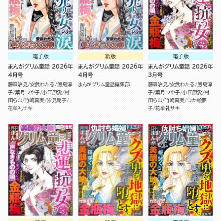
電子版
紙版
電子版
まんがグリム童話 2026年
まんがグリム童話 2026年
まんがグリム童話 2026年
4月号
4月号
3月号
藤森治見
安武わたる
飯島淳
まんがグリム童話編集部
藤森治見
安武わたる
飯島淳
子
葉月つや子
小田原愛
村
子
葉月つや子
小田原愛
村
田らむ
竹崎真実
汐見朝子
田らむ
竹崎真実
つか絵夢
花牟礼サキ
子
花牟礼サキ