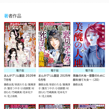
著者作品
電子版
電子版
電子版
まんがグリム童話 2026年
まんがグリム童話 2026年
美醜の大地～復讐のために
7月号
6月号
顔を捨てた女～ （28）
藤森治見
安武わたる
飯島淳
藤森治見
安武わたる
飯島淳
藤森治見
子
葉月つや子
小田原愛
村
子
葉月つや子
小田原愛
村
田らむ
竹崎真実
花牟礼サ
田らむ
竹崎真実
花牟礼サ
キ
北上佑帆
キ
北上佑帆