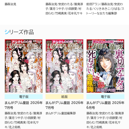
藤森治見
藤森治見
安武わたる
飯島淳
前田アラン
藤森治見
安武わ
子
葉月つや子
小田原愛
村
たる
くりきあきこ
びばる
ス
田らむ
竹崎真実
花牟礼サキ
トーリーな女たち編集部
シリーズ作品
電子版
紙版
電子版
まんがグリム童話 2026年
まんがグリム童話 2026年
まんがグリム童話 2026年
7月号
7月号
6月号
藤森治見
安武わたる
飯島淳
まんがグリム童話編集部
藤森治見
安武わたる
飯島淳
子
葉月つや子
小田原愛
村
子
葉月つや子
小田原愛
村
田らむ
竹崎真実
花牟礼サ
田らむ
竹崎真実
花牟礼サ
キ
北上佑帆
キ
北上佑帆