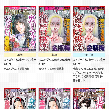
紙版
紙版
電子版
まんがグリム童話 2026年
まんがグリム童話 2026年
まんがグリム童話 2026年
6月号
5月号
5月号
まんがグリム童話編集部
まんがグリム童話編集部
藤森治見
安武わたる
飯島淳
子
葉月つや子
小田原愛
村
田らむ
竹崎真実
汐見朝子
花牟礼サキ