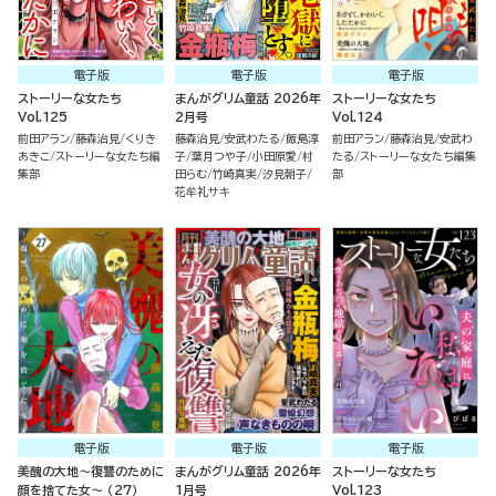
電子版
電子版
電子版
ストーリーな女たち
まんがグリム童話 2026年
ストーリーな女たち
Vol.125
2月号
Vol.124
前田アラン
藤森治見
くりき
藤森治見
安武わたる
飯島淳
前田アラン
藤森治見
安武わ
あきこ
ストーリーな女たち編
子
葉月つや子
小田原愛
村
たる
ストーリーな女たち編集
集部
田らむ
竹崎真実
汐見朝子
部
花牟礼サキ
電子版
電子版
電子版
美醜の大地～復讐のために
まんがグリム童話 2026年
ストーリーな女たち
顔を捨てた女～ （27）
1月号
Vol.123