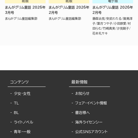
紙版
紙版
電子版
まんがグリム童話 2026年
まんがグリム童話 2026年
まんがグリム童話 2026年
3月号
2月号
2月号
まんがグリム童話編集部
まんがグリム童話編集部
藤森治見
安武わたる
飯島淳
子
葉月つや子
小田原愛
村
田らむ
竹崎真実
汐見朝子
花牟礼サキ
コンテンツ
最新情報
少女・女性
お知らせ
TL
フェア・イベント情報
BL
書店様へ
ライトノベル
海外ライセンシー
青年・一般
公式SNSアカウント