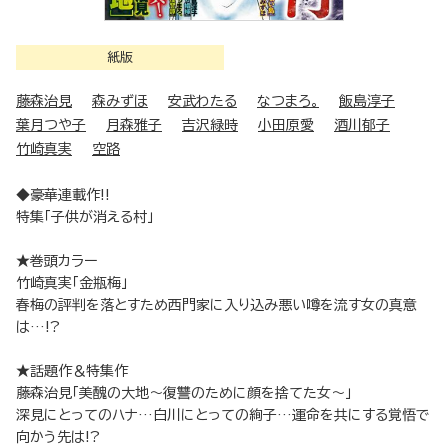
紙版
藤森治見
森みずほ
安武わたる
なつまろ。
飯島淳子
葉月つや子
月森雅子
吉沢緑時
小田原愛
酒川郁子
竹崎真実
空路
◆豪華連載作!!
特集「子供が消える村」
★巻頭カラー
竹崎真実「金瓶梅」
春梅の評判を落とすため西門家に入り込み悪い噂を流す女の真意
は…!?
★話題作＆特集作
藤森治見「美醜の大地～復讐のために顔を捨てた女～」
深見にとってのハナ…白川にとっての絢子…運命を共にする覚悟で
向かう先は!?