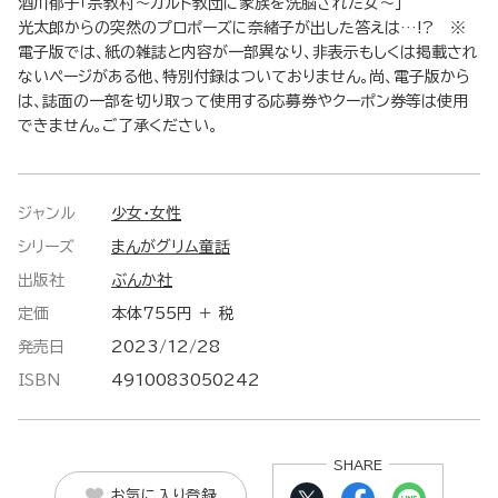
酒川郁子「宗教村～カルト教団に家族を洗脳された女～」
光太郎からの突然のプロポーズに奈緒子が出した答えは…!? ※
電子版では、紙の雑誌と内容が一部異なり、非表示もしくは掲載され
ないページがある他、特別付録はついておりません。尚、電子版から
は、誌面の一部を切り取って使用する応募券やクーポン券等は使用
できません。ご了承ください。
ジャンル
少女・女性
シリーズ
まんがグリム童話
出版社
ぶんか社
定価
本体755円 ＋ 税
発売日
2023/12/28
ISBN
4910083050242
SHARE
お気に入り登録