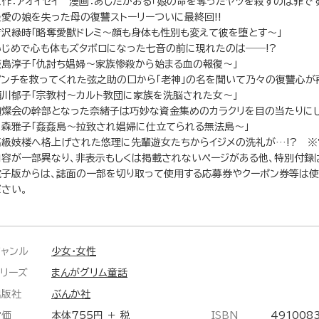
原作：アオイセイ 漫画：あしだかおる「娘の命を奪ったヤツを殺すのは罪で
最愛の娘を失った母の復讐ストーリーついに最終回!!
吉沢緑時「略奪愛獣ドレミ～顔も身体も性別も変えて彼を堕とす～」
いじめで心も体もズタボロになった七音の前に現れたのは――!?
飯島淳子「仇討ち娼婦～家族惨殺から始まる血の報復～」
ピンチを救ってくれた弦之助の口から「老神」の名を聞いて乃々の復讐心が再
酒川郁子「宗教村～カルト教団に家族を洗脳された女～」
讃燦会の幹部となった奈緒子は巧妙な資金集めのカラクリを目の当たりにし
月森雅子「姦姦島～拉致され娼婦に仕立てられる無法島～」
高級妓楼へ格上げされた悠理に先輩遊女たちからイジメの洗礼が…!? ※
内容が一部異なり、非表示もしくは掲載されないページがある他、特別付録
電子版からは、誌面の一部を切り取って使用する応募券やクーポン券等は使
ださい。
ジャンル
少女・女性
シリーズ
まんがグリム童話
出版社
ぶんか社
定価
本体755円 ＋ 税
ISBN
491008