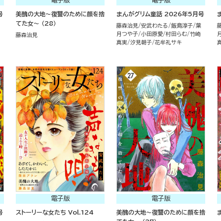
電子版
電子版
号
美醜の大地～復讐のために顔を捨
まんがグリム童話 2026年5月号
てた女～ （28）
藤森治見
安武わたる
飯島淳子
葉
月つや子
小田原愛
村田らむ
竹崎
藤森治見
真実
汐見朝子
花牟礼サキ
電子版
電子版
号
ストーリーな女たち Vol.124
美醜の大地～復讐のために顔を捨