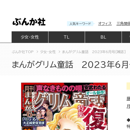
オフィス
三角関
人気キーワード
少女・女性
TL
BL
ぶんか社TOP
少女・女性
まんがグリム童話 2023年6月号[雑誌]
まんがグリム童話 2023年6月
◆