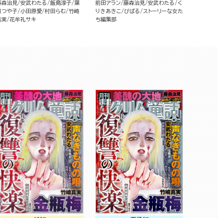
藤森治見
安武わたる
飯島淳子
葉
前田アラン
藤森治見
安武わたる
く
月つや子
小田原愛
村田らむ
竹崎
りきあきこ
びばる
ストーリーな女た
真実
花牟礼サキ
ち編集部