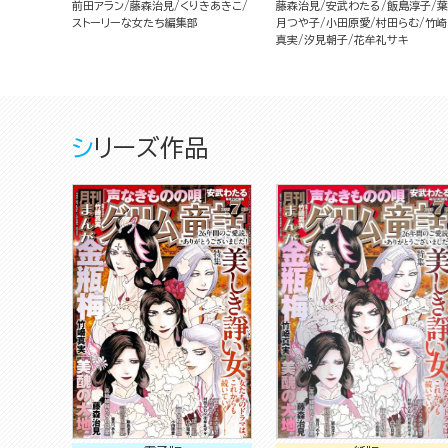
前田アラン
藤森治見
くりきあきこ
藤森治見
安武わたる
飯島淳子
葉
ストーリーな女たち編集部
月つや子
小田原愛
村田らむ
竹崎
真実
汐見朝子
花牟礼サキ
シリーズ作品