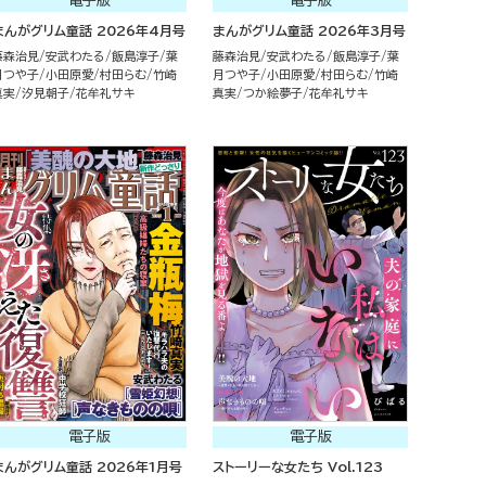
電子版
電子版
まんがグリム童話 2026年4月号
まんがグリム童話 2026年3月号
藤森治見
安武わたる
飯島淳子
葉
藤森治見
安武わたる
飯島淳子
葉
月つや子
小田原愛
村田らむ
竹崎
月つや子
小田原愛
村田らむ
竹崎
真実
汐見朝子
花牟礼サキ
真実
つか絵夢子
花牟礼サキ
電子版
電子版
まんがグリム童話 2026年1月号
ストーリーな女たち Vol.123