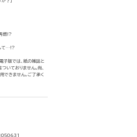
すか？」
燃!?
て…!?
電子版では、紙の雑誌と
はついておりません。尚、
用できません。ご了承く
3050631