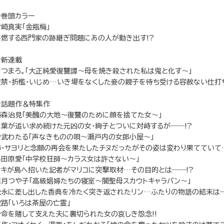
★巻頭カラー
竹崎真実「金瓶梅」
再燃する西門家の跡継ぎ問題にあの人が動き出す!?
★新連載
なつまろ。「大正純愛復讐譚～母を焼き殺された私は鬼と化す～」
監禁・折檻・いじめ…いき場をなくした妾の親子を待ち受ける容赦ない仕打ち
★話題作＆特集作
藤森治見「美醜の大地～復讐のために顔を捨てた女～」
柏葉が追い求め続けた元凶の女・絢子とついに対峙するが――!?
安武わたる「声なきものの唄～瀬戸内の女郎小屋～」
姉・サヨリと念願の再会を果たしたチヌだったがその姿は変わり果てていて…
小田原愛「中学校狂師～カラス女は許さない～」
サキが島へ招いた記者がマリコに突撃取材…その目的とは――!?
葉月つや子「高級娼婦たちの寝室～闇聖母スカウトキャラバン～」
松永に差し出した香典を冷たく突き返されたリン…ふたりの物語の結末は―
空路「いろは茶屋の亡霊」
身命を賭して支えた夫に裏切られた女の哀しき怨念!!