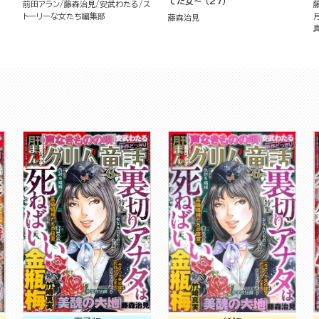
てた女～ （27）
前田アラン
藤森治見
安武わたる
ス
トーリーな女たち編集部
藤森治見