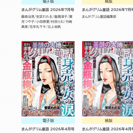
電子版
紙版
まんがグリム童話 2026年7月号
まんがグリム童話 2026年7月
藤森治見
安武わたる
飯島淳子
葉
まんがグリム童話編集部
月つや子
小田原愛
村田らむ
竹崎
真実
花牟礼サキ
北上佑帆
電子版
紙版
まんがグリム童話 2026年4月号
まんがグリム童話 2026年4月