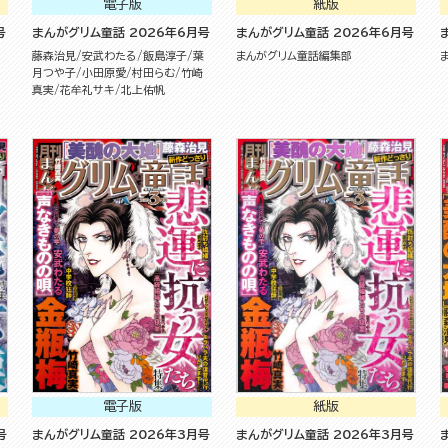
電子版
紙版
号
まんがグリム童話 2026年6月号
まんがグリム童話 2026年6月号
藤森治見
安武わたる
飯島淳子
葉
まんがグリム童話編集部
月つや子
小田原愛
村田らむ
竹崎
真実
花牟礼サキ
北上佑帆
電子版
紙版
号
まんがグリム童話 2026年3月号
まんがグリム童話 2026年3月号