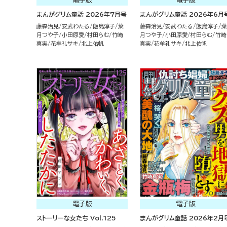
電子版
電子版
まんがグリム童話 2026年7月号
まんがグリム童話 2026年6月
藤森治見
安武わたる
飯島淳子
葉
藤森治見
安武わたる
飯島淳子
葉
月つや子
小田原愛
村田らむ
竹崎
月つや子
小田原愛
村田らむ
竹崎
真実
花牟礼サキ
北上佑帆
真実
花牟礼サキ
北上佑帆
電子版
電子版
ストーリーな女たち Vol.125
まんがグリム童話 2026年2月