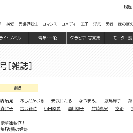
履歴
係
純愛
異世界転生
ロマンス
コメディ
王子
浮気
勇者
ほのぼ
ライトノベル
青年・一般
グラビア・写真集
モーター誌
号[雑誌]
紙版
藤森治見
あしだかおる
安武わたる
なつまろ。
飯島淳子
葉
月森雅子
吉沢緑時
小田原愛
酒川郁子
竹崎真実
空路
豪華連載作!!
特集「復讐の娼婦」