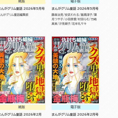
紙版
電子版
まんがグリム童話 2026年5月号
まんがグリム童話 2026年5月号
まんがグリム童話編集部
藤森治見
安武わたる
飯島淳子
葉
月つや子
小田原愛
村田らむ
竹崎
真実
汐見朝子
花牟礼サキ
紙版
電子版
まんがグリム童話 2026年2月
まんがグリム童話 2026年2月号