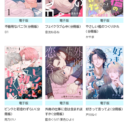
電子版
電子版
電子版
不器用なバニラ（分冊版）
フェイクラブ心中（分冊版）
やさしい檻のつくりかた
（分冊版）
81
音流ねるね
かやま
電子版
電子版
電子版
ピンクと初恋わずらい（分
外商の仕事に恋は含まれま
好きって言ってよ（分冊版）
冊版）
すか（分冊版）
戸川ねぐ
雨乃けい
藍衣くらげ
夏色ひより