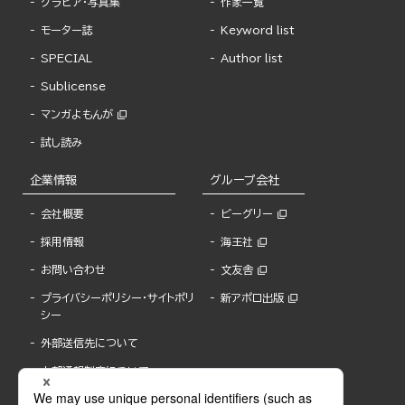
グラビア・写真集
作家一覧
モーター誌
Keyword list
SPECIAL
Author list
Sublicense
マンガよもんが
試し読み
企業情報
グループ会社
会社概要
ビーグリー
採用情報
海王社
お問い合わせ
文友舎
プライバシーポリシー・サイトポリ
新アポロ出版
シー
外部送信先について
内部通報制度について