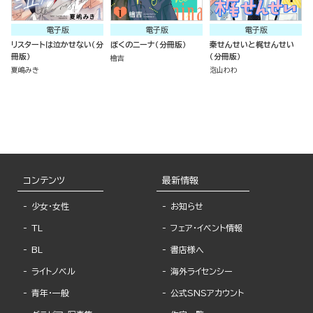
電子版
電子版
電子版
リスタートは泣かせない（分
ぼくのニーナ（分冊版）
秦せんせいと梶せんせい
冊版）
（分冊版）
檜吉
夏嶋みき
泡山わわ
コンテンツ
最新情報
少女・女性
お知らせ
TL
フェア・イベント情報
BL
書店様へ
ライトノベル
海外ライセンシー
青年・一般
公式SNSアカウント