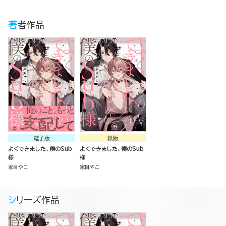
著者作品
電子版
紙版
よくできました、僕のSub
よくできました、僕のSub
様
様
家目やこ
家目やこ
シリーズ作品