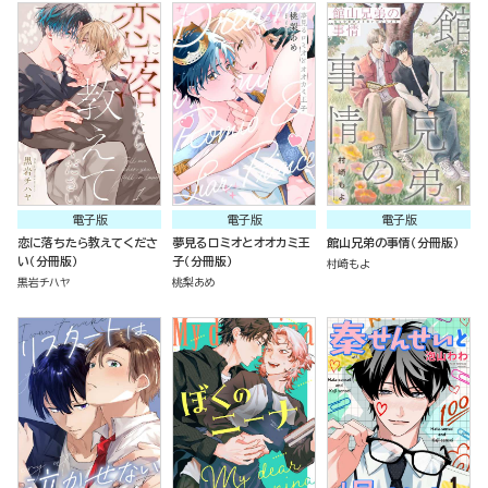
電子版
電子版
電子版
恋に落ちたら教えてくださ
夢見るロミオとオオカミ王
館山兄弟の事情（分冊版）
い（分冊版）
子（分冊版）
村崎もよ
黒岩チハヤ
桃梨あめ