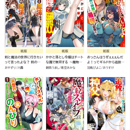
紙版
紙版
紙版
剣と魔法の世界に行きたい
かかと落とし令嬢はチート
おっさんはうぜぇぇぇんだ
って言ったよな？ 剣の魔
な踵で無双する ～魔物を
よ！ってギルドから追放し
法じゃなくてさ？ ～ギフト
即死させて楽しんでいた
たくせに、後から復帰要請
おやずり
六轟
餅西うまし
青空あかな
羽鳥ぴよこ
おうすけ
「剣魔法」でゲーム世界を美
ら、私を追放した実家が崩
を出されても遅い。最高の
少女たちと駆け抜ける～
壊しました～（１）
仲間と出会った俺はこっち
で最強を目指す！（５）