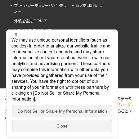
プライバシーポリシー・サイトポリ
新アポロ出版
シー
外部送信先について
内部通報制度について
ぶんか社が運営するサイトでは、利便性向上のためにCookie等のデータ
を使用しています。 当社のCookieについての詳細は、「
プライバシーポリ
シー
」をご覧ください。当サイトでは、訪問者の個人情報を追跡することは
ABJマークは、この電子書店・電子書籍配信サービスが、著作権者からコンテンツ使用許諾を
ありません。
得た正規版配信サービスであることを示す登録商標(登録番号 第6091713号)です。
ABJマークの詳細、ABJマークを掲示しているサービスの一覧はこちら。
https://aebs.or.jp/
同意する