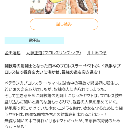
試し読み
電子版
金田達也
丸藤正道（プロレスリング・ノア）
井上みつる
闘技場の剣闘士となった日本のプロレスラー・ヤマトが、ド派手なプ
ロレス技で観客を大いに沸かせ、最強の道を突き進む！
ベテランのプロレスラー・ヤマトは試合中の事故で異世界に転生し、
若い頃の姿を取り戻したが、奴隷商人に売られてしまった。
そして生きるために闘技場の剣闘士になったヤマトは、プロレス技を
盛り込んだ闘いと劇的な勝ちっぷりで、観客の人気を集めていく。
路地裏で死にかけていた少女・エメラを助け、彼女を守るためにも闘
うヤマトは、凶悪な魔物たちとの対戦を組まれることに…！
無謀な闘いの中で倒れかけるヤマトだったが、ある夢の実現のため
立ち上がる！