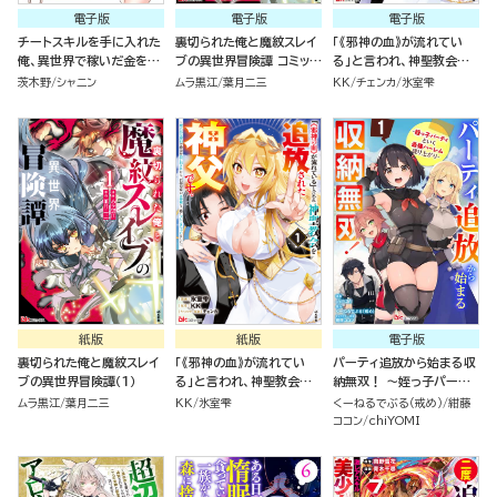
電子版
電子版
電子版
チートスキルを手に入れた
裏切られた俺と魔紋スレイ
「《邪神の血》が流れてい
俺、異世界で稼いだ金を元
ブの異世界冒険譚 コミック
る」と言われ、神聖教会を
に日本の田舎でのんびり過
版 （1）
追放された神父です。 ～理
茨木野
シャニン
ムラ黒江
葉月二三
KK
チェンカ
氷室雫
ごします。 コミック版（分冊
不尽な理由で教会を追い出
版）
されたら、信仰対象の女神
様も一緒についてきちゃい
ました～ コミック版 （1）
紙版
紙版
電子版
裏切られた俺と魔紋スレイ
「《邪神の血》が流れてい
パーティ追放から始まる収
ブの異世界冒険譚（１）
る」と言われ、神聖教会を
納無双！ ～姪っ子パーテ
追放された神父です。 ～理
ィといく最強ハーレム成り
ムラ黒江
葉月二三
KK
氷室雫
くーねるでぶる（戒め）
紺藤
不尽な理由で教会を追い出
上がり～ コミック版（分冊
ココン
chiYOMI
されたら、信仰対象の女神
版）
様も一緒についてきちゃい
ました～ （１）