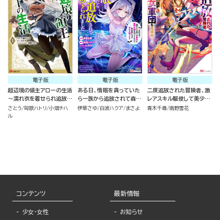
電子版
電子版
電子版
超辺境の領主アローの生活
ある日、惰眠を貪っていた
二度追放された冒険者、激
～濡れ衣を着せられ追放さ
ら一族から追放されて森に
レアスキル駆使して美少女
れましたが、二人の女神と
捨てられました そのまま
軍団を育成中！ コミック版
さとう
匈歌ハトリ
小畑チハ
伊草さゆ
白波ハクア
まさよ
青木千尋
南野雪花
新生活を送ります～ コミッ
寝てたら周りが勝手に魔物
（7）
ル
ク版 （1）
の国を作ってたけど、私は
気にせず今日も眠ります
コミック版 （6）
コンテンツ
最新情報
少女・女性
お知らせ