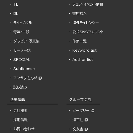
TL
フェア・イベント情報
BL
書店様へ
ライトノベル
海外ライセンシー
青年・一般
公式SNSアカウント
グラビア・写真集
作家一覧
モーター誌
Keyword list
SPECIAL
Author list
Sublicense
マンガよもんが
試し読み
企業情報
グループ会社
会社概要
ビーグリー
採用情報
海王社
お問い合わせ
文友舎