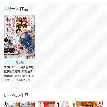
シリーズ作品
電子版
プロレスラー、異世界で最
強無敵の剣闘士に転生す
る！ コミック版（分冊版）
金田達也
丸藤正道（プロレス
リング・ノア）
井上みつる
レーベル作品