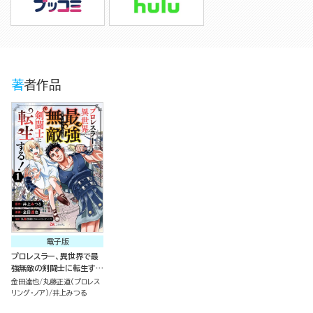
著者作品
電子版
プロレスラー、異世界で最
強無敵の剣闘士に転生す
る！ コミック版（分冊版）
金田達也
丸藤正道（プロレス
リング・ノア）
井上みつる