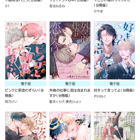
（分冊版）
81
音流ねるね
かやま
電子版
電子版
電子版
ピンクと初恋わずらい（分
外商の仕事に恋は含まれま
好きって言ってよ（分冊版）
冊版）
すか（分冊版）
戸川ねぐ
雨乃けい
藍衣くらげ
夏色ひより