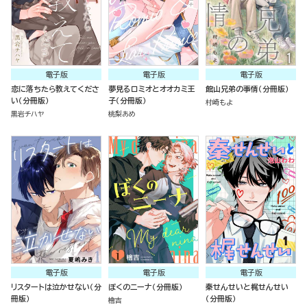
電子版
電子版
電子版
恋に落ちたら教えてくださ
夢見るロミオとオオカミ王
館山兄弟の事情（分冊版）
い（分冊版）
子（分冊版）
村崎もよ
黒岩チハヤ
桃梨あめ
電子版
電子版
電子版
リスタートは泣かせない（分
ぼくのニーナ（分冊版）
秦せんせいと梶せんせい
冊版）
（分冊版）
檜吉