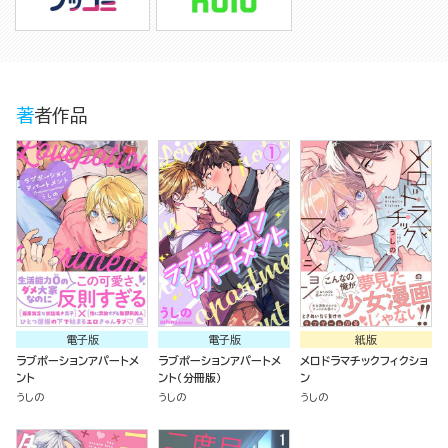
著者作品
電子版
電子版
紙版
ラブポーションアパートメ
ラブポーションアパートメ
メロドラマチックフィクショ
ント
ント（分冊版）
ン
うしの
うしの
うしの