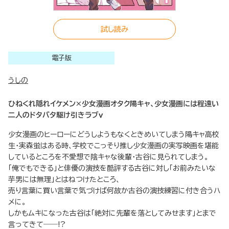
試し読み
電子版
うしの
ひねくれ隠れイケメン×少女漫画オタク陽キャ、少女漫画には程遠い
二人のドタバタ駆け引きラブｖ
少女漫画のヒーローにどうしようもなくときめいてしまう陽キャ高校
生・実森蛍はある時、学校でこっそり推し少女漫画の実写映画を堪能
しているところを不愛想で陰キャな後輩・古谷に見られてしまう。
「俺でもできる」と俳優の演技を酷評する古谷に対し「お前みたいな
芋男には無理」とはねつけたところ、
売り言葉に買い言葉で気づけば何故か古谷の演技練習に付き合うハ
メに。
しかもムキになった古谷は「絶対に先輩を落としてみせます」とまで
言ってきて――!?