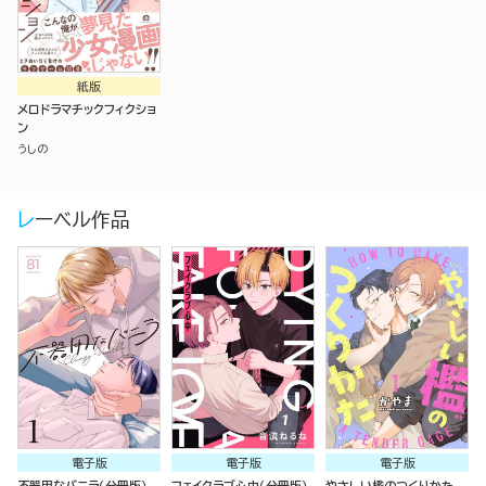
紙版
メロドラマチックフィクショ
ン
うしの
レーベル作品
電子版
電子版
電子版
不器用なバニラ（分冊版）
フェイクラブ心中（分冊版）
やさしい檻のつくりかた