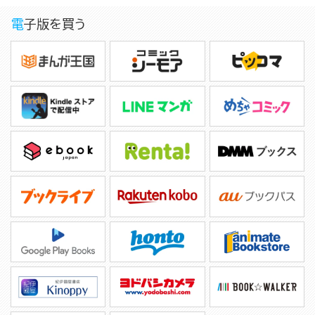
電子版を買う