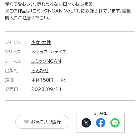
儚くて愛おしい、忘れられない日々がはじまる。
※この作品は「コミックNOAN Vol.11」に収録されています。重複
購入にご注意ください。
ジャンル
少女・女性
シリーズ
メモラブル・デイズ
レーベル
コミックNOAN
出版社
ぶんか社
定価
本体150円 ＋ 税
発売日
2023/09/21
SHARE
お気に入り登録