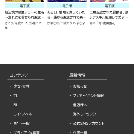
電子版
電子版
電子版
超辺境の領主アローの生活
ある日、惰眠を貪っていた
二度追放された冒険者、激
～濡れ衣を着せられ追放さ
ら一族から追放されて森に
レアスキル駆使して美少女
れましたが、二人の女神と
捨てられました そのまま
軍団を育成中！ コミック版
さとう
匈歌ハトリ
小畑チハ
伊草さゆ
白波ハクア
まさよ
青木千尋
南野雪花
新生活を送ります～ コミッ
寝てたら周りが勝手に魔物
（7）
ル
ク版 （1）
の国を作ってたけど、私は
気にせず今日も眠ります
コミック版 （6）
コンテンツ
最新情報
少女・女性
お知らせ
TL
フェア・イベント情報
BL
書店様へ
ライトノベル
海外ライセンシー
青年・一般
公式SNSアカウント
グラビア・写真集
作家一覧