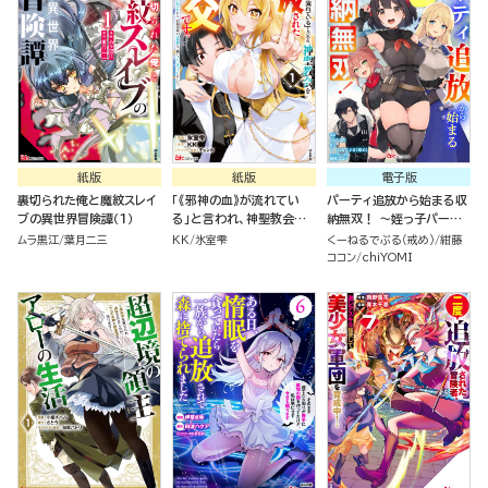
紙版
紙版
電子版
裏切られた俺と魔紋スレイ
「《邪神の血》が流れてい
パーティ追放から始まる収
ブの異世界冒険譚（１）
る」と言われ、神聖教会を
納無双！ ～姪っ子パーテ
追放された神父です。 ～理
ィといく最強ハーレム成り
ムラ黒江
葉月二三
KK
氷室雫
くーねるでぶる（戒め）
紺藤
不尽な理由で教会を追い出
上がり～ コミック版（分冊
ココン
chiYOMI
されたら、信仰対象の女神
版）
様も一緒についてきちゃい
ました～ （１）