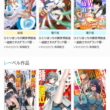
紙版
電子版
電子版
ひとりぼっちの異世界放浪
ひとりぼっちの異世界放浪
ひとりぼっちの異世界放浪
～追放されたFランク冒険
～追放されたFランク冒険
～追放されたFランク冒険
者はコボルトだけをお供に
者はコボルトだけをお供に
者はコボルトだけをお供に
いわとびひろ
長尾隆生
いわとびひろ
長尾隆生
いわとびひろ
長尾隆生
旅をする～（2）
旅をする～（1）
旅をする～ コミック版 （分
冊版）
レーベル作品