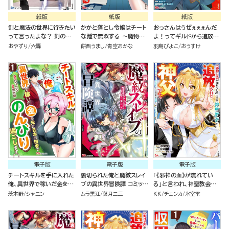
紙版
紙版
紙版
剣と魔法の世界に行きたい
かかと落とし令嬢はチート
おっさんはうぜぇぇぇんだ
って言ったよな？ 剣の魔
な踵で無双する ～魔物を
よ！ってギルドから追放し
法じゃなくてさ？ ～ギフト
即死させて楽しんでいた
たくせに、後から復帰要請
おやずり
六轟
餅西うまし
青空あかな
羽鳥ぴよこ
おうすけ
「剣魔法」でゲーム世界を美
ら、私を追放した実家が崩
を出されても遅い。最高の
少女たちと駆け抜ける～
壊しました～（１）
仲間と出会った俺はこっち
で最強を目指す！（５）
電子版
電子版
電子版
チートスキルを手に入れた
裏切られた俺と魔紋スレイ
「《邪神の血》が流れてい
俺、異世界で稼いだ金を元
ブの異世界冒険譚 コミック
る」と言われ、神聖教会を
に日本の田舎でのんびり過
版 （1）
追放された神父です。 ～理
茨木野
シャニン
ムラ黒江
葉月二三
KK
チェンカ
氷室雫
ごします。 コミック版（分冊
不尽な理由で教会を追い出
版）
されたら、信仰対象の女神
様も一緒についてきちゃい
ました～ コミック版 （1）