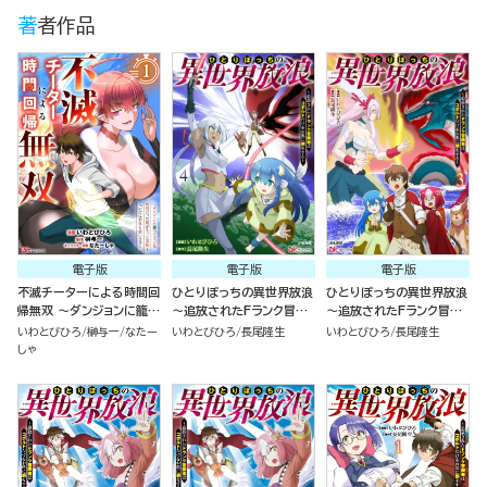
著者作品
電子版
電子版
電子版
不滅チーターによる時間回
ひとりぼっちの異世界放浪
ひとりぼっちの異世界放浪
帰無双 ～ダンジョンに籠っ
～追放されたFランク冒険
～追放されたFランク冒険
て1万年。最弱だった俺が
者はコボルトだけをお供に
者はコボルトだけをお供に
いわとびひろ
榊与一
なたー
いわとびひろ
長尾隆生
いわとびひろ
長尾隆生
失った家族とついでに世界
旅をする～ コミック版
旅をする～ コミック版
しゃ
も救います～ コミック版
（4）
（3）
（分冊版）