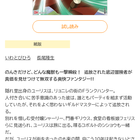
試し読み
紙版
いわとびひろ
長尾隆生
のんきだけど、どんな魔獣も一撃瞬殺！ 追放された底辺冒険者が
真価を見せつけて無双する爽快ファンタジー!!
隠れ里出身のユーリスは、リョニレの街のFランクハンター。
人付き合いに苦手意識のあった彼は、誰ともパーティを組まず活動
していたが、それをよく思わないギルドマスターによって追放され
る。
別れを惜しむ受付嬢シャーリー、門番ギリウス、食堂の看板娘フェリス
らに見送られ、ユーリスは旅に出る。喋るコボルトのシショウも一緒
だ。
だが、ユーリスが街を去ったのも束の間、向こう10年は起きないとさ