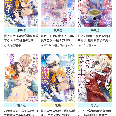
電子版
電子版
電子版
獣人皇帝は男装令嬢を溺愛
盲目の王弟は青あざ令嬢に
初恋の終焉 ～憂える悪役
する ただの従者のはずで
愛を乞う ～見えないあな
令嬢は、腹黒貴公子の愛に
すが！ コミック版 （1）
たと醜い私～ コミック版
絡めとられる～ コミック版
なげ
友野紅子
なおやみか
鬼ヶ咲あちたん
コウゼロ
湊未来
（分冊版）
（分冊版）
電子版
紙版
電子版
お金が大好きな平民の私は
獣人皇帝は男装令嬢を溺愛
こじらせ令嬢の幸せな黒歴
卑屈貴族と契約結婚して愛
する ただの従者のはずで
史 ～鈍感騎士に溺愛され