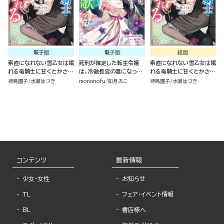
電子版
電子版
紙版
素直になれない雪乙女は眠
死刑が確定した転生令嬢
素直になれない雪乙女は眠
れる竜騎士に甘くとかされ
は、冷徹長官の妻になって
れる竜騎士に甘くとかされ
る コミック版 （1）
三度目の人生を謳歌しま
る（１）
待鳥園子
水瀬はづき
mononofu
如月あこ
待鳥園子
水瀬はづき
す！ コミック版 （4）
コンテンツ
最新情報
少女・女性
お知らせ
TL
フェア・イベント情報
BL
書店様へ