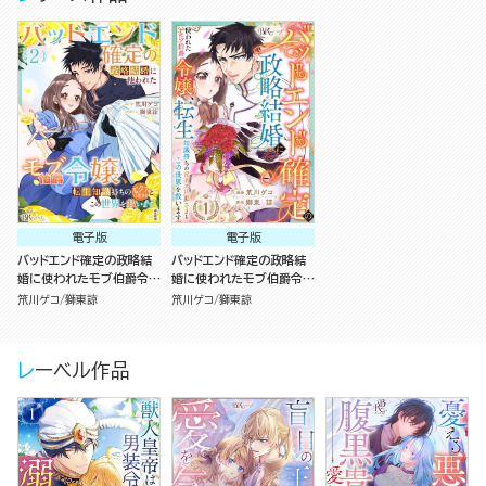
電子版
電子版
バッドエンド確定の政略結
バッドエンド確定の政略結
婚に使われたモブ伯爵令
婚に使われたモブ伯爵令
嬢、転生知識持ちの元クズ
嬢、転生知識持ちの元クズ
笊川ゲコ
獅東諒
笊川ゲコ
獅東諒
旦那さまとこの世界を救い
旦那さまとこの世界を救い
ます コミック版 （2）
ます コミック版 （分冊版）
レーベル作品