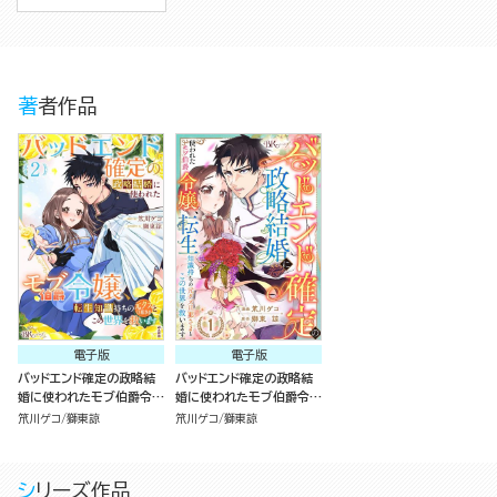
著者作品
電子版
電子版
バッドエンド確定の政略結
バッドエンド確定の政略結
婚に使われたモブ伯爵令
婚に使われたモブ伯爵令
嬢、転生知識持ちの元クズ
嬢、転生知識持ちの元クズ
笊川ゲコ
獅東諒
笊川ゲコ
獅東諒
旦那さまとこの世界を救い
旦那さまとこの世界を救い
ます コミック版 （2）
ます コミック版 （分冊版）
シリーズ作品