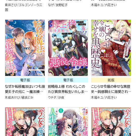
し愛されます コミック版
すが！（１）
るための秘密のアプローチ
青井さび
ゴルゴンゾーラ三
なげ
友野紅子
木箱キユ
六花きい
（4）
～ コミック版 （1）
国
電子版
電子版
紙版
なぜか転移魔法はいつも溺
前略母上様 わたくしこの
こじらせ令嬢の幸せな黒歴
愛王子の元に ～魔法練習
たび異世界転生いたしまし
史～鈍感騎士に溺愛される
中の皇女は、初恋こじらせ
て、悪役令嬢になりました
ための秘密のアプローチ～
木成あけび
植まどか
ウチダ
沙夜
木箱キユ
六花きい
王子のお気に入り～ コミッ
コミック版 （2）
（１）
ク版 （2）