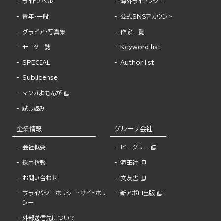
ライトノベル
海外ライセンシー
青年・一般
公式SNSアカウント
グラビア・写真集
作家一覧
モーター誌
Keyword list
SPECIAL
Author list
Sublicense
マンガよもんが
試し読み
企業情報
グループ会社
会社概要
ビーグリー
採用情報
海王社
お問い合わせ
文友舎
プライバシーポリシー・サイトポリ
新アポロ出版
シー
外部送信先について