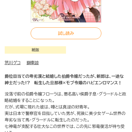
試し読み
紙版
笊川ゲコ
獅東諒
爵位目当ての卑劣漢と結婚した伯爵令嬢だったが、新郎は、一途な
紳士だった!? 転生した旦那様×モブ令嬢のハピエンロマンス！
没落寸前の伯爵令嬢フローラは、悪名高い侯爵子息・グラードルと政
略結婚をすることになった。
だが、式場に現れた彼は、噂とは真逆の好青年。
実は日本で警察官を目指していた男が、死後に美少女ゲーム世界の
卑劣な当て馬・グラードルに転生したのだった。
七神竜が支配する壮大なこの世界では、この先に邪竜復活が待ち受