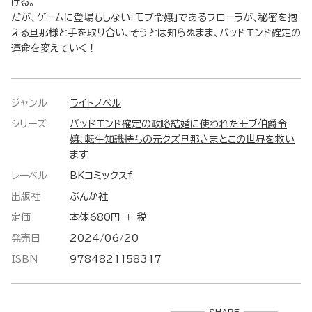
ける。
だが、ゲームに登場もしない「モブ令嬢」であるフローラが、秘密を抱
える旦那様と手を取り合い、そうとは知らぬまま、バッドエンド確定の
運命を変えていく！
ジャンル
ライトノベル
シリーズ
バッドエンド確定の政略結婚に使われたモブ伯爵令
嬢、転生知識持ちの元クズ旦那さまとこの世界を救い
ます
レーベル
BKコミックスf
出版社
ぶんか社
定価
本体680円 ＋ 税
発売日
2024/06/20
ISBN
9784821158317