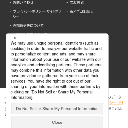
お問い合わせ
文友舎
プライバシーポリシー・サイトポリ
新アポロ出版
シー
外部送信先について
内部通報制度について
ぶんか社が運営するサイトでは、利便性向上のためにCookie等のデータ
を使用しています。 当社のCookieについての詳細は、「
プライバシーポリ
シー
」をご覧ください。当サイトでは、訪問者の個人情報を追跡することは
ABJマークは、この電子書店・電子書籍配信サービスが、著作権者からコンテンツ使用許諾を
ありません。
得た正規版配信サービスであることを示す登録商標(登録番号 第6091713号)です。
ABJマークの詳細、ABJマークを掲示しているサービスの一覧はこちら。
https://aebs.or.jp/