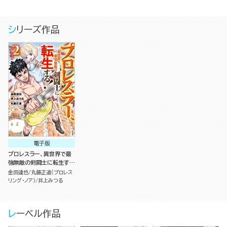
シリーズ作品
電子版
プロレスラー、異世界で最
強無敵の剣闘士に転生す
る！ コミック版 （2）
金田達也
丸藤正道（プロレス
リング・ノア）
井上みつる
レーベル作品