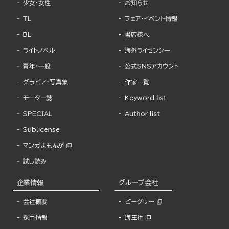
少女・女性
お知らせ
TL
フェア・イベント情報
BL
書店様へ
ライトノベル
海外ライセンシー
青年・一般
公式SNSアカウント
グラビア・写真集
作家一覧
モーター誌
Keyword list
SPECIAL
Author list
Sublicense
マンガよもんが
試し読み
企業情報
グループ会社
会社概要
ビーグリー
採用情報
海王社