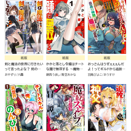
紙版
紙版
紙版
剣と魔法の世界に行きたい
かかと落とし令嬢はチート
おっさんはうぜぇぇぇんだ
って言ったよな？ 剣の魔
な踵で無双する ～魔物を
よ！ってギルドから追放し
法じゃなくてさ？ ～ギフト
即死させて楽しんでいた
たくせに、後から復帰要請
おやずり
六轟
餅西うまし
青空あかな
羽鳥ぴよこ
おうすけ
「剣魔法」でゲーム世界を美
ら、私を追放した実家が崩
を出されても遅い。最高の
少女たちと駆け抜ける～
壊しました～（１）
仲間と出会った俺はこっち
で最強を目指す！（５）