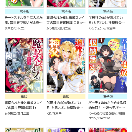
電子版
電子版
電子版
チートスキルを手に入れた
裏切られた俺と魔紋スレイ
「《邪神の血》が流れてい
俺、異世界で稼いだ金を元
ブの異世界冒険譚 コミック
る」と言われ、神聖教会を
に日本の田舎でのんびり過
版 （1）
追放された神父です。 ～理
茨木野
シャニン
ムラ黒江
葉月二三
KK
チェンカ
氷室雫
ごします。 コミック版（分冊
不尽な理由で教会を追い出
版）
されたら、信仰対象の女神
様も一緒についてきちゃい
ました～ コミック版 （1）
紙版
紙版
電子版
裏切られた俺と魔紋スレイ
「《邪神の血》が流れてい
パーティ追放から始まる収
ブの異世界冒険譚（１）
る」と言われ、神聖教会を
納無双！ ～姪っ子パーテ
追放された神父です。 ～理
ィといく最強ハーレム成り
ムラ黒江
葉月二三
KK
氷室雫
くーねるでぶる（戒め）
紺藤
不尽な理由で教会を追い出
上がり～ コミック版（分冊
ココン
chiYOMI
されたら、信仰対象の女神
版）
様も一緒についてきちゃい