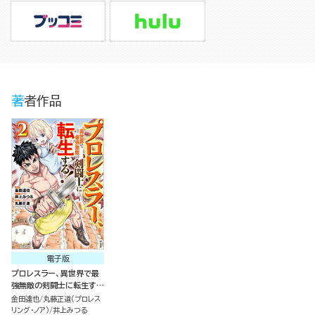
著者作品
電子版
プロレスラー、異世界で最
強無敵の剣闘士に転生す
る！ コミック版 （2）
金田達也
丸藤正道（プロレス
リング・ノア）
井上みつる