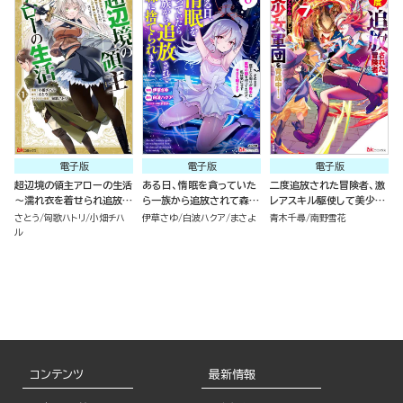
ました～ （１）
電子版
電子版
電子版
超辺境の領主アローの生活
ある日、惰眠を貪っていた
二度追放された冒険者、激
～濡れ衣を着せられ追放さ
ら一族から追放されて森に
レアスキル駆使して美少女
れましたが、二人の女神と
捨てられました そのまま
軍団を育成中！ コミック版
さとう
匈歌ハトリ
小畑チハ
伊草さゆ
白波ハクア
まさよ
青木千尋
南野雪花
新生活を送ります～ コミッ
寝てたら周りが勝手に魔物
（7）
ル
ク版 （1）
の国を作ってたけど、私は
気にせず今日も眠ります
コミック版 （6）
コンテンツ
最新情報