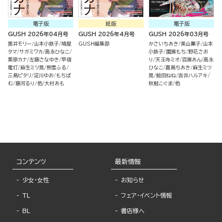
電子版
紙版
電子版
GUSH 2026年04月号
GUSH 2026年4月号
GUSH 2026年03月号
黒井モリー
山本小鉄子
鳩屋
GUSH編集部
かさいちあき
美山薫子
山本
タマ
サガミワカ
高永ひなこ
小鉄子
園瀬もち
野花さお
栗原カナ
左藤さなゆき
早寝
り
天王寺ミオ
百瀬あん
高永
電灯
麻生ミツ晃
熊雪ふる
ひなこ
嘉島ちあき
麻生ミツ
三島ピタリ
淀川ゆお
もちぱ
晃
鮭田ねね
吉井ハルアキ
む
藤河るり
他
大村あも
秋鮭こぐま
他
コンテンツ
最新情報
少女・女性
お知らせ
TL
フェア・イベント情報
BL
書店様へ