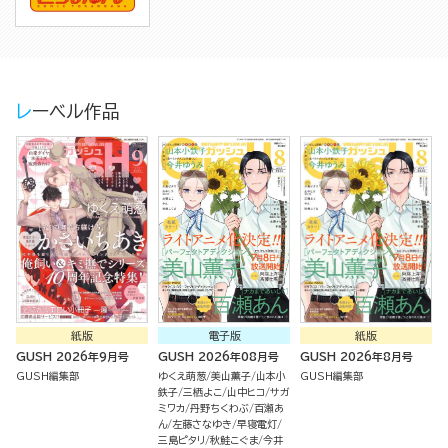
レーベル作品
紙版
電子版
紙版
GUSH 2026年9月号
GUSH 2026年08月号
GUSH 2026年8月号
GUSH編集部
ゆくえ萌葱
美山薫子
山本小
GUSH編集部
鉄子
三栖よこ
山中ヒコ
サガ
ミワカ
丹野ちくわぶ
百瀬あ
ん
左藤さなゆき
早寝電灯
三島ピタリ
秋鮭こぐま
今井