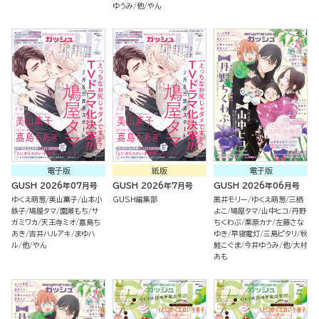
ゆうみ
他
やん
電子版
紙版
電子版
GUSH 2026年07月号
GUSH 2026年7月号
GUSH 2026年06月号
ゆくえ萌葱
美山薫子
山本小
GUSH編集部
黒井モリー
ゆくえ萌葱
三栖
鉄子
鳩屋タマ
園瀬もち
サ
よこ
鳩屋タマ
山中ヒコ
丹野
ガミワカ
天王寺ミオ
嘉島ち
ちくわぶ
栗原カナ
左藤さな
あき
吉井ハルアキ
まゆハ
ゆき
早寝電灯
三島ピタリ
秋
ル
他
やん
鮭こぐま
今井ゆうみ
他
大村
あも