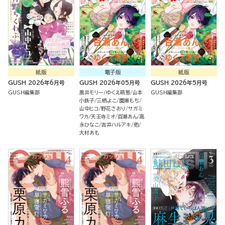
紙版
電子版
紙版
GUSH 2026年6月号
GUSH 2026年05月号
GUSH 2026年5月号
GUSH編集部
黒井モリー
ゆくえ萌葱
山本
GUSH編集部
小鉄子
三栖よこ
園瀬もち
山中ヒコ
野花さおり
サガミ
ワカ
天王寺ミオ
百瀬あん
高
永ひなこ
吉井ハルアキ
他
大村あも