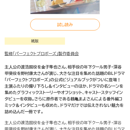
試し読み
紙版
監修「パーフェクトプロポーズ」製作委員会
主⼈公の渡浩国役を⾦⼦隼也さん、相⼿役の年下クール男⼦・深⾕
甲斐役を野村康太さんが演じ、大きな注目を集めた話題のBLドラマ
「パーフェクトプロポーズ」の公式ビジュアルブックがついに登場！
主演ふたりの撮り下ろし＆インタビューのほか、ドラマの名シーンを
集めたグラフィックストーリーやオフショット、キャスト・スタッフイン
タビューを収録。さらに原作者である鶴⻲まよさんによる番外編コ
ミック＆インタビューも収めた、ドラマだけでは伝えきれない魅⼒を
詰め込んだ⼀冊です。
主⼈公の渡浩国役を⾦⼦隼也さん、相⼿役の年下クール男⼦・深⾕
甲斐役を野村康太さんが演じ、大きな注目を集めた話題のBLドラマ