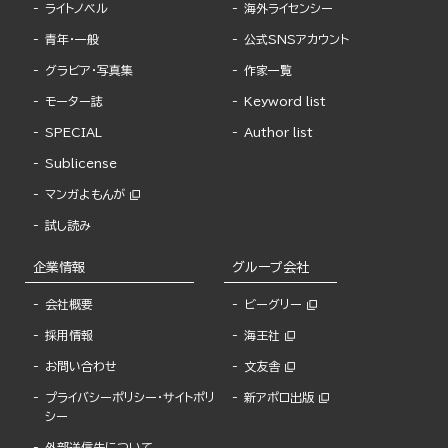
ライトノベル
海外ライセンシー
青年・一般
公式SNSアカウント
グラビア・写真集
作家一覧
モーター誌
Keyword list
SPECIAL
Author list
Sublicense
マンガよもんが
試し読み
企業情報
グループ会社
会社概要
ビーグリー
採用情報
海王社
お問い合わせ
文友舎
プライバシーポリシー・サイトポリ
新アポロ出版
シー
外部送信先について