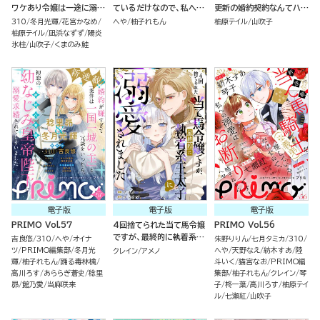
ワケあり令嬢は一途に溺愛
ているだけなので、私への
更新の婚約契約なんてハー
される アンソロジーコミッ
溺愛はお断りです！（分冊
ドル激高です！（単話版）
310
冬月光輝
花宮かなめ
へや
柚子れもん
柚原テイル
山吹子
ク
版）
柚原テイル
凪浜なずず
陽炎
氷柱
山吹子
くまのみ鮭
電子版
電子版
電子版
PRIMO Vol.57
4回捨てられた当て馬令嬢
PRIMO Vol.56
ですが、最終的に執着系王
吉良悠
310
へや
オイナ
朱野りりん
七月タミカ
310
太子に溺愛されました（単
ツ
PRIMO編集部
冬月光
へや
天野なえ
紡木すあ
陸
クレイン
アメノ
話版）
輝
柚子れもん
踊る毒林檎
斗いく
猫宮なお
PRIMO編
高川ろす
あららぎ蒼史
稔里
集部
柚子れもん
クレイン
琴
昴
館乃愛
当麻咲来
子
柊一葉
高川ろす
柚原テイ
ル
七瀬紅
山吹子