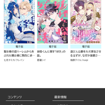
電子版
電子版
電子版
聖女様の逆ハーレムからあ
妖怪くんと探す「好き」の
遊び人公爵をただ更生させ
ぶれた騎士様に熱烈に求愛
話。
るはずが、なぜか溺愛され
されている件 （3）
ています（単話版）
七月タミカ
クレイン
者鐘シイ
柚原テイル
nagi
コンテンツ
最新情報