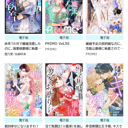
電子版
電子版
電子版
余命1カ月で離婚決意した
PRIMO Vol.58
離婚予定の契約婚なのに、
のに、溺愛侯爵様に執着さ
冷酷公爵様に執着されてい
PRIMO
れて困ってます（単話版）
ます （5）
館乃愛
当麻咲来
PRIMO
電子版
電子版
電子版
絶対幸せになりますわ！
当て馬騎士（※義弟）を推し
拝啓黒騎士王子様、キスで