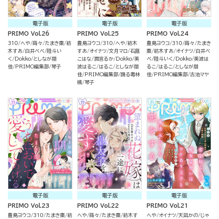
電子版
電子版
電子版
PRIMO Vol.26
PRIMO Vol.25
PRIMO Vol.24
310
へや
蒔々
たまき棗
紡
豊島ヨウコ
310
へや
紡木
豊島ヨウコ
310
蒔々
たまき
木すあ
白井べべ
陸斗い
すあ
オイナツ
文月マロ
石蕗
棗
紡木すあ
オイナツ
白井べ
く
Dokko
としなが朋
こはな
潤宮るか
Dokko
美
べ
陸斗いく
Dokko
美波は
佳
PRIMO編集部
琴子
波はるこ
はるこ
としなが朋
るこ
はるこ
としなが朋
佳
PRIMO編集部
踊る毒林
佳
PRIMO編集部
古池マヤ
檎
琴子
電子版
電子版
電子版
PRIMO Vol.23
PRIMO Vol.22
PRIMO Vol.21
豊島ヨウコ
310
たまき棗
紡
へや
蒔々
たまき棗
紡木す
へや
オイナツ
天凪かの
じゃ