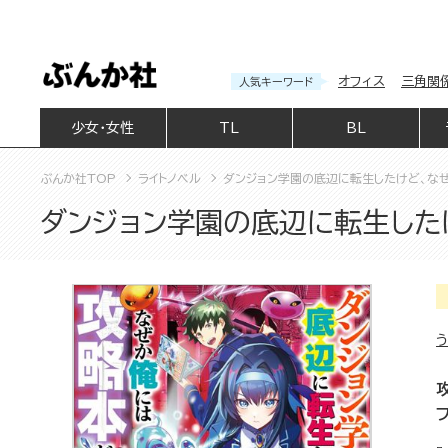
オフィス
三角関
人気キーワード
少女・女性
TL
BL
ぶんか社TOP
ライトノベル
ダンジョン学園の底辺に転生したけど、なぜ
ダンジョン学園の底辺に転生した
う
フ