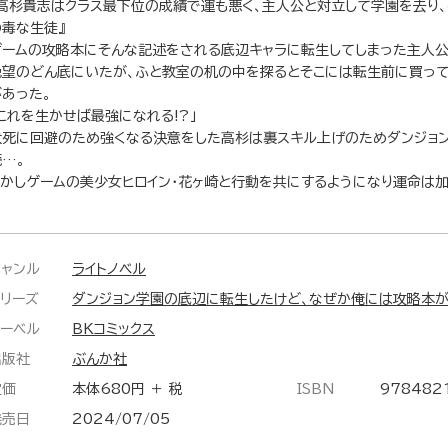
『高杉貴志はクラス最下位の成績で運も悪く、主人公と対立して学園を去り
の毒な生徒』
ゲームの攻略本にそんな記述をされる底辺キャラに転生してしまった主人公
絶望のどん底にいたが、ふと教室の机の中を探るとそこには転生前に買っ
があった。
「これを生かせば最強になれる!?」
犬死に回避のため強くなる決意をした高杉は裏スキル上げのためダンジョ
続…。
しかしゲームの美少女ヒロイン・花ヶ崎と行動を共にするようになり運命は
ジャンル
ライトノベル
シリーズ
ダンジョン学園の底辺に転生したけど、なぜか俺には攻略本
レーベル
BKコミックス
出版社
ぶんか社
定価
本体680円 ＋ 税
ISBN
978482
発売日
2024/07/05