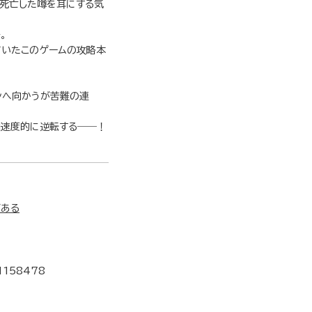
、死亡した噂を耳にする気
。
ていたこのゲームの攻略本
ンへ向かうが苦難の連
加速度的に逆転する――！
がある
1158478