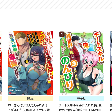
紙版
電子版
で
おっさんはうぜぇぇぇんだよ！っ
チートスキルを手に入れた俺、異
てギルドから追放したくせに、後か
世界で稼いだ金を元に日本の田舎