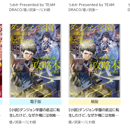
コミック版 （3）
（３）
うめか Presented by TEAM
うめか Presented by TEAM
う
DRACO
塔ノ沢渓一
にわ田
DRACO
塔ノ沢渓一
電子版
紙版
た
【小説】ダンジョン学園の底辺に転
【小説】ダンジョン学園の底辺に転
る
生したけど、なぜか俺には攻略本
生したけど、なぜか俺には攻略本
がある
がある
塔ノ沢渓一
にわ田
塔ノ沢渓一
にわ田