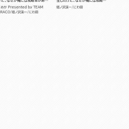
けど、なぜか俺には攻略本がある
生したけど、なぜか俺には攻略本
コミック版（分冊版）
がある
めか Presented by TEAM
塔ノ沢渓一
にわ田
DRACO
塔ノ沢渓一
にわ田