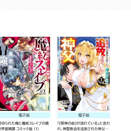
電子版
電子版
裏切られた俺と魔紋スレイブの異
「《邪神の血》が流れている」と言わ
世界冒険譚 コミック版 （1）
れ、神聖教会を追放された神父で