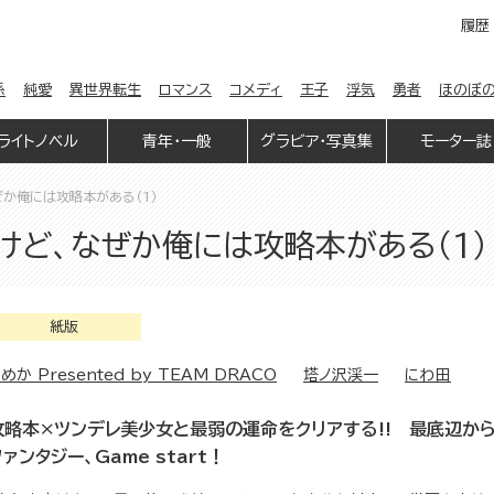
履歴
係
純愛
異世界転生
ロマンス
コメディ
王子
浮気
勇者
ほのぼ
ライトノベル
青年・一般
グラビア・写真集
モーター誌
か俺には攻略本がある（1）
けど、なぜか俺には攻略本がある（1）
紙版
めか Presented by TEAM DRACO
塔ノ沢渓一
にわ田
攻略本×ツンデレ美少女と最弱の運命をクリアする!! 最底辺か
ァンタジー、Game start！