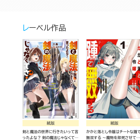
レーベル作品
紙版
紙版
剣と魔法の世界に行きたいって言
かかと落とし令嬢はチートな踵
ったよな？ 剣の魔法じゃなくて
無双する ～魔物を即死させて楽