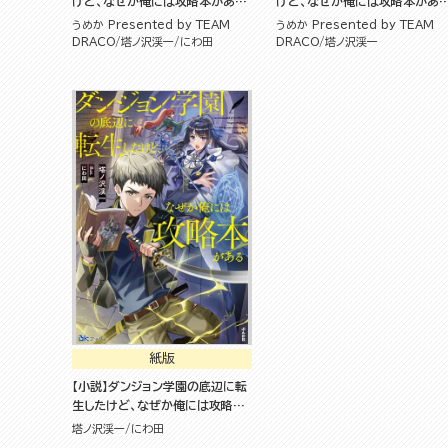
けど、なぜか俺には攻略本がある
けど、なぜか俺には攻略本があ
コミック版 （4）
（４）
うめか Presented by TEAM
うめか Presented by TEAM
DRACO
塔ノ沢渓一
にわ田
DRACO
塔ノ沢渓一
紙版
【小説】ダンジョン学園の底辺に転
生したけど、なぜか俺には攻略本
がある
塔ノ沢渓一
にわ田