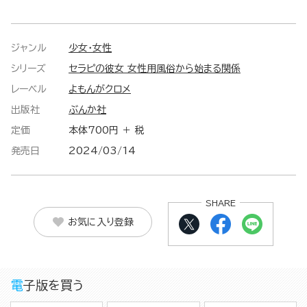
ジャンル
少女・女性
シリーズ
セラピの彼女 女性用風俗から始まる関係
レーベル
よもんがクロメ
出版社
ぶんか社
定価
本体700円 ＋ 税
発売日
2024/03/14
SHARE
お気に入り登録
電子版を買う