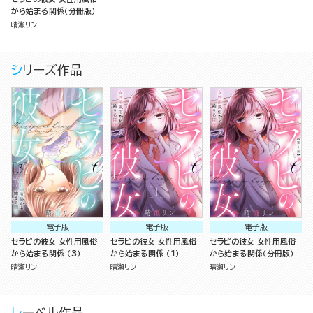
から始まる関係（分冊版）
晴瀬リン
シリーズ作品
電子版
電子版
電子版
セラピの彼女 女性用風俗
セラピの彼女 女性用風俗
セラピの彼女 女性用風俗
から始まる関係 （3）
から始まる関係 （1）
から始まる関係（分冊版）
晴瀬リン
晴瀬リン
晴瀬リン
レーベル作品