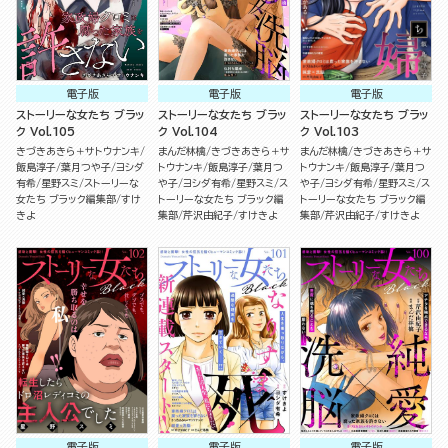
電子版
電子版
電子版
ストーリーな女たち ブラッ
ストーリーな女たち ブラッ
ストーリーな女たち ブラッ
ク Vol.105
ク Vol.104
ク Vol.103
きづきあきら＋サトウナンキ
まんだ林檎
きづきあきら＋サ
まんだ林檎
きづきあきら＋サ
飯島淳子
葉月つや子
ヨシダ
トウナンキ
飯島淳子
葉月つ
トウナンキ
飯島淳子
葉月つ
有希
星野スミ
ストーリーな
や子
ヨシダ有希
星野スミ
ス
や子
ヨシダ有希
星野スミ
ス
女たち ブラック編集部
すけ
トーリーな女たち ブラック編
トーリーな女たち ブラック編
きよ
集部
芹沢由紀子
すけきよ
集部
芹沢由紀子
すけきよ
電子版
電子版
電子版