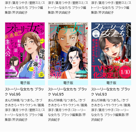
淳子
葉月つや子
星野スミ
ス
淳子
葉月つや子
星野スミ
ス
淳子
葉月つや子
星野スミ
ス
トーリーな女たち ブラック編
トーリーな女たち ブラック編
トーリーな女たち ブラック編
集部
芹沢由紀子
集部
芹沢由紀子
集部
芹沢由紀子
電子版
電子版
電子版
ストーリーな女たち ブラッ
ストーリーな女たち ブラッ
ストーリーな女たち ブラッ
ク Vol.96
ク Vol.95
ク Vol.93
まんだ林檎
なつまろ。
きづ
まんだ林檎
なつまろ。
きづ
まんだ林檎
なつまろ。
きづ
きあきら＋サトウナンキ
飯島
きあきら＋サトウナンキ
飯島
きあきら＋サトウナンキ
飯島
淳子
葉月つや子
星野スミ
ス
淳子
葉月つや子
ストーリー
淳子
葉月つや子
ストーリー
トーリーな女たち ブラック編
な女たち ブラック編集部
芹
な女たち ブラック編集部
芹
集部
芹沢由紀子
沢由紀子
沢由紀子