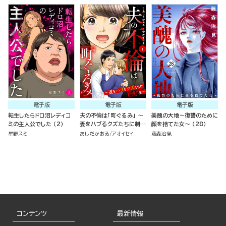
電子版
電子版
電子版
転生したらドロ沼レディコ
夫の不倫は「町ぐるみ」 ～
美醜の大地～復讐のために
ミの主人公でした （2）
妻をハブるクズたちに制裁
顔を捨てた女～ （28）
を～（分冊版）
星野スミ
あしだかおる
アオイセイ
藤森治見
コンテンツ
最新情報