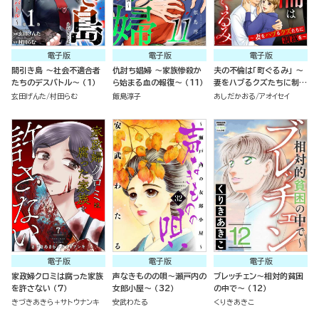
電子版
電子版
電子版
間引き島 ～社会不適合者
仇討ち娼婦 ～家族惨殺か
夫の不倫は「町ぐるみ」 ～
たちのデスバトル～ （1）
ら始まる血の報復～ （11）
妻をハブるクズたちに制裁
を～ （1）
玄田げんた
村田らむ
飯島淳子
あしだかおる
アオイセイ
電子版
電子版
電子版
家政婦クロミは腐った家族
声なきものの唄～瀬戸内の
ブレッチェン～相対的貧困
を許さない （7）
女郎小屋～ （32）
の中で～ （12）
きづきあきら＋サトウナンキ
安武わたる
くりきあきこ