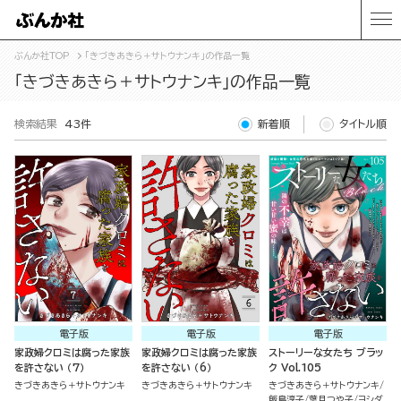
ぶんか社TOP
「きづきあきら＋サトウナンキ」の作品一覧
「きづきあきら＋サトウナンキ」の作品一覧
検索結果
43件
新着順
タイトル順
電子版
電子版
電子版
家政婦クロミは腐った家族
家政婦クロミは腐った家族
ストーリーな女たち ブラッ
を許さない （7）
を許さない （6）
ク Vol.105
きづきあきら＋サトウナンキ
きづきあきら＋サトウナンキ
きづきあきら＋サトウナンキ
飯島淳子
葉月つや子
ヨシダ