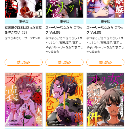
電子版
電子版
電子版
家政婦クロミは腐った家族
ストーリーな女たち ブラッ
ストーリーな女たち ブラッ
を許さない （3）
ク Vol.89
ク Vol.88
きづきあきら＋サトウナンキ
なつまろ。
きづきあきら＋サ
なつまろ。
きづきあきら＋サ
トウナンキ
飯島淳子
葉月つ
トウナンキ
飯島淳子
葉月つ
や子
ストーリーな女たち ブラ
や子
ストーリーな女たち ブラ
ック編集部
ック編集部
試し読み
試し読み
試し読み