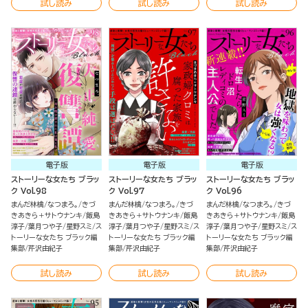
試し読み
試し読み
試し読み
電子版
電子版
電子版
ストーリーな女たち ブラッ
ストーリーな女たち ブラッ
ストーリーな女たち ブラッ
ク Vol.98
ク Vol.97
ク Vol.96
まんだ林檎
なつまろ。
きづ
まんだ林檎
なつまろ。
きづ
まんだ林檎
なつまろ。
きづ
きあきら＋サトウナンキ
飯島
きあきら＋サトウナンキ
飯島
きあきら＋サトウナンキ
飯島
淳子
葉月つや子
星野スミ
ス
淳子
葉月つや子
星野スミ
ス
淳子
葉月つや子
星野スミ
ス
トーリーな女たち ブラック編
トーリーな女たち ブラック編
トーリーな女たち ブラック編
集部
芹沢由紀子
集部
芹沢由紀子
集部
芹沢由紀子
試し読み
試し読み
試し読み