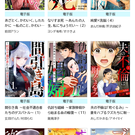
電子版
電子版
電子版
あざとく、かわいく、したた
なりすま死 ～あんたの人
純愛×洗脳 （4）
かに ～私のこと、かわいい
生、私にちょうだい～ （2）
まんだ林檎
芹沢由紀子
だけだと思ってた？～
前田アラン
ヨシダ有希
すけきよ
（8）
電子版
電子版
電子版
間引き島 ～社会不適合者
仇討ち娼婦 ～家族惨殺か
夫の不倫は「町ぐるみ」 ～
たちのデスバトル～ （1）
ら始まる血の報復～ （11）
妻をハブるクズたちに制裁
を～ （1）
玄田げんた
村田らむ
飯島淳子
あしだかおる
アオイセイ