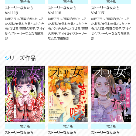
電子版
電子版
電子版
ストーリーな女たち
ストーリーな女たち
ストーリーな女たち
Vol.119
Vol.118
Vol.117
前田アラン
藤森治見
あしだ
前田アラン
藤森治見
あしだ
前田アラン
藤森治見
あしだ
かおる
安武わたる
つかさき
かおる
安武わたる
つかさき
かおる
安武わたる
つかさき
有
びばる
菅野久美子
アオイ
有
くりきあきこ
びばる
菅野
有
びばる
菅野久美子
アオイ
セイ
ストーリーな女たち編集
久美子
アオイセイ
ストーリー
セイ
ストーリーな女たち編集
部
な女たち編集部
部
シリーズ作品
電子版
電子版
電子版
ストーリーな女たち
ストーリーな女たち
ストーリーな女たち