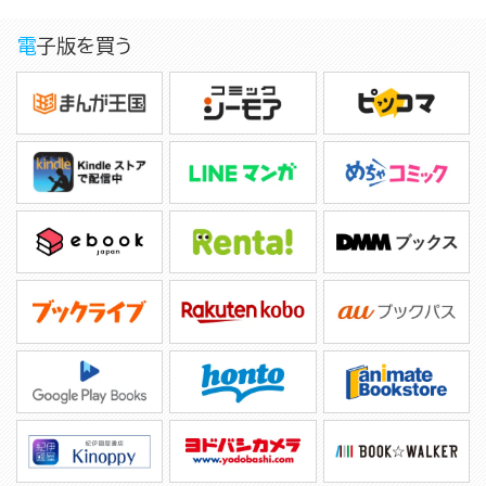
電子版を買う