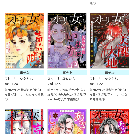
集部
電子版
電子版
電子版
ストーリーな女たち
ストーリーな女たち
ストーリーな女たち
Vol.124
Vol.123
Vol.122
前田アラン
藤森治見
安武わ
前田アラン
藤森治見
安武わ
前田アラン
藤森治見
安武わ
たる
ストーリーな女たち編集
たる
くりきあきこ
びばる
ス
たる
びばる
ストーリーな女
部
トーリーな女たち編集部
たち編集部