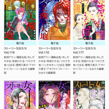
電子版
電子版
電子版
ストーリーな女たち
ストーリーな女たち
ストーリーな女たち
Vol.119
Vol.118
Vol.117
前田アラン
藤森治見
あしだ
前田アラン
藤森治見
あしだ
前田アラン
藤森治見
あしだ
かおる
安武わたる
つかさき
かおる
安武わたる
つかさき
かおる
安武わたる
つかさき
有
びばる
菅野久美子
アオイ
有
くりきあきこ
びばる
菅野
有
びばる
菅野久美子
アオイ
セイ
ストーリーな女たち編集
久美子
アオイセイ
ストーリー
セイ
ストーリーな女たち編集
部
な女たち編集部
部