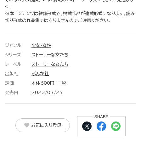
く！
※本コンテンツは雑誌形式で、掲載作品が連載形式になります。読み
切り形式の作品集ではありませんのでご注意ください。
ジャンル
少女・女性
シリーズ
ストーリーな女たち
レーベル
ストーリーな女たち
出版社
ぶんか社
定価
本体600円 ＋ 税
発売日
2023/07/27
SHARE
お気に入り登録