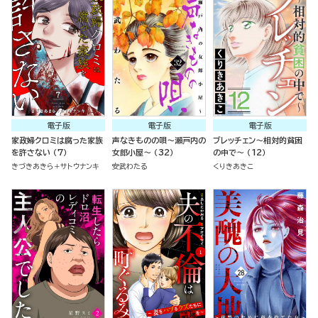
電子版
電子版
電子版
家政婦クロミは腐った家族
声なきものの唄～瀬戸内の
ブレッチェン～相対的貧困
を許さない （7）
女郎小屋～ （32）
の中で～ （12）
きづきあきら＋サトウナンキ
安武わたる
くりきあきこ