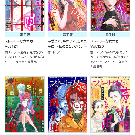
電子版
電子版
電子版
ストーリーな女たち
あざとく、かわいく、したた
ストーリーな女たち
Vol.121
かに ～私のこと、かわいい
Vol.120
だけだと思ってた？～
前田アラン
藤森治見
安武わ
前田アラン
前田アラン
藤森治見
あしだ
（6）
たる
くりきあきこ
びばる
ス
かおる
安武わたる
びばる
トーリーな女たち編集部
アオイセイ
ストーリーな女た
ち編集部