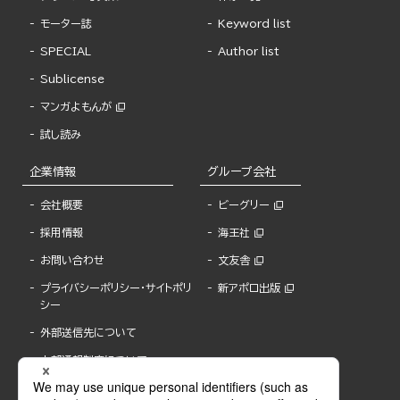
モーター誌
Keyword list
SPECIAL
Author list
Sublicense
マンガよもんが
試し読み
企業情報
グループ会社
会社概要
ビーグリー
採用情報
海王社
お問い合わせ
文友舎
プライバシーポリシー・サイトポリ
新アポロ出版
シー
外部送信先について
内部通報制度について