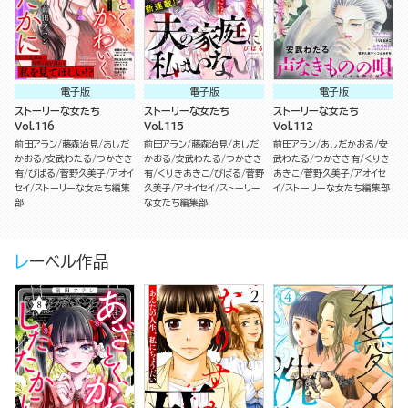
電子版
電子版
電子版
ストーリーな女たち
ストーリーな女たち
ストーリーな女たち
Vol.116
Vol.115
Vol.112
前田アラン
藤森治見
あしだ
前田アラン
藤森治見
あしだ
前田アラン
あしだかおる
安
かおる
安武わたる
つかさき
かおる
安武わたる
つかさき
武わたる
つかさき有
くりき
有
びばる
菅野久美子
アオイ
有
くりきあきこ
びばる
菅野
あきこ
菅野久美子
アオイセ
セイ
ストーリーな女たち編集
久美子
アオイセイ
ストーリー
イ
ストーリーな女たち編集部
部
な女たち編集部
レーベル作品