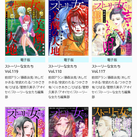
電子版
電子版
電子版
ストーリーな女たち
ストーリーな女たち
ストーリーな女たち
Vol.119
Vol.118
Vol.117
前田アラン
藤森治見
あしだ
前田アラン
藤森治見
あしだ
前田アラン
藤森治見
あしだ
かおる
安武わたる
つかさき
かおる
安武わたる
つかさき
かおる
安武わたる
つかさき
有
びばる
菅野久美子
アオイ
有
くりきあきこ
びばる
菅野
有
びばる
菅野久美子
アオイ
セイ
ストーリーな女たち編集
久美子
アオイセイ
ストーリー
セイ
ストーリーな女たち編集
部
な女たち編集部
部