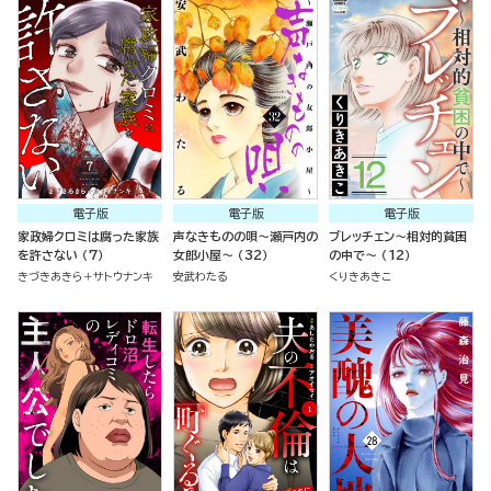
電子版
電子版
電子版
家政婦クロミは腐った家族
声なきものの唄～瀬戸内の
ブレッチェン～相対的貧困
を許さない （7）
女郎小屋～ （32）
の中で～ （12）
きづきあきら＋サトウナンキ
安武わたる
くりきあきこ