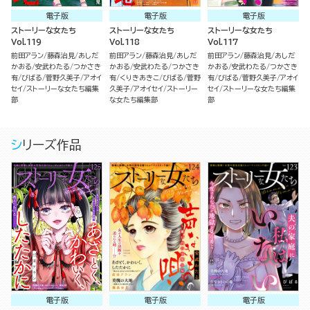
電子版
電子版
電子版
ストーリーな女たち
ストーリーな女たち
ストーリーな女たち
Vol.119
Vol.118
Vol.117
前田アラン
藤森治見
あしだ
前田アラン
藤森治見
あしだ
前田アラン
藤森治見
あしだ
かおる
安武わたる
つかさき
かおる
安武わたる
つかさき
かおる
安武わたる
つかさき
有
びばる
菅野久美子
アオイ
有
くりきあきこ
びばる
菅野
有
びばる
菅野久美子
アオイ
セイ
ストーリーな女たち編集
久美子
アオイセイ
ストーリー
セイ
ストーリーな女たち編集
部
な女たち編集部
部
シリーズ作品
電子版
電子版
電子版