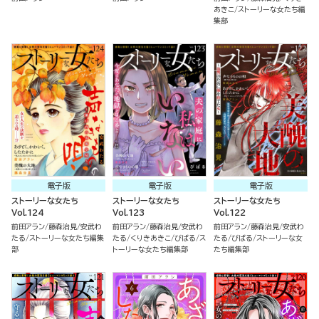
（8）
（7）
あきこ
ストーリーな女たち編
集部
電子版
電子版
電子版
ストーリーな女たち
ストーリーな女たち
ストーリーな女たち
Vol.124
Vol.123
Vol.122
前田アラン
藤森治見
安武わ
前田アラン
藤森治見
安武わ
前田アラン
藤森治見
安武わ
たる
ストーリーな女たち編集
たる
くりきあきこ
びばる
ス
たる
びばる
ストーリーな女
部
トーリーな女たち編集部
たち編集部