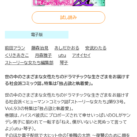
試し読み
電子版
前田アラン
藤森治見
あしだかおる
安武わたる
くりきあきこ
月森雅子
utu
アオイセイ
ストーリーな女たち編集部
琴子
世の中のさまざまな女性たちのドラマチックな生きざまをお届けす
る社会派コミック誌。特集は「独占欲と執着愛」。
世の中のさまざまな女性たちのドラマチックな生きざまをお届けす
る社会派＜ヒューマン＞コミック誌『ストーリーな女たち』第93号。
Vol.93の特集は「独占欲と執着愛」。
巻頭は、ハイスぺ彼氏にプロポーズされて幸せいっぱいのOLがヤン
デレ男子に狙われて一転する「ねえ、僕がいないと死ぬって言って
よ」（utu・琴子）。
そのほか電子配信で大ヒット中の「美醜の大地 ～復讐のために顔を