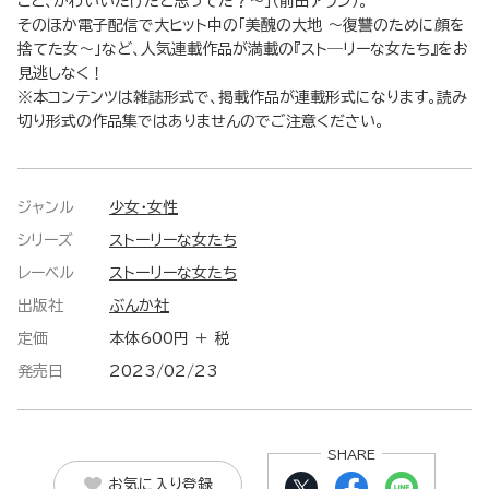
こと、かわいいだけだと思ってた？～」（前田アラン）。
そのほか電子配信で大ヒット中の「美醜の大地 ～復讐のために顔を
捨てた女～」など、人気連載作品が満載の『スト―リーな女たち』をお
見逃しなく！
※本コンテンツは雑誌形式で、掲載作品が連載形式になります。読み
切り形式の作品集ではありませんのでご注意ください。
ジャンル
少女・女性
シリーズ
ストーリーな女たち
レーベル
ストーリーな女たち
出版社
ぶんか社
定価
本体600円 ＋ 税
発売日
2023/02/23
SHARE
お気に入り登録