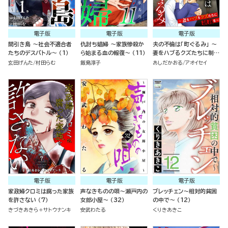
電子版
電子版
電子版
間引き島 ～社会不適合者
仇討ち娼婦 ～家族惨殺か
夫の不倫は「町ぐるみ」 ～
たちのデスバトル～ （1）
ら始まる血の報復～ （11）
妻をハブるクズたちに制裁
を～ （1）
玄田げんた
村田らむ
飯島淳子
あしだかおる
アオイセイ
電子版
電子版
電子版
家政婦クロミは腐った家族
声なきものの唄～瀬戸内の
ブレッチェン～相対的貧困
を許さない （7）
女郎小屋～ （32）
の中で～ （12）
きづきあきら＋サトウナンキ
安武わたる
くりきあきこ