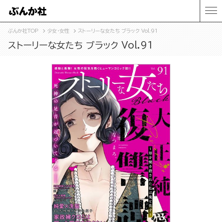
ぶんか社TOP
少女・女性
ストーリーな女たち ブラック Vol.91
ストーリーな女たち ブラック Vol.91