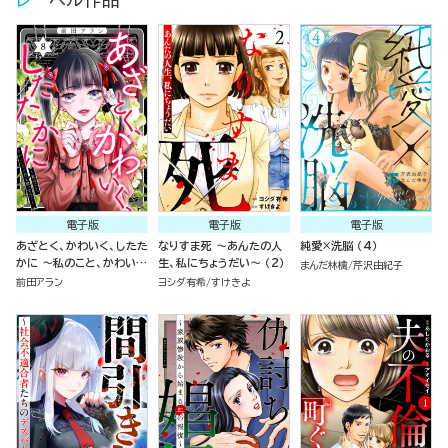
電子版
電子版
電子版
あざとく、かわいく、したた
なりすま死 ～あんたの人
純愛×洗脳 （4）
かに ～私のこと、かわいい
生、私にちょうだい～ （2）
まんだ林檎
芹沢由紀子
だけだと思ってた？～
前田アラン
ヨシダ有希
すけきよ
（8）