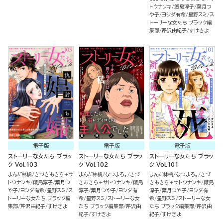
トウナンキ
飯島淳子
葉月つ
や子
ヨシダ有希
星野スミ
ス
トーリーな女たち ブラック編
集部
芹沢由紀子
すけきよ
電子版
電子版
電子版
ストーリーな女たち ブラッ
ストーリーな女たち ブラッ
ストーリーな女たち ブラッ
ク Vol.103
ク Vol.102
ク Vol.101
まんだ林檎
きづきあきら＋サ
まんだ林檎
なつまろ。
きづ
まんだ林檎
なつまろ。
きづ
トウナンキ
飯島淳子
葉月つ
きあきら＋サトウナンキ
飯島
きあきら＋サトウナンキ
飯島
や子
ヨシダ有希
星野スミ
ス
淳子
葉月つや子
ヨシダ有
淳子
葉月つや子
ヨシダ有
トーリーな女たち ブラック編
希
星野スミ
ストーリーな女
希
星野スミ
ストーリーな女
集部
芹沢由紀子
すけきよ
たち ブラック編集部
芹沢由
たち ブラック編集部
芹沢由
紀子
すけきよ
紀子
すけきよ