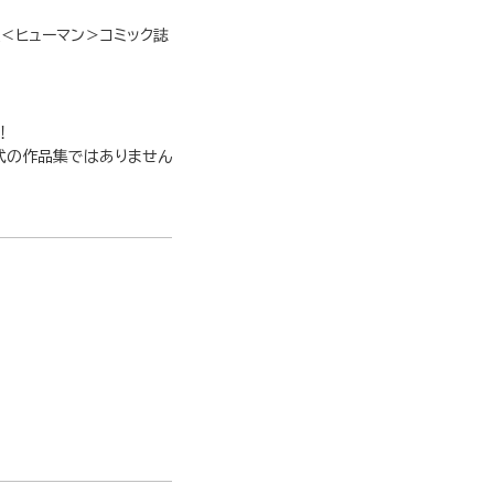
＜ヒューマン＞コミック誌
！
式の作品集ではありません