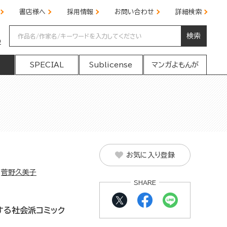
書店様へ
採用情報
お問い合わせ
詳細検索
検索
の
SPECIAL
Sublicense
マンガよもんが
お気に入り登録
菅野久美子
SHARE
する社会派コミック