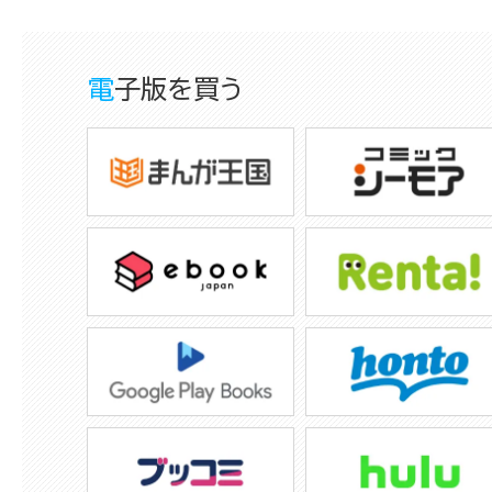
電子版を買う