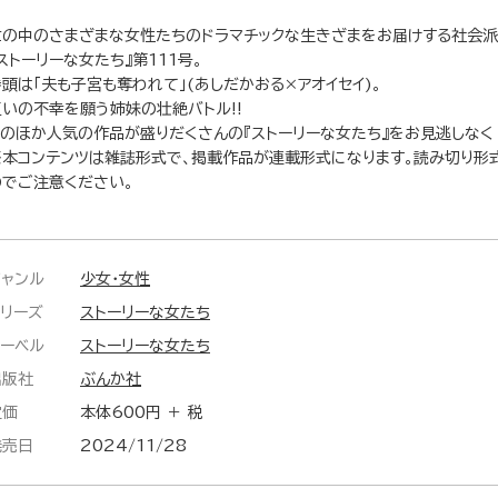
世の中のさまざまな女性たちのドラマチックな生きざまをお届けする社会派
ストーリーな女たち』第111号。
巻頭は「夫も子宮も奪われて」(あしだかおる×アオイセイ)。
互いの不幸を願う姉妹の壮絶バトル!!
このほか人気の作品が盛りだくさんの『ストーリーな女たち』をお見逃しなく
※本コンテンツは雑誌形式で、掲載作品が連載形式になります。読み切り形
のでご注意ください。
ジャンル
少女・女性
シリーズ
ストーリーな女たち
レーベル
ストーリーな女たち
出版社
ぶんか社
定価
本体600円 ＋ 税
発売日
2024/11/28