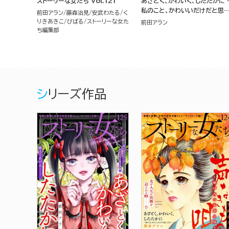
ストーリーな女たち Vol.121
あざとく、かわいく、したたかに 
私のこと、かわいいだけだと思
前田アラン
藤森治見
安武わたる
く
てた？～ （6）
りきあきこ
びばる
ストーリーな女た
前田アラン
ち編集部
シリーズ作品