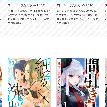
ストーリーな女たち Vol.117
ストーリーな女たち Vol.116
前田アラン
藤森治見
あしだかおる
前田アラン
藤森治見
あしだかおる
き
安武わたる
つかさき有
びばる
菅
安武わたる
つかさき有
びばる
菅
ス
野久美子
アオイセイ
ストーリーな女
野久美子
アオイセイ
ストーリーな女
たち編集部
たち編集部