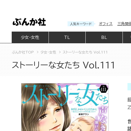
オフィス
三角関
人気キーワード
少女・女性
TL
BL
ぶんか社TOP
少女・女性
ストーリーな女たち Vol.111
ストーリーな女たち Vol.111
ア