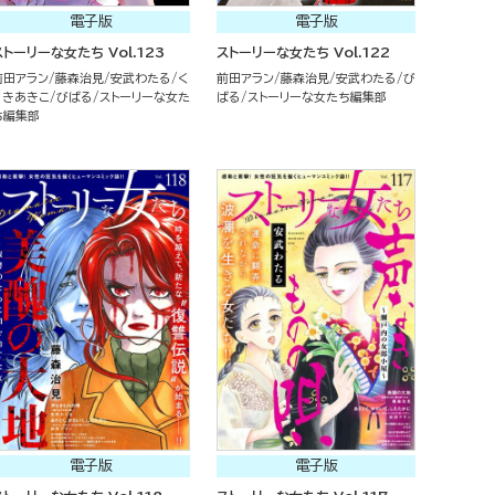
電子版
電子版
ストーリーな女たち Vol.123
ストーリーな女たち Vol.122
前田アラン
藤森治見
安武わたる
く
前田アラン
藤森治見
安武わたる
び
りきあきこ
びばる
ストーリーな女た
ばる
ストーリーな女たち編集部
ち編集部
電子版
電子版