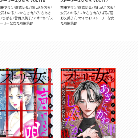
ストーリーな女たち Vol.118
ストーリーな女たち Vol.117
前田アラン
藤森治見
あしだかおる
前田アラン
藤森治見
あしだかおる
安武わたる
つかさき有
くりきあき
安武わたる
つかさき有
びばる
菅
こ
びばる
菅野久美子
アオイセイ
ス
野久美子
アオイセイ
ストーリーな女
トーリーな女たち編集部
たち編集部