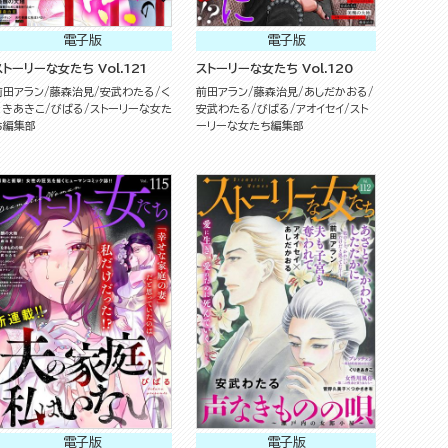
電子版
電子版
ストーリーな女たち Vol.121
ストーリーな女たち Vol.120
前田アラン
藤森治見
安武わたる
く
前田アラン
藤森治見
あしだかおる
りきあきこ
びばる
ストーリーな女た
安武わたる
びばる
アオイセイ
スト
ち編集部
ーリーな女たち編集部
電子版
電子版