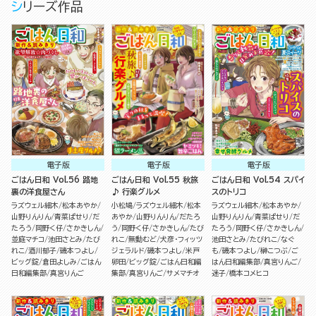
シリーズ作品
電子版
電子版
電子版
ごはん日和 Vol.56 路地
ごはん日和 Vol.55 秋旅
ごはん日和 Vol.54 スパイ
裏の洋食屋さん
♪ 行楽グルメ
スのトリコ
ラズウェル細木
松本あやか
小松鳩
ラズウェル細木
松本
ラズウェル細木
松本あやか
山野りんりん
青菜ぱせり
だ
あやか
山野りんりん
だたろ
山野りんりん
青菜ぱせり
だ
たろう
岡野く仔
さかきしん
う
岡野く仔
さかきしん
たび
たろう
岡野く仔
さかきしん
並庭マチコ
池田さとみ
たび
れこ
無動むど
犬彦・フィッツ
池田さとみ
たびれこ
なぐ
れこ
酒川郁子
磯本つよし
ジェラルド
磯本つよし
米戸
も
磯本つよし
榊こつぶ
ご
ビッグ錠
倉田よしみ
ごはん
卵田
ビッグ錠
ごはん日和編
はん日和編集部
真宮りんご
日和編集部
真宮りんご
集部
真宮りんご
サメマチオ
迷子
橋本コメヒコ