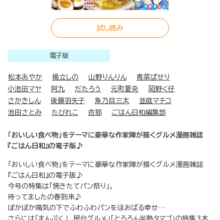
試し読み
電子版
松本あやか
揚立しの
山野りんりん
青菜ぱせり
小池田マヤ
阿九
だたろう
元町夏央
岡野く仔
さかきしん
後藤羽矢子
魚乃目三太
並庭マチコ
池田さとみ
たびれこ
杏耶
ごはん日和編集部
「おいしい食べ物」をテーマに豪華な作家陣が描くグルメ漫画雑誌
『ごはん日和』の電子版♪
「おいしい食べ物」をテーマに豪華な作家陣が描くグルメ漫画雑誌
『ごはん日和』の電子版♪
今号の特集は「焼きたてパン祭り」。
待ってましたの春到来♪
ぽかぽか陽気の下でふわふわパンをほおばる幸せ…
さらには「まんぷく！ 屋台グルメ」「とろろん半熟タマゴ」の特集3本