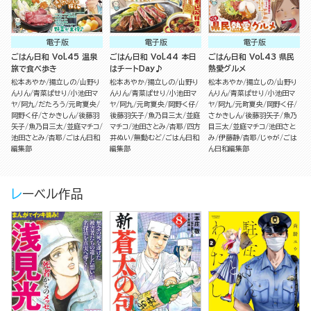
電子版
電子版
電子版
ごはん日和 Vol.45 温泉
ごはん日和 Vol.44 本日
ごはん日和 Vol.43 県民
旅で食べ歩き
はチートDay♪
熱愛グルメ
松本あやか
揚立しの
山野り
松本あやか
揚立しの
山野り
松本あやか
揚立しの
山野り
んりん
青菜ぱせり
小池田マ
んりん
青菜ぱせり
小池田マ
んりん
青菜ぱせり
小池田マ
ヤ
阿九
だたろう
元町夏央
ヤ
阿九
元町夏央
岡野く仔
ヤ
阿九
元町夏央
岡野く仔
岡野く仔
さかきしん
後藤羽
後藤羽矢子
魚乃目三太
並庭
さかきしん
後藤羽矢子
魚乃
矢子
魚乃目三太
並庭マチコ
マチコ
池田さとみ
杏耶
四方
目三太
並庭マチコ
池田さと
池田さとみ
杏耶
ごはん日和
井ぬい
無動むど
ごはん日和
み
伊藤静
杏耶
じゃが
ごは
編集部
編集部
ん日和編集部
レーベル作品