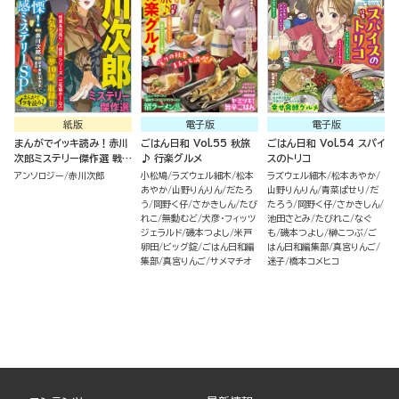
紙版
電子版
電子版
まんがでイッキ読み！赤川
ごはん日和 Vol.55 秋旅
ごはん日和 Vol.54 スパイ
次郎ミステリー傑作選 戦
♪ 行楽グルメ
スのトリコ
慄！霊感ミステリーSP
アンソロジー
赤川次郎
小松鳩
ラズウェル細木
松本
ラズウェル細木
松本あやか
あやか
山野りんりん
だたろ
山野りんりん
青菜ぱせり
だ
う
岡野く仔
さかきしん
たび
たろう
岡野く仔
さかきしん
れこ
無動むど
犬彦・フィッツ
池田さとみ
たびれこ
なぐ
ジェラルド
磯本つよし
米戸
も
磯本つよし
榊こつぶ
ご
卵田
ビッグ錠
ごはん日和編
はん日和編集部
真宮りんご
集部
真宮りんご
サメマチオ
迷子
橋本コメヒコ