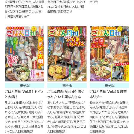
央
岡野く仔
さかきしん
後藤
魚乃目三太
並庭マチコ
たび
ナコラ
羽矢子
魚乃目三太
池田さと
れこ
なぐも
磯本つよし
横
み
たびれこ
磯本つよし
横
山陽香
表野まつり
山陽香
真宮りんご
電子版
電子版
電子版
ごはん日和 Vol.51 ドドン
ごはん日和 Vol.49 ほく
ごはん日和 Vol.48 喫茶
と大鍋！
っと♪ いも栗なんきん
ホリデー
ラズウェル細木
松本あやか
おりはらさちこ
伊藤あんよ
松本あやか
揚立しの
山野り
山野りんりん
青菜ぱせり
だ
松本あやか
揚立しの
山野り
んりん
青菜ぱせり
小池田マ
たろう
元町夏央
岡野く仔
んりん
青菜ぱせり
小池田マ
ヤ
阿九
だたろう
元町夏央
さかきしん
魚乃目三太
並庭
ヤ
元町夏央
岡野く仔
さか
岡野く仔
さかきしん
後藤羽
マチコ
池田さとみ
たびれこ
きしん
後藤羽矢子
魚乃目三
矢子
魚乃目三太
並庭マチコ
なぐも
磯本つよし
新島なる
太
並庭マチコ
たびれこ
ごは
池田さとみ
たびれこ
ごはん
い
ごはん日和編集部
ん日和編集部
日和編集部