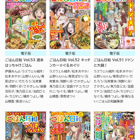
電子版
電子版
電子版
ごはん日和 Vol.53 週末
ごはん日和 Vol.52 キッチ
ごはん日和 Vol.51 ドドン
はっちゃけごはん
ンカー☆ぐるめぐり
と大鍋！
伊藤あんよ
ラズウェル細木
ラズウェル細木
松本あやか
ラズウェル細木
松本あやか
松本あやか
山野りんりん
青
山野りんりん
青菜ぱせり
元
山野りんりん
青菜ぱせり
だ
菜ぱせり
だたろう
元町夏
町夏央
岡野く仔
さかきしん
たろう
元町夏央
岡野く仔
央
岡野く仔
さかきしん
後藤
魚乃目三太
並庭マチコ
たび
さかきしん
魚乃目三太
並庭
羽矢子
魚乃目三太
池田さと
れこ
なぐも
磯本つよし
横
マチコ
池田さとみ
たびれこ
み
たびれこ
磯本つよし
横
山陽香
表野まつり
なぐも
磯本つよし
新島なる
山陽香
真宮りんご
い
ごはん日和編集部