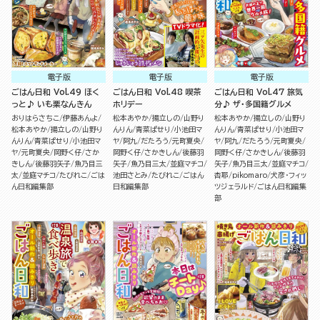
電子版
電子版
電子版
ごはん日和 Vol.49 ほく
ごはん日和 Vol.48 喫茶
ごはん日和 Vol.47 旅気
っと♪ いも栗なんきん
ホリデー
分♪ ザ・多国籍グルメ
おりはらさちこ
伊藤あんよ
松本あやか
揚立しの
山野り
松本あやか
揚立しの
山野り
松本あやか
揚立しの
山野り
んりん
青菜ぱせり
小池田マ
んりん
青菜ぱせり
小池田マ
んりん
青菜ぱせり
小池田マ
ヤ
阿九
だたろう
元町夏央
ヤ
阿九
だたろう
元町夏央
ヤ
元町夏央
岡野く仔
さか
岡野く仔
さかきしん
後藤羽
岡野く仔
さかきしん
後藤羽
きしん
後藤羽矢子
魚乃目三
矢子
魚乃目三太
並庭マチコ
矢子
魚乃目三太
並庭マチコ
太
並庭マチコ
たびれこ
ごは
池田さとみ
たびれこ
ごはん
杏耶
pikomaro
犬彦・フィッ
ん日和編集部
日和編集部
ツジェラルド
ごはん日和編集
部