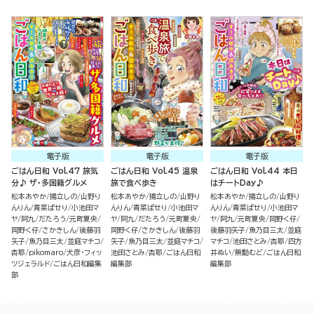
電子版
電子版
電子版
ごはん日和 Vol.47 旅気
ごはん日和 Vol.45 温泉
ごはん日和 Vol.44 本日
分♪ ザ・多国籍グルメ
旅で食べ歩き
はチートDay♪
松本あやか
揚立しの
山野り
松本あやか
揚立しの
山野り
松本あやか
揚立しの
山野り
んりん
青菜ぱせり
小池田マ
んりん
青菜ぱせり
小池田マ
んりん
青菜ぱせり
小池田マ
ヤ
阿九
だたろう
元町夏央
ヤ
阿九
だたろう
元町夏央
ヤ
阿九
元町夏央
岡野く仔
岡野く仔
さかきしん
後藤羽
岡野く仔
さかきしん
後藤羽
後藤羽矢子
魚乃目三太
並庭
矢子
魚乃目三太
並庭マチコ
矢子
魚乃目三太
並庭マチコ
マチコ
池田さとみ
杏耶
四方
杏耶
pikomaro
犬彦・フィッ
池田さとみ
杏耶
ごはん日和
井ぬい
無動むど
ごはん日和
ツジェラルド
ごはん日和編集
編集部
編集部
部