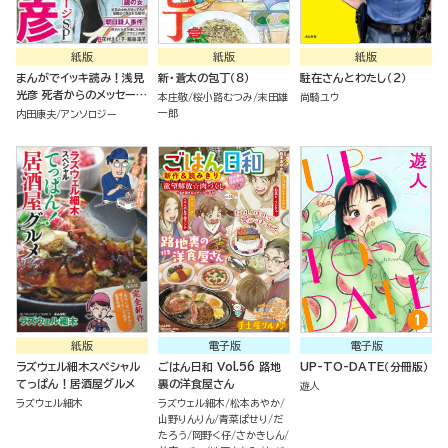
紙版
紙版
紙版
まんがでイッキ読み！浅見
新・蒼太の包丁（８）
駐在さんとわたし（２）
光彦 死者からのメッセージ
本庄敬
桜小路むつみ
末田雄
尚騎ユウ
SP
一郎
内田康夫
アンソロジー
紙版
電子版
電子版
ラズウェル細木スペシャル
ごはん日和 Vol.56 路地
UP-TO-DATE（分冊版）
てっぱん！居酒屋グルメ
裏の洋食屋さん
遊人
ラズウェル細木
ラズウェル細木
松本あやか
山野りんりん
青菜ぱせり
だ
たろう
岡野く仔
さかきしん