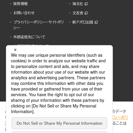
採用情報
海王社
お問い合わせ
文友舎
プライバシーポリシー・サイトポリ
新アポロ出版
シー
外部送信先について
内部通報制度について
ぶんか社が運営するサイトでは、利便性向上のためにCookie等のデータ
を使用しています。 当社のCookieについての詳細は、「
プライバシーポリ
シー
」をご覧ください。当サイトでは、訪問者の個人情報を追跡することは
ABJマークは、この電子書店・電子書籍配信サービスが、著作権者からコンテンツ使用許諾を
ありません。
得た正規版配信サービスであることを示す登録商標(登録番号 第6091713号)です。