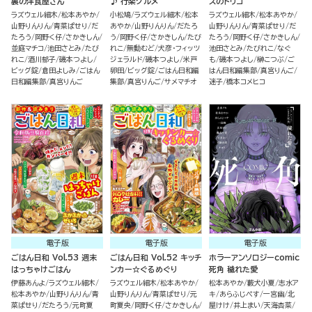
裏の洋食屋さん
♪ 行楽グルメ
スのトリコ
ラズウェル細木
松本あやか
小松鳩
ラズウェル細木
松本
ラズウェル細木
松本あやか
山野りんりん
青菜ぱせり
だ
あやか
山野りんりん
だたろ
山野りんりん
青菜ぱせり
だ
たろう
岡野く仔
さかきしん
う
岡野く仔
さかきしん
たび
たろう
岡野く仔
さかきしん
並庭マチコ
池田さとみ
たび
れこ
無動むど
犬彦・フィッツ
池田さとみ
たびれこ
なぐ
れこ
酒川郁子
磯本つよし
ジェラルド
磯本つよし
米戸
も
磯本つよし
榊こつぶ
ご
ビッグ錠
倉田よしみ
ごはん
卵田
ビッグ錠
ごはん日和編
はん日和編集部
真宮りんご
日和編集部
真宮りんご
集部
真宮りんご
サメマチオ
迷子
橋本コメヒコ
電子版
電子版
電子版
ごはん日和 Vol.53 週末
ごはん日和 Vol.52 キッチ
ホラーアンソロジーcomic
はっちゃけごはん
ンカー☆ぐるめぐり
死角 穢れた愛
伊藤あんよ
ラズウェル細木
ラズウェル細木
松本あやか
松本あやか
藪犬小夏
志水ア
松本あやか
山野りんりん
青
山野りんりん
青菜ぱせり
元
キ
あらふじぺす
一宮幽
北
菜ぱせり
だたろう
元町夏
町夏央
岡野く仔
さかきしん
屋けけ
井上まい
天海杏菜