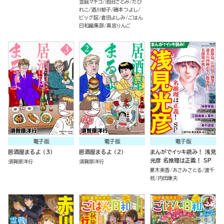
並庭マチコ
池田さとみ
たび
れこ
酒川郁子
磯本つよし
ビッグ錠
倉田よしみ
ごはん
日和編集部
真宮りんご
電子版
電子版
電子版
居酒屋まるよ （3）
居酒屋まるよ （2）
まんがでイッキ読み！ 浅見
光彦 名推理は正義！ SP
須賀原洋行
須賀原洋行
夏木美香
あさみさとる
渡千
枝
内田康夫