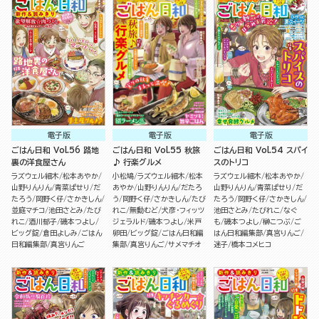
電子版
電子版
電子版
ごはん日和 Vol.56 路地
ごはん日和 Vol.55 秋旅
ごはん日和 Vol.54 スパイ
裏の洋食屋さん
♪ 行楽グルメ
スのトリコ
ラズウェル細木
松本あやか
小松鳩
ラズウェル細木
松本
ラズウェル細木
松本あやか
山野りんりん
青菜ぱせり
だ
あやか
山野りんりん
だたろ
山野りんりん
青菜ぱせり
だ
たろう
岡野く仔
さかきしん
う
岡野く仔
さかきしん
たび
たろう
岡野く仔
さかきしん
並庭マチコ
池田さとみ
たび
れこ
無動むど
犬彦・フィッツ
池田さとみ
たびれこ
なぐ
れこ
酒川郁子
磯本つよし
ジェラルド
磯本つよし
米戸
も
磯本つよし
榊こつぶ
ご
ビッグ錠
倉田よしみ
ごはん
卵田
ビッグ錠
ごはん日和編
はん日和編集部
真宮りんご
日和編集部
真宮りんご
集部
真宮りんご
サメマチオ
迷子
橋本コメヒコ