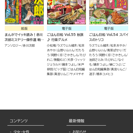
紙版
電子版
電子版
まんがでイッキ読み！赤川
ごはん日和 Vol.55 秋旅
ごはん日和 Vol.54 スパイ
次郎ミステリー傑作選 戦
♪ 行楽グルメ
スのトリコ
慄！霊感ミステリーSP
アンソロジー
赤川次郎
小松鳩
ラズウェル細木
松本
ラズウェル細木
松本あやか
あやか
山野りんりん
だたろ
山野りんりん
青菜ぱせり
だ
う
岡野く仔
さかきしん
たび
たろう
岡野く仔
さかきしん
れこ
無動むど
犬彦・フィッツ
池田さとみ
たびれこ
なぐ
ジェラルド
磯本つよし
米戸
も
磯本つよし
榊こつぶ
ご
卵田
ビッグ錠
ごはん日和編
はん日和編集部
真宮りんご
集部
真宮りんご
サメマチオ
迷子
橋本コメヒコ
コンテンツ
最新情報
少女・女性
お知らせ