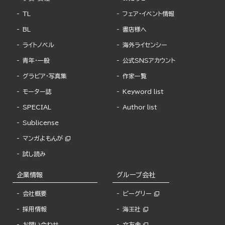
TL
フェア・イベント情報
BL
書店様へ
ライトノベル
海外ライセンシー
青年・一般
公式SNSアカウント
グラビア・写真集
作家一覧
モーター誌
Keyword list
SPECIAL
Author list
Sublicense
マンガよもんが
試し読み
企業情報
グループ会社
会社概要
ビーグリー
採用情報
海王社
お問い合わせ
文友舎