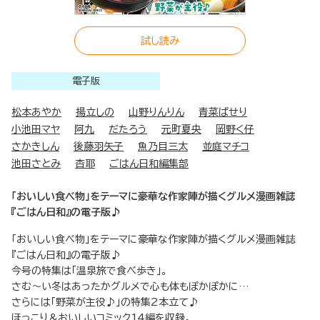
試し読み
電子版
松本あやか
揚立しの
山野りんりん
青菜ぱせり
小池田マヤ
阿九
だたろう
元町夏央
岡野く仔
さかきしん
後藤羽矢子
魚乃目三太
並庭マチコ
池田さとみ
杏耶
ごはん日和編集部
「おいしい食べ物」をテーマに豪華な作家陣が描くグルメ漫画雑誌
『ごはん日和』の電子版♪
「おいしい食べ物」をテーマに豪華な作家陣が描くグルメ漫画雑誌
『ごはん日和』の電子版♪
今号の特集は「温泉旅で食べ歩き」。
さむ～い冬はあったかグルメで心も体もぽかぽかに…
さらには「野菜が主役♪」の特集2本立て♪
ほっこり＆おいしいコミック14編を収録。