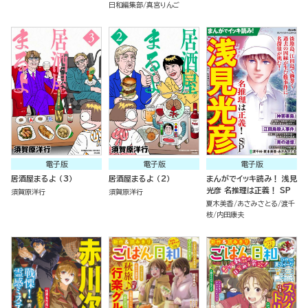
日和編集部
真宮りんご
電子版
電子版
電子版
居酒屋まるよ （3）
居酒屋まるよ （2）
まんがでイッキ読み！ 浅見
光彦 名推理は正義！ SP
須賀原洋行
須賀原洋行
夏木美香
あさみさとる
渡千
枝
内田康夫