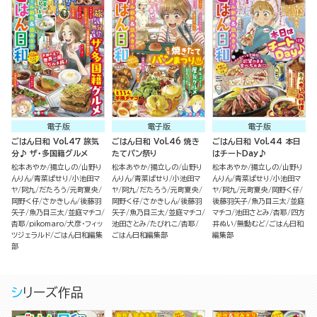
電子版
電子版
電子版
ごはん日和 Vol.47 旅気
ごはん日和 Vol.46 焼き
ごはん日和 Vol.44 本日
分♪ ザ・多国籍グルメ
たてパン祭り
はチートDay♪
松本あやか
揚立しの
山野り
松本あやか
揚立しの
山野り
松本あやか
揚立しの
山野り
んりん
青菜ぱせり
小池田マ
んりん
青菜ぱせり
小池田マ
んりん
青菜ぱせり
小池田マ
ヤ
阿九
だたろう
元町夏央
ヤ
阿九
だたろう
元町夏央
ヤ
阿九
元町夏央
岡野く仔
岡野く仔
さかきしん
後藤羽
岡野く仔
さかきしん
後藤羽
後藤羽矢子
魚乃目三太
並庭
矢子
魚乃目三太
並庭マチコ
矢子
魚乃目三太
並庭マチコ
マチコ
池田さとみ
杏耶
四方
杏耶
pikomaro
犬彦・フィッ
池田さとみ
たびれこ
杏耶
井ぬい
無動むど
ごはん日和
ツジェラルド
ごはん日和編集
ごはん日和編集部
編集部
部
シリーズ作品