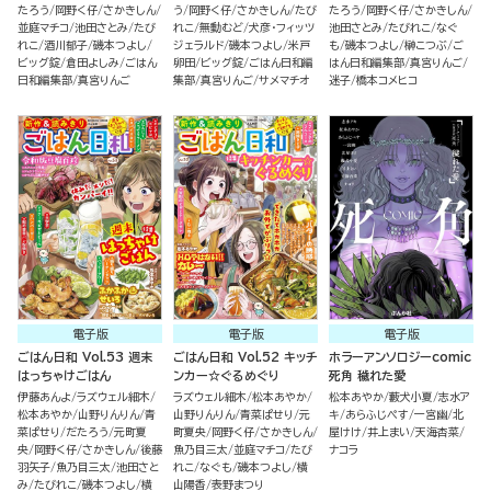
たろう
岡野く仔
さかきしん
う
岡野く仔
さかきしん
たび
たろう
岡野く仔
さかきしん
並庭マチコ
池田さとみ
たび
れこ
無動むど
犬彦・フィッツ
池田さとみ
たびれこ
なぐ
れこ
酒川郁子
磯本つよし
ジェラルド
磯本つよし
米戸
も
磯本つよし
榊こつぶ
ご
ビッグ錠
倉田よしみ
ごはん
卵田
ビッグ錠
ごはん日和編
はん日和編集部
真宮りんご
日和編集部
真宮りんご
集部
真宮りんご
サメマチオ
迷子
橋本コメヒコ
電子版
電子版
電子版
ごはん日和 Vol.53 週末
ごはん日和 Vol.52 キッチ
ホラーアンソロジーcomic
はっちゃけごはん
ンカー☆ぐるめぐり
死角 穢れた愛
伊藤あんよ
ラズウェル細木
ラズウェル細木
松本あやか
松本あやか
藪犬小夏
志水ア
松本あやか
山野りんりん
青
山野りんりん
青菜ぱせり
元
キ
あらふじぺす
一宮幽
北
菜ぱせり
だたろう
元町夏
町夏央
岡野く仔
さかきしん
屋けけ
井上まい
天海杏菜
央
岡野く仔
さかきしん
後藤
魚乃目三太
並庭マチコ
たび
ナコラ
羽矢子
魚乃目三太
池田さと
れこ
なぐも
磯本つよし
横
み
たびれこ
磯本つよし
横
山陽香
表野まつり