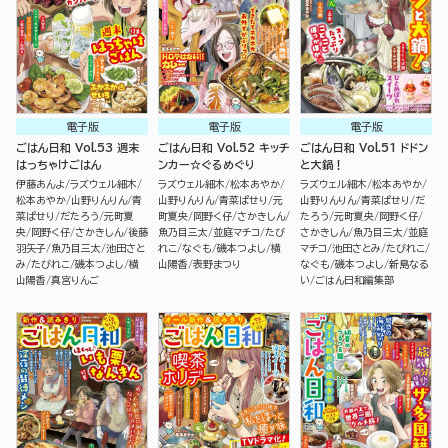
電子版
電子版
電子版
ごはん日和 Vol.53 週末
ごはん日和 Vol.52 キッチ
ごはん日和 Vol.51 ドドン
はっちゃけごはん
ンカー☆ぐるめぐり
と大鍋！
伊藤あんよ
ラズウェル細木
ラズウェル細木
松本あやか
ラズウェル細木
松本あやか
松本あやか
山野りんりん
青
山野りんりん
青菜ぱせり
元
山野りんりん
青菜ぱせり
だ
菜ぱせり
だたろう
元町夏
町夏央
岡野く仔
さかきしん
たろう
元町夏央
岡野く仔
央
岡野く仔
さかきしん
後藤
魚乃目三太
並庭マチコ
たび
さかきしん
魚乃目三太
並庭
羽矢子
魚乃目三太
池田さと
れこ
なぐも
磯本つよし
横
マチコ
池田さとみ
たびれこ
み
たびれこ
磯本つよし
横
山陽香
表野まつり
なぐも
磯本つよし
新島なる
山陽香
真宮りんご
い
ごはん日和編集部