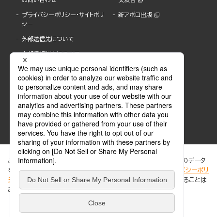
プライバシーポリシー・サイトポリ
新アポロ出版
シー
外部送信先について
内部通報制度について
ぶんか社が運営するサイトでは、利便性向上のためにCookie等のデータ
を使用しています。 当社のCookieについての詳細は、「
プライバシーポリ
シー
」をご覧ください。当サイトでは、訪問者の個人情報を追跡することは
ABJマークは、この電子書店・電子書籍配信サービスが、著作権者からコンテンツ使用許諾を
ありません。
得た正規版配信サービスであることを示す登録商標(登録番号 第6091713号)です。
ABJマークの詳細、ABJマークを掲示しているサービスの一覧はこちら。
https://aebs.or.jp/
同意する