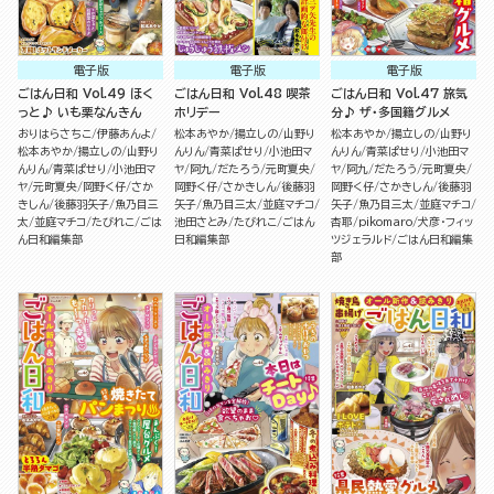
電子版
電子版
電子版
ごはん日和 Vol.49 ほく
ごはん日和 Vol.48 喫茶
ごはん日和 Vol.47 旅気
っと♪ いも栗なんきん
ホリデー
分♪ ザ・多国籍グルメ
おりはらさちこ
伊藤あんよ
松本あやか
揚立しの
山野り
松本あやか
揚立しの
山野り
松本あやか
揚立しの
山野り
んりん
青菜ぱせり
小池田マ
んりん
青菜ぱせり
小池田マ
んりん
青菜ぱせり
小池田マ
ヤ
阿九
だたろう
元町夏央
ヤ
阿九
だたろう
元町夏央
ヤ
元町夏央
岡野く仔
さか
岡野く仔
さかきしん
後藤羽
岡野く仔
さかきしん
後藤羽
きしん
後藤羽矢子
魚乃目三
矢子
魚乃目三太
並庭マチコ
矢子
魚乃目三太
並庭マチコ
太
並庭マチコ
たびれこ
ごは
池田さとみ
たびれこ
ごはん
杏耶
pikomaro
犬彦・フィッ
ん日和編集部
日和編集部
ツジェラルド
ごはん日和編集
部