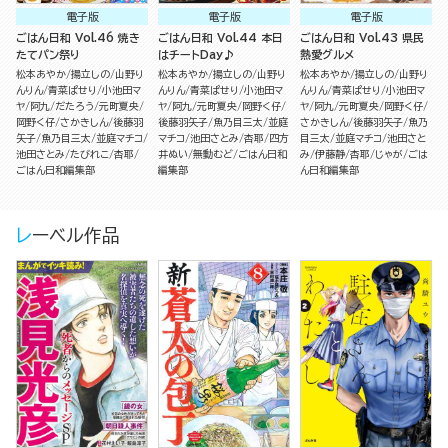
電子版
電子版
電子版
ごはん日和 Vol.46 焼き
ごはん日和 Vol.44 本日
ごはん日和 Vol.43 県民
たてパン祭り
はチートDay♪
熱愛グルメ
松本あやか
揚立しの
山野り
松本あやか
揚立しの
山野り
松本あやか
揚立しの
山野り
んりん
青菜ぱせり
小池田マ
んりん
青菜ぱせり
小池田マ
んりん
青菜ぱせり
小池田マ
ヤ
阿九
だたろう
元町夏央
ヤ
阿九
元町夏央
岡野く仔
ヤ
阿九
元町夏央
岡野く仔
岡野く仔
さかきしん
後藤羽
後藤羽矢子
魚乃目三太
並庭
さかきしん
後藤羽矢子
魚乃
矢子
魚乃目三太
並庭マチコ
マチコ
池田さとみ
杏耶
四方
目三太
並庭マチコ
池田さと
池田さとみ
たびれこ
杏耶
井ぬい
無動むど
ごはん日和
み
伊藤静
杏耶
じゃが
ごは
ごはん日和編集部
編集部
ん日和編集部
レーベル作品