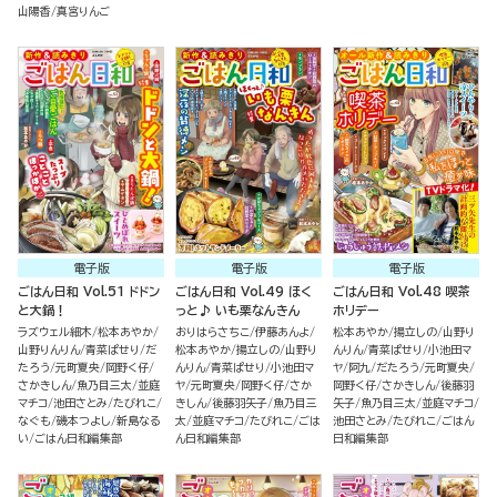
山陽香
真宮りんご
電子版
電子版
電子版
ごはん日和 Vol.51 ドドン
ごはん日和 Vol.49 ほく
ごはん日和 Vol.48 喫茶
と大鍋！
っと♪ いも栗なんきん
ホリデー
ラズウェル細木
松本あやか
おりはらさちこ
伊藤あんよ
松本あやか
揚立しの
山野り
山野りんりん
青菜ぱせり
だ
松本あやか
揚立しの
山野り
んりん
青菜ぱせり
小池田マ
たろう
元町夏央
岡野く仔
んりん
青菜ぱせり
小池田マ
ヤ
阿九
だたろう
元町夏央
さかきしん
魚乃目三太
並庭
ヤ
元町夏央
岡野く仔
さか
岡野く仔
さかきしん
後藤羽
マチコ
池田さとみ
たびれこ
きしん
後藤羽矢子
魚乃目三
矢子
魚乃目三太
並庭マチコ
なぐも
磯本つよし
新島なる
太
並庭マチコ
たびれこ
ごは
池田さとみ
たびれこ
ごはん
い
ごはん日和編集部
ん日和編集部
日和編集部