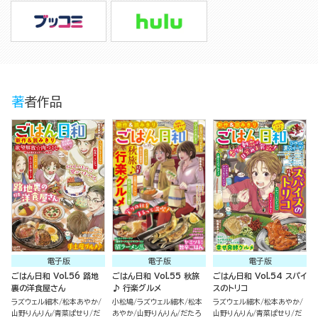
著者作品
電子版
電子版
電子版
ごはん日和 Vol.56 路地
ごはん日和 Vol.55 秋旅
ごはん日和 Vol.54 スパイ
裏の洋食屋さん
♪ 行楽グルメ
スのトリコ
ラズウェル細木
松本あやか
小松鳩
ラズウェル細木
松本
ラズウェル細木
松本あやか
山野りんりん
青菜ぱせり
だ
あやか
山野りんりん
だたろ
山野りんりん
青菜ぱせり
だ