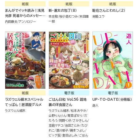
紙版
紙版
紙版
まんがでイッキ読み！浅見
新・蒼太の包丁（８）
駐在さんとわたし（２）
光彦 死者からのメッセージ
本庄敬
桜小路むつみ
末田雄
尚騎ユウ
SP
一郎
内田康夫
アンソロジー
紙版
電子版
電子版
ラズウェル細木スペシャル
ごはん日和 Vol.56 路地
UP-TO-DATE（分冊版）
てっぱん！居酒屋グルメ
裏の洋食屋さん
遊人
ラズウェル細木
ラズウェル細木
松本あやか
山野りんりん
青菜ぱせり
だ
たろう
岡野く仔
さかきしん
並庭マチコ
池田さとみ
たび
れこ
酒川郁子
磯本つよし
ビッグ錠
倉田よしみ
ごはん