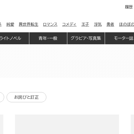
履歴
係
純愛
異世界転生
ロマンス
コメディ
王子
浮気
勇者
ほのぼ
ライトノベル
青年・一般
グラビア・写真集
モーター誌
お詫びと訂正