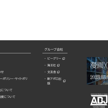
グループ会社
ビーグリー
海王社
わせ
文友舎
ーポリシー・サイトポリ
新アポロ出
版
先について
制度について