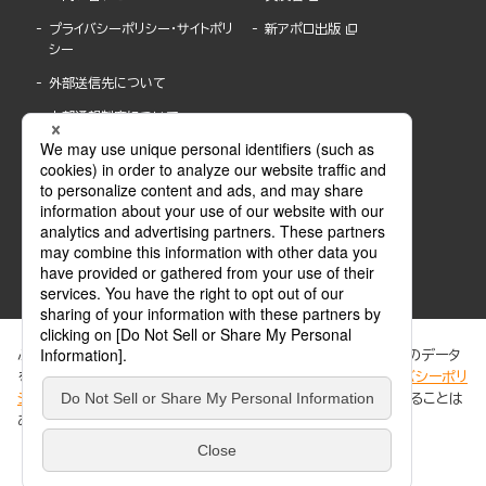
プライバシーポリシー・サイトポリ
新アポロ出版
シー
外部送信先について
内部通報制度について
ぶんか社が運営するサイトでは、利便性向上のためにCookie等のデータ
を使用しています。 当社のCookieについての詳細は、「
プライバシーポリ
シー
」をご覧ください。当サイトでは、訪問者の個人情報を追跡することは
ABJマークは、この電子書店・電子書籍配信サービスが、著作権者からコンテンツ使用許諾を
ありません。
得た正規版配信サービスであることを示す登録商標(登録番号 第6091713号)です。
ABJマークの詳細、ABJマークを掲示しているサービスの一覧はこちら。
https://aebs.or.jp/
同意する