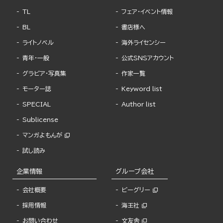
TL
フェア・イベント情報
BL
書店様へ
ライトノベル
海外ライセンシー
青年・一般
公式SNSアカウント
グラビア・写真集
作家一覧
モーター誌
Keyword list
SPECIAL
Author list
Sublicense
マンガよもんが
試し読み
企業情報
グループ会社
会社概要
ビーグリー
採用情報
海王社
お問い合わせ
文友舎