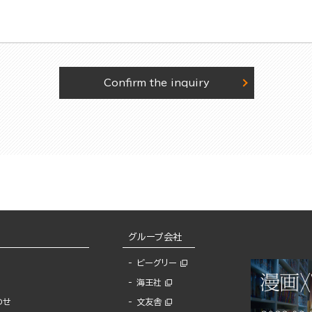
Confirm the inquiry
グループ会社
ビーグリー
海王社
わせ
文友舎