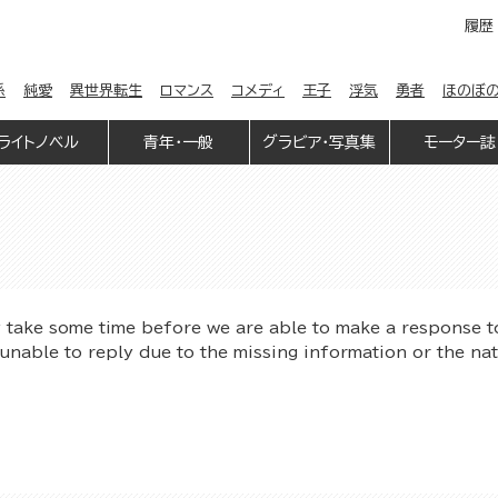
履歴
係
純愛
異世界転生
ロマンス
コメディ
王子
浮気
勇者
ほのぼ
ライトノベル
青年・一般
グラビア・写真集
モーター誌
y take some time before we are able to make a response t
unable to reply due to the missing information or the na