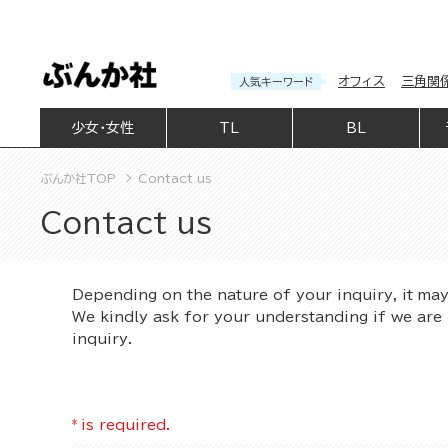
オフィス
三角関
人気キーワード
少女・女性
TL
BL
ぶんか社TOP
Contact us
Contact us
Depending on the nature of your inquiry, it ma
We kindly ask for your understanding if we are 
inquiry.
*
is required.