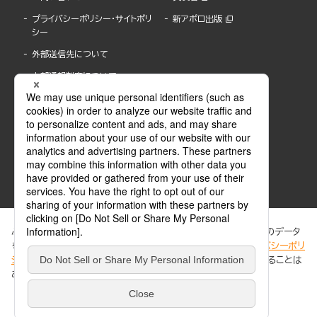
プライバシーポリシー・サイトポリ
新アポロ出版
シー
外部送信先について
内部通報制度について
ぶんか社が運営するサイトでは、利便性向上のためにCookie等のデータ
を使用しています。 当社のCookieについての詳細は、「
プライバシーポリ
シー
」をご覧ください。当サイトでは、訪問者の個人情報を追跡することは
ABJマークは、この電子書店・電子書籍配信サービスが、著作権者からコンテンツ使用許諾を
ありません。
得た正規版配信サービスであることを示す登録商標(登録番号 第6091713号)です。
ABJマークの詳細、ABJマークを掲示しているサービスの一覧はこちら。
https://aebs.or.jp/
同意する