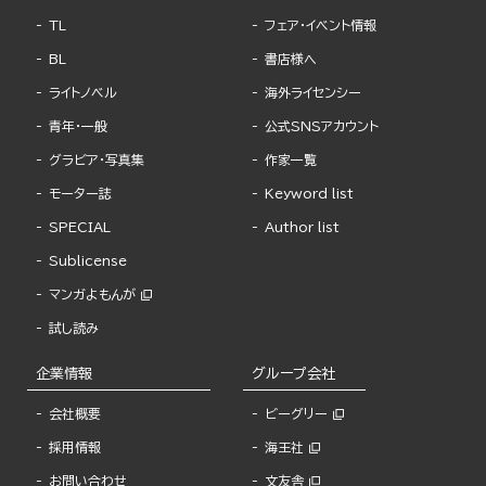
TL
フェア・イベント情報
BL
書店様へ
ライトノベル
海外ライセンシー
青年・一般
公式SNSアカウント
グラビア・写真集
作家一覧
モーター誌
Keyword list
SPECIAL
Author list
Sublicense
マンガよもんが
試し読み
企業情報
グループ会社
会社概要
ビーグリー
採用情報
海王社
お問い合わせ
文友舎