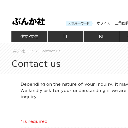
オフィス
三角関
人気キーワード
少女・女性
TL
BL
ぶんか社TOP
Contact us
Contact us
Depending on the nature of your inquiry, it ma
We kindly ask for your understanding if we are 
inquiry.
*
is required.