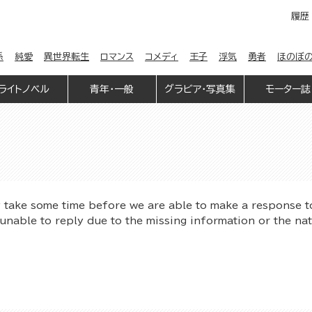
履歴
係
純愛
異世界転生
ロマンス
コメディ
王子
浮気
勇者
ほのぼ
ライトノベル
青年・一般
グラビア・写真集
モーター誌
y take some time before we are able to make a response t
unable to reply due to the missing information or the na