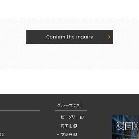
Confirm the inquiry
グループ会社
ビーグリー
海王社
わせ
文友舎