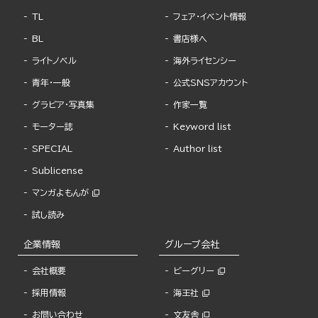
TL
フェア・イベント情報
BL
書店様へ
ライトノベル
海外ライセンシー
青年・一般
公式SNSアカウント
グラビア・写真集
作家一覧
モーター誌
Keyword list
SPECIAL
Author list
Sublicense
マンガよもんが
試し読み
企業情報
グループ会社
会社概要
ビーグリー
採用情報
海王社
お問い合わせ
文友舎