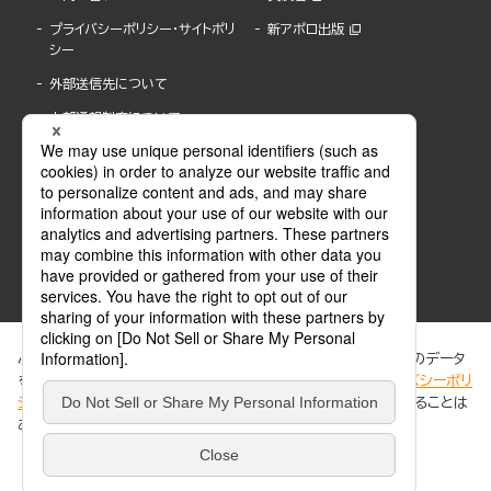
プライバシーポリシー・サイトポリ
新アポロ出版
シー
外部送信先について
内部通報制度について
ぶんか社が運営するサイトでは、利便性向上のためにCookie等のデータ
を使用しています。 当社のCookieについての詳細は、「
プライバシーポリ
シー
」をご覧ください。当サイトでは、訪問者の個人情報を追跡することは
ABJマークは、この電子書店・電子書籍配信サービスが、著作権者からコンテンツ使用許諾を
ありません。
得た正規版配信サービスであることを示す登録商標(登録番号 第6091713号)です。
ABJマークの詳細、ABJマークを掲示しているサービスの一覧はこちら。
https://aebs.or.jp/
同意する