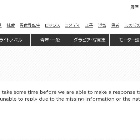
履歴
係
純愛
異世界転生
ロマンス
コメディ
王子
浮気
勇者
ほのぼ
ライトノベル
青年・一般
グラビア・写真集
モーター誌
y take some time before we are able to make a response t
unable to reply due to the missing information or the na