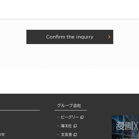
Confirm the inquiry
グループ会社
ビーグリー
海王社
わせ
文友舎