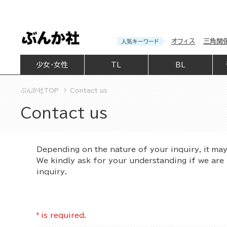
オフィス
三角関
人気キーワード
少女・女性
TL
BL
ぶんか社TOP
Contact us
Contact us
Depending on the nature of your inquiry, it ma
We kindly ask for your understanding if we are 
inquiry.
*
is required.